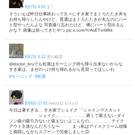
8月7日 0:52
ま?
そういえば昨日仕事終わって久々にすき家でまぐろたたき丼を
お持ち帰りしたんやけど、普通はまぐろたたきが丸なのにハー
ト型やったんよな 写真撮り忘れたけど、稀にハート型出るん
かな？ 画像は拾ってきたやつ pic.x.com/YrAoETmWKk
8月7日 0:12
星の精霊
@doctor_bruでも松屋はモーニング持ち帰り出来ないからな
すき家は、まぜのっけ持ち帰れるから見習ってほしいわ
#モーニング
#松屋
8月6日 17:52
kenzy11 ＤＡyＯ
今日は暑すぎる… すき家でシェイク 「シャインマスカット
シェイク」 ……、………硬くて吸えない ダイ
ソン級の吸引力ないと吸えないよこんなの……… ……テイク
アウト主体なんだろうな〜 まっ私はアイスクリーム頭痛
と格闘しながらスプーンで完食しました😊