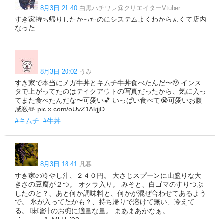
8月3日 21:40
白黒ハチワレ@クリエイターVtuber
すき家持ち帰りしたかったのにシステムよくわからんくて店内
なった
8月3日 20:02
うみ
すき家で本当にメガ牛丼とキムチ牛丼食べたんだ〜🥹 インス
タで上がってたのはテイクアウトの写真だったから、気に入っ
てまた食べたんだな〜可愛い💕 いっぱい食べて😭可愛いお腹
感激🫶 pic.x.com/oUvZ1AkjjD
#キムチ
#牛丼
8月3日 18:41
凡暮
すき家の冷やし汁、２４０円。 大さじスプーンに山盛りな大
きさの豆腐が２つ。 オクラ入り。 みそと、白ゴマのすりつぶ
したのと？、あと何か調味料と、何かが混ぜ合わせてあるよう
で。 氷が入ってたかも？、持ち帰りで溶けて無い、冷えて
る。 味噌汁のお椀に適量な量。 まあまあかなぁ。