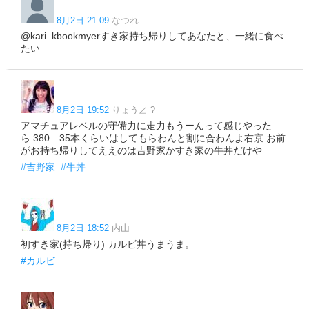
8月2日 21:09
なつれ
@kari_kbookmyerすき家持ち帰りしてあなたと、一緒に食べ
たい
8月2日 19:52
りょう⊿ ?
アマチュアレベルの守備力に走力もうーんって感じやった
ら.380 35本くらいはしてもらわんと割に合わんよ右京 お前
がお持ち帰りしてええのは吉野家かすき家の牛丼だけや
#吉野家
#牛丼
8月2日 18:52
内山
初すき家(持ち帰り) カルビ丼うまうま。
#カルビ