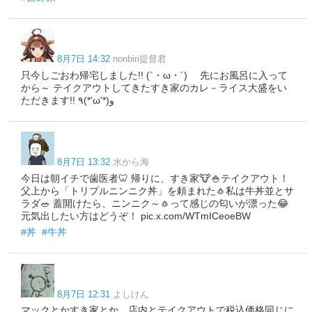
8月7日 14:32
nonbiri提督君
只今しごおわ帰宅しました!! (`・ω・´)ゞ 先にお風呂に入って
から～ テイクアウトしてきたすき家のカレ－ライス大盛をい
ただきます!! ٩(*'ω'*)و
8月7日 13:32
水から海
今日は朝イチで歯医者🦷 帰りに、すき家🐮🍚テイクアウト！
父上から「トリプルニンニク丼」を頼まれた🧄私は牛丼並とサ
ラダ🥗 蓋開けたら、ニンニク～🧄って感じの匂いが漂った😂
元気出したい方はどうぞ！ pic.x.com/WTmICeoeBW
#丼
#牛丼
8月7日 12:31
よしけん
マックとかすき家とか、店内とテイクアウトで税込価格同じに