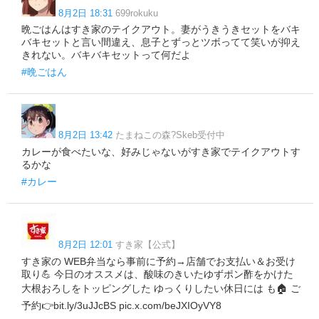
8月2日 18:31
699rokuku
晩ごはんはすき家のテイクアウト。妻がうきうきセットをバキ
バキセットと言い間違え、息子とずっとツボってて笑いが抑え
きれない。バキバキセットって何だよ
#晩ごはん
8月2日 13:42
たまねこの森?Skeb受付中
カレーが食べたいな、好みじゃないがすき家でテイクアウトす
るかな
#カレー
8月2日 12:01
すき家【公式】
すき家の WEB弁当なら事前に予約→店舗でお支払い＆お受け
取り💪 今日のオススメは、酸味のきいたゆずポン酢をかけた
大根おろしをトッピングした ゆっくりしたい休日には も🏠 ご
予約👉bit.ly/3uJJcBS pic.x.com/beJXIOyVY8