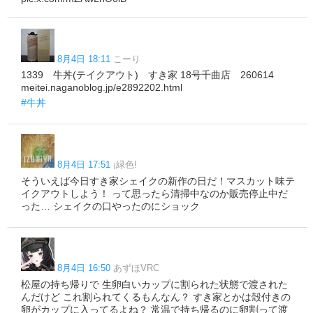
8月4日 18:11
こーり
1339 牛丼(テイクアウト) すき家 18号千曲店 260614
meitei.naganoblog.jp/e2892202.html
#牛丼
8月4日 17:51
¡緑色!
そういえば今日すき家シェイクの新作の日だ！マスカット味テ
イクアウトしよう！ って思ったら清掃中なのか販売停止中だ
った… シェイクの口やったのにショック
8月4日 16:50
あずほVRC
松屋の持ち帰りで 生卵白いカップに割られた状態で渡された
んだけど これ割られてくるもんなん？ すき家とかは殻付きの
卵がカップに入ってるよね？ 常温で持ち帰るのに卵割って渡