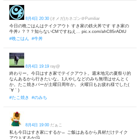
8月4日 20:30
(オメガ)カネゴン＠Pumiliar
今日の晩ごはんはテイクアウト すき家の鉄火丼です すき家の
牛丼♪ ？？？知らないCMですねえ… pic.x.com/ahC85rADtU
#晩ごはん
#牛丼
8月4日 19:19
ray@
終わりー。今日はすき家でテイクアウト。週末地元の夏祭り的
なんあるから行きたいな。1人やしなどのみち無理はせんとく
か。たこ焼きバーが土曜日周年か。 火曜日もお疲れ様でした(
´∀｀)
#たこ焼き
#のみち
8月4日 19:00
だぁこ
私も今日はすき家にするか← ご飯はあるから具材だけテイク
アウトするか🤔