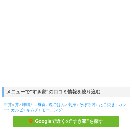
メニューで"すき家"の口コミ情報を絞り込む
牛丼
丼
味噌汁
昼食
晩ごはん
刺身
そぼろ丼
たこ焼き
カレ
9
2
2
2
2
1
1
1
ー
カルビ
キムチ
モーニング
1
1
1
1
Googleで近くの"すき家"を探す