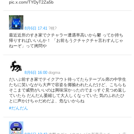
pic.x.com/TYDyT2Za5b
8月6日 17:41
?桃?
最近近所のすき家でクチャラー遭遇率高いから鬱 ってか持ち
帰りすればいいんか！ 「お前もうクチャクチャ言わすんじゃ
ねーぞ」って拷問や
8月6日 16:00
dogma
だいぶ前すき家でテイクアウト待ってたらテーブル席の中学生
たちに笑いながら大声で容姿を揶揄われたんだけど、こちらも
そこまで威勢がいいのは興味深かったのでまっすぐ見つめ返し
ていたら だんだん萎縮して大人しくなっていた 気のふれたひ
とに声かけちゃだめだよ、危ないからね
#だんだん