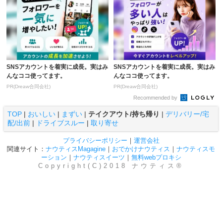
SNSアカウントを着実に成長。実はみ
SNSアカウントを着実に成長。実はみ
んなココ使ってます。
んなココ使ってます。
PR(Dreaw合同会社)
PR(Dreaw合同会社)
Recommended by
TOP
|
おいしい
|
まずい
|
テイクアウト/持ち帰り
|
デリバリー/宅
配/出前
|
ドライブスルー
|
取り寄せ
プライバシーポリシー
｜
運営会社
関連サイト：
ナウティスMagagine
｜
おでかけナウティス
｜
ナウティスモ
ーション
｜
ナウティスイーツ
｜
無料webプロキシ
Copyright(C)2018 ナウティス®