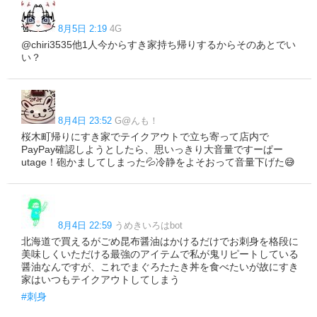
8月5日 2:19
4G
@chiri3535他1人今からすき家持ち帰りするからそのあとでい
い？
8月4日 23:52
G@んも！
桜木町帰りにすき家でテイクアウトで立ち寄って店内で
PayPay確認しようとしたら、思いっきり大音量ですーぱー
utage！砲かましてしまった💦冷静をよそおって音量下げた😅
8月4日 22:59
うめきいろはbot
北海道で買えるがごめ昆布醤油はかけるだけでお刺身を格段に
美味しくいただける最強のアイテムで私が鬼リピートしている
醤油なんですが、これでまぐろたたき丼を食べたいが故にすき
家はいつもテイクアウトしてしまう
#刺身