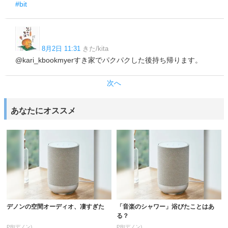
#bit
8月2日 11:31
きた/kita
@kari_kbookmyerすき家でパクパクした後持ち帰ります。
次へ
あなたにオススメ
デノンの空間オーディオ、凄すぎた
「音楽のシャワー」浴びたことはあ
る？
PR(デノン)
PR(デノン)