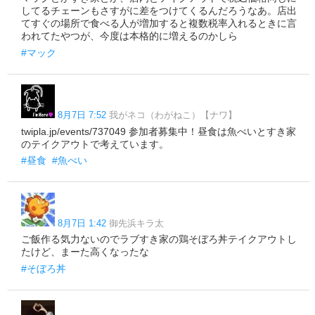
してるチェーンもさすがに差をつけてくるんだろうなあ。店出
てすぐの場所で食べる人が増加すると複数税率入れるときに言
われてたやつが、今度は本格的に増えるのかしら
#マック
8月7日 7:52
我がネコ（わがねこ）【ナワ】
twipla.jp/events/737049 参加者募集中！昼食は魚べいとすき家
のテイクアウトで考えています。
#昼食
#魚べい
8月7日 1:42
御先浜キラ太
ご飯作る気力ないのでラブすき家の鶏そぼろ丼テイクアウトし
たけど、まーた高くなったな
#そぼろ丼