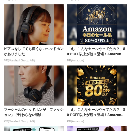
ピアスをしてても痛くないヘッドホン
「え、こんなセールやってたの？」8
がありました
0％OFF以上が続々登場！Amazonの
本気が...
PR(Marshall Group AB)
PR(Amazon)
マーシャルのヘッドホンが「ファッシ
「え、こんなセールやってたの？」8
ョン」で終わらない理由
0％OFF以上が続々登場！Amazonの
本気が...
PR(Marshall Group AB)
PR(Amazon)