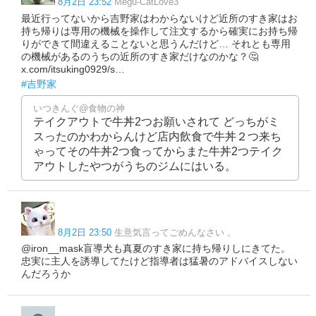
8月2日 23:52
Megu-CatLove3
最近行ってないから吉野家はわからないけど近所のすき家はお
持ち帰りは専用の機械を操作して注文するから確実にお持ち帰
りができて間違えることないと思うんだけど… それとも専用
の機械があるのうちの近所のすき家だけなのかな？🤔
x.com/itsuking0929/s…
#吉野家
いつきんぐ@食物の神
テイクアウトで牛丼2つお願いされて どっちがミ
スったのかわからんけど店内飲食で牛丼２つ来ち
ゃってその牛丼2つ食ってからまた牛丼2つテイク
アウトしたやつがうちのジムにはいる。
8月2日 23:50
生意気言ってごめんなさい 。
@iron__mask盲導犬も真夏のすき家に持ち帰りしにきてた。
忠実に主人を誘導してたけど指導者は猛暑のアドバイスしない
んだろうか