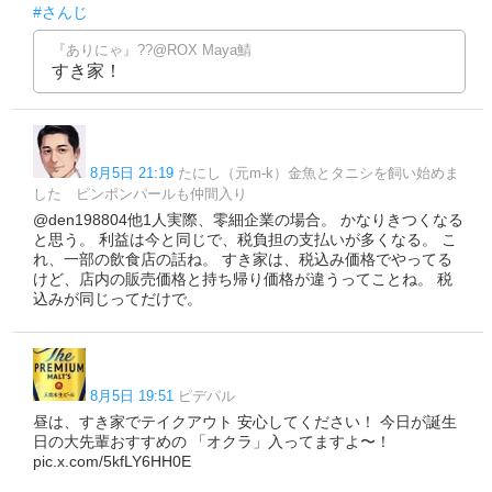
#さんじ
『ありにゃ』??@ROX Maya鯖
すき家！
8月5日 21:19
たにし（元m-k）金魚とタニシを飼い始めま
した ピンポンパールも仲間入り
@den198804他1人実際、零細企業の場合。 かなりきつくなる
と思う。 利益は今と同じで、税負担の支払いが多くなる。 こ
れ、一部の飲食店の話ね。 すき家は、税込み価格でやってる
けど、店内の販売価格と持ち帰り価格が違うってことね。 税
込みが同じってだけで。
8月5日 19:51
ピデパル
昼は、すき家でテイクアウト 安心してください！ 今日が誕生
日の大先輩おすすめの 「オクラ」入ってますよ〜！
pic.x.com/5kfLY6HH0E