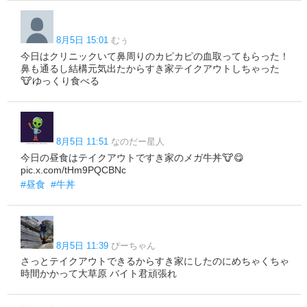
8月5日 15:01
むぅ
今日はクリニックいて鼻周りのカピカピの血取ってもらった！
鼻も通るし結構元気出たからすき家テイクアウトしちゃった
🐮ゆっくり食べる
8月5日 11:51
なのだー星人
今日の昼食はテイクアウトですき家のメガ牛丼🐮😋
pic.x.com/tHm9PQCBNc
#昼食
#牛丼
8月5日 11:39
ぴーちゃん
さっとテイクアウトできるからすき家にしたのにめちゃくちゃ
時間かかって大草原 バイト君頑張れ