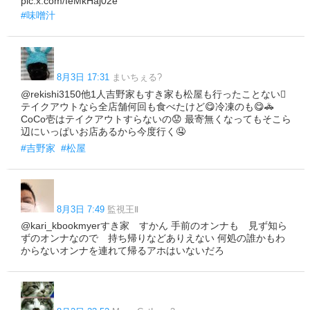
pic.x.com/IeMkHaj02e
#味噌汁
8月3日 17:31
まいちぇる?️
@rekishi3150他1人吉野家もすき家も松屋も行ったことない🫪
テイクアウトなら全店舗何回も食べたけど😋冷凍のも😋🚓
CoCo壱はテイクアウトすらないの😟 最寄無くなってもそこら
辺にいっぱいお店あるから今度行く🤤
#吉野家
#松屋
8月3日 7:49
監視王Ⅱ
@kari_kbookmyerすき家 すかん 手前のオンナも 見ず知ら
ずのオンナなので 持ち帰りなどありえない 何処の誰かもわ
からないオンナを連れて帰るアホはいないだろ