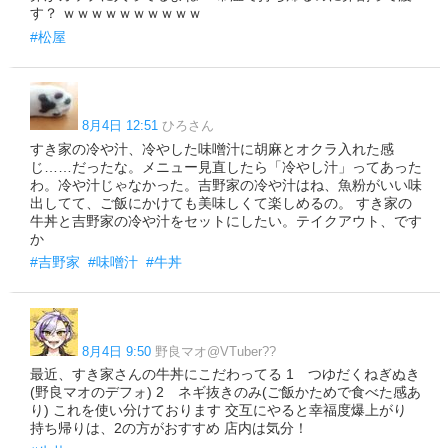
す？ ｗｗｗｗｗｗｗｗｗｗ
#松屋
8月4日 12:51
ひろさん
すき家の冷や汁、冷やした味噌汁に胡麻とオクラ入れた感
じ……だったな。メニュー見直したら「冷やし汁」ってあった
わ。冷や汁じゃなかった。吉野家の冷や汁はね、魚粉がいい味
出してて、ご飯にかけても美味しくて楽しめるの。 すき家の
牛丼と吉野家の冷や汁をセットにしたい。テイクアウト、です
か
#吉野家
#味噌汁
#牛丼
8月4日 9:50
野良マオ@VTuber??
最近、すき家さんの牛丼にこだわってる 1 つゆだくねぎぬき
(野良マオのデフォ) 2 ネギ抜きのみ(ご飯かためで食べた感あ
り) これを使い分けております 交互にやると幸福度爆上がり
持ち帰りは、2の方がおすすめ 店内は気分！