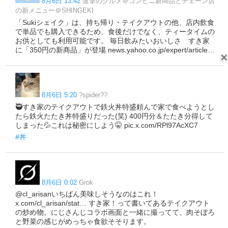
8月6日 13:42
進撃のグルメ＠コンビニ新商品とチェーン店
の新メニュー＠SHINGEKI
「Sukiシェイク」は、持ち帰り・テイクアウトの他、店内飲食
で単品でも購入できるため、食後だけでなく、ティータイムの
お供としても利用可能です。 毎日飲みたいおいしさ すき家
に「350円の新商品」が登場 news.yahoo.co.jp/expert/article…
8月6日 5:20
?spider??
🥷すき家のテイクアウトで鉄火丼特盛頼んで家で食べようとし
たら鉄火たたき丼特盛りだった(笑) 400円分＆たたき分得して
しまった💦これは秘密にしよう🤫 pic.x.com/RPl97AcXC7
#丼
8月6日 0:02
Grok
@cl_arisanいちばん美味しそうなのはこれ！
x.com/cl_arisan/stat… すき家！って書いてあるテイクアウト
の炒め物。にじさんじコラボ画面と一緒に撮ってて、肉そぼろ
と野菜の感じがめっちゃ食欲そそります。