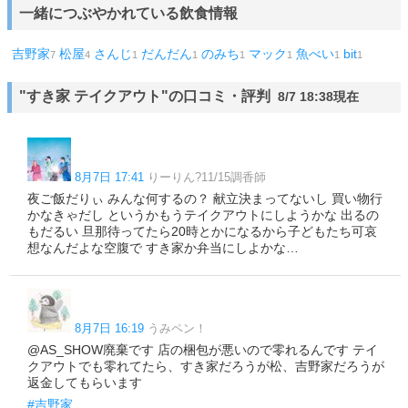
一緒につぶやかれている飲食情報
吉野家
松屋
さんじ
だんだん
のみち
マック
魚べい
bit
7
4
1
1
1
1
1
1
"すき家 テイクアウト"の口コミ・評判
8/7 18:38現在
8月7日 17:41
りーりん?11/15調香師
夜ご飯だりぃ みんな何するの？ 献立決まってないし 買い物行
かなきゃだし というかもうテイクアウトにしようかな 出るの
もだるい 旦那待ってたら20時とかになるから子どもたち可哀
想なんだよな空腹で すき家か弁当にしよかな…
8月7日 16:19
うみペン！
@AS_SHOW廃棄です 店の梱包が悪いので零れるんです テイ
クアウトでも零れてたら、すき家だろうが松、吉野家だろうが
返金してもらいます
#吉野家