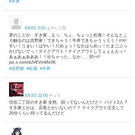
#牛丼
8月4日 0:52
もやし三郎
君のことが…すき家…えっ、ちょ、ちょっと松屋！そんなとこ
ろ触るのは吉野家！できちゃう！牛丼できちゃうぅうう！///や
すい！うまい！はやい！だめぇっ！なかはらめっ！たまごぶっ
かけないでっ！テイクアウト！テイクアウトしてぇぇええっ！
あぁあぁあああ！！出ちゃった…なか……卯ｯｯ!!
pic.x.com/dJVEVmMe3K
#吉野家
#松屋
#牛丼
8月3日 22:00
チュラ
渋谷二丁目のすき家 全然、回ってないんだけど！ バイト2人？
すき家とかは、店長とかいないの？？ テイクアウト注文して
20分くらい待ってるんだけど