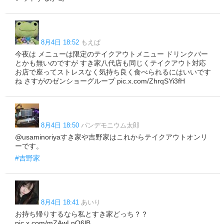
8月4日 18:52
もえぱ
今夜は メニューは限定のテイクアウトメニュー ドリンクバー
とかも無いのですが すき家八代店も同じくテイクアウト対応
お店で座ってストレスなく気持ち良く食べられるにはいいです
ね さすがのゼンショーグループ pic.x.com/ZhrqSYi3fH
8月4日 18:50
パンデモニウム太郎
@usaminoriyaすき家や吉野家はこれからテイクアウトオンリ
ーです。
#吉野家
8月4日 18:41
あいり
お持ち帰りするなら私とすき家どっち？？
pic.x.com/mZAwLnO6lB