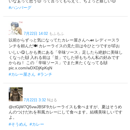
いなぁって思う😊 って言ってもらえて、ちょっと嬉しい😊
#ハンバーグ
7月22日 14:02
もふもふ
以前からずっと気になってたカレー屋さんへ🍛 レディースラ
ンチを頼んだ🍽️ カレーライスの見た目は今ひとつですが🤣お
いしい😋しかも奥にある「辛味ソース」足したら絶妙に美味し
くなった🙌 入れる前は「並」でした🤣もちろん私の好みです
からね！ この「辛味ソース」でまた来たくなってる🙌
pic.x.com/wDXDjKpKqN
#カレー屋さん
#ランチ
7月22日 3:32
Nはる
@ctGjW7Q5vwJBSF9カレーライスも食べますが、夏はそうめ
んのつけだれを和風カレーにして食べます。結構美味しいです
よ。
#そうめん
#カレー