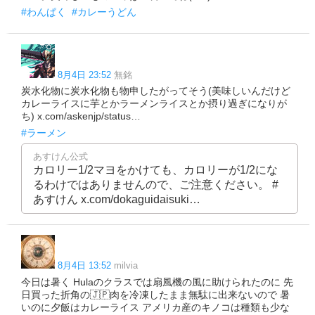
#わんぱく
#カレーうどん
8月4日 23:52
無銘
炭水化物に炭水化物も物申したがってそう(美味しいんだけど
カレーライスに芋とかラーメンライスとか摂り過ぎになりが
ち) x.com/askenjp/status…
#ラーメン
あすけん公式
カロリー1/2マヨをかけても、カロリーが1/2にな
るわけではありませんので、ご注意ください。 #
あすけん x.com/dokaguidaisuki…
8月4日 13:52
milvia
今日は暑く Hulaのクラスでは扇風機の風に助けられたのに 先
日買った折角の🇯🇵肉を冷凍したまま無駄に出来ないので 暑
いのに夕飯はカレーライス アメリカ産のキノコは種類も少な