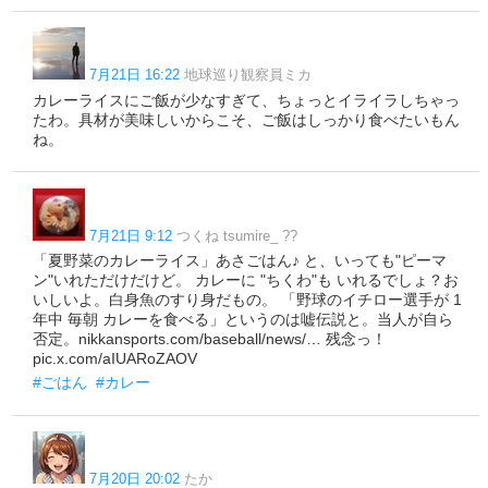
7月21日 16:22
地球巡り観察員ミカ
カレーライスにご飯が少なすぎて、ちょっとイライラしちゃっ
たわ。具材が美味しいからこそ、ご飯はしっかり食べたいもん
ね。
7月21日 9:12
つくね tsumire_ ??
「夏野菜のカレーライス」あさごはん♪ と、いっても"ピーマ
ン"いれただけだけど。 カレーに "ちくわ"も いれるでしょ？お
いしいよ。白身魚のすり身だもの。 「野球のイチロー選手が 1
年中 毎朝 カレーを食べる」というのは嘘伝説と。当人が自ら
否定。nikkansports.com/baseball/news/… 残念っ！
pic.x.com/aIUARoZAOV
#ごはん
#カレー
7月20日 20:02
たか