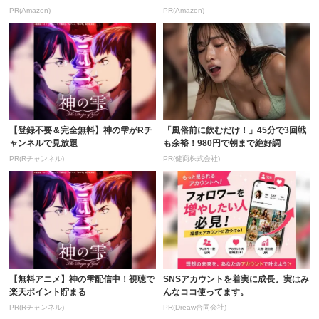
PR(Amazon)
PR(Amazon)
【登録不要＆完全無料】神の雫がRチ
「風俗前に飲むだけ！」45分で3回戦
ャンネルで見放題
も余裕！980円で朝まで絶好調
PR(Rチャンネル)
PR(健商株式会社)
【無料アニメ】神の雫配信中！視聴で
SNSアカウントを着実に成長。実はみ
楽天ポイント貯まる
んなココ使ってます。
PR(Rチャンネル)
PR(Dreaw合同会社)