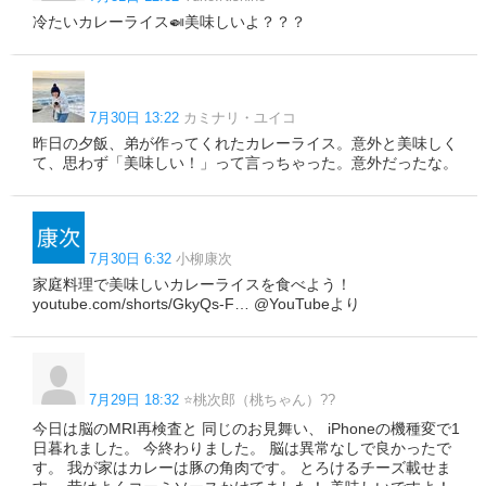
冷たいカレーライス🍛美味しいよ？？？
7月30日 13:22
カミナリ・ユイコ
昨日の夕飯、弟が作ってくれたカレーライス。意外と美味しく
て、思わず「美味しい！」って言っちゃった。意外だったな。
7月30日 6:32
小柳康次
家庭料理で美味しいカレーライスを食べよう！
youtube.com/shorts/GkyQs-F… @YouTubeより
7月29日 18:32
⭐️桃次郎（桃ちゃん）??
今日は脳のMRI再検査と 同じのお見舞い、 iPhoneの機種変で1
日暮れました。 今終わりました。 脳は異常なしで良かったで
す。 我が家はカレーは豚の角肉です。 とろけるチーズ載せま