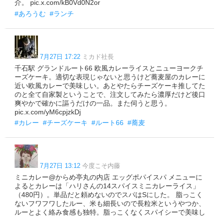
介。 pic.x.com/kB0Vd0N2or
#あろうむ
#ランチ
7月27日 17:22
ミカド社長
千石駅 グランドルート66 欧風カレーライスとニューヨークチ
ーズケーキ。適切な表現じゃないと思うけど蕎麦屋のカレーに
近い欧風カレーで美味しい。あとやたらチーズケーキ推してた
のと全て自家製ということで、注文してみたら濃厚だけど後口
爽やかで確かに謳うだけの一品。また伺うと思う。
pic.x.com/yM6cpjzkDj
#カレー
#チーズケーキ
#ルート66
#蕎麦
7月27日 13:12
今度こそ内藤
ミニカレー@からめ亭丸の内店 エッグポパイスパ メニューに
よるとカレーは「ハリさんの14スパイスミニカレーライス」
（480円）。単品だと頼めないのでスパはSにした。 脂っこく
ないフワフワしたルー、米も細長いので長粒米というやつか、
ルーとよく絡み食感も独特。脂っこくなくスパイシーで美味し