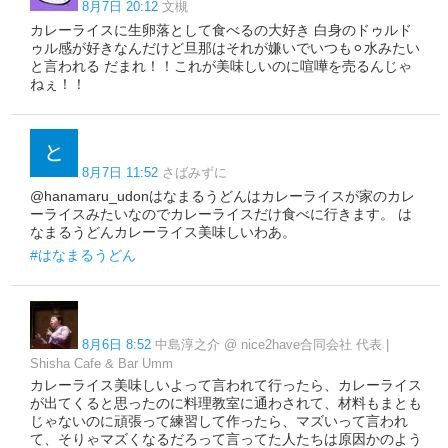
8月7日 20:12
文槻
カレーライスに生卵落として食べるの大好き 白身のドゥルド
ゥル感が好きなんだけど旦那はそれが嫌いでいつも⚪︎水みたい
と言われる だまれ！！これが美味しいのに喧嘩を売るんじゃ
ねぇ！！
8月7日 11:52
さばみずに
@hanamaru_udonはなまるうどんはカレーライスが家のカレ
ーライスみたいなのでカレーライスだけ食べに行きます。 は
なまるうどんカレーライス美味しいわあ。
#はなまるうどん
8月6日 8:52
中島淳之介 @ nice2have合同会社 代表 |
Shisha Cafe & Bar Umm
カレーライス美味しいよって言われて行ったら、カレーライス
が出てくると思ったのに料理教室に通わされて、材料もまとも
じゃないのに頑張って練習して作ったら、マズいって言われ
て、そりゃマズくなるだろって言ってた人たちは原因かのよう