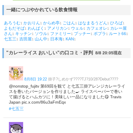
一緒につぶやかれている飲食情報
あろうむ
かおりん
からめ亭
ごはん
はなまるうどん
ひろば
1
1
1
1
1
1
よもだそば
わんぱく
アメリカン
ウェル
カフェオレ
カレー屋
1
1
1
1
1
さん
キッチン
ソウル
ファミリー
プッチー
ポプラ
ルート66
1
1
1
1
1
1
1
七五三
吉田屋
山ん中
日本海
KAN
1
1
1
1
1
"カレーライス おいしい"の口コミ・評判
8/8 20:05現在
8月8日 19:22
掛子?しめかず????TJ?10/28?Debut????
@nonstop_fujitv 第69回を観て と七五三掛アレンジカレーライ
スを巻いたバージョンを作りました🍳 ライスペーパーで巻い
て揚げるとハムカツに！美味しい一品になりました😋 Travis
Japan pic.x.com/86u3aFmEqx
#七五三