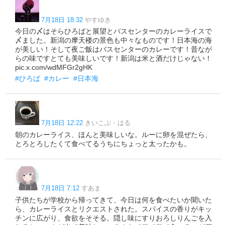
7月18日 18:32
やすゆき
今日の〆はそらひろばと展望とバスセンターのカレーライスで
〆ました。新潟の摩天楼の景色も中々なものです！日本海の海
が美しい！そして夜ご飯はバスセンターのカレーです！昔なが
らの味ですとても美味しいです！新潟は米と酒だけじゃない！
pic.x.com/wdMFGr2gHK
#ひろば
#カレー
#日本海
7月18日 12:22
きいこぶ・はる
朝のカレーライス、ほんと美味しいな。ルーに卵を混ぜたら、
とろとろしたくて食べてるうちにちょっと太ったかも。
7月18日 7:12
すあま
子供たちが学校から帰ってきて、今日は何を食べたいか聞いた
ら、カレーライスとリクエストされた。スパイスの香りがキッ
チンに広がり、食欲をそそる。隠し味にすりおろしりんごを入