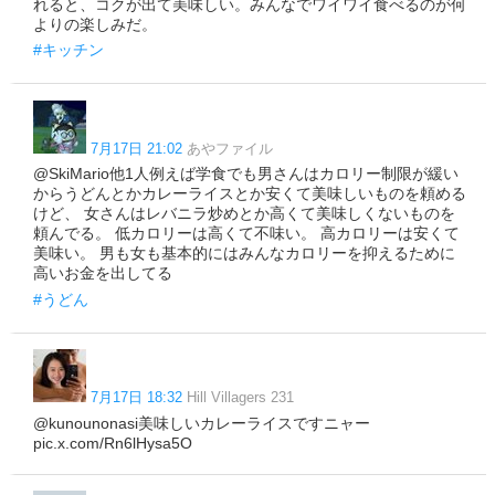
れると、コクが出て美味しい。みんなでワイワイ食べるのが何
よりの楽しみだ。
#キッチン
7月17日 21:02
あやファイル
@SkiMario他1人例えば学食でも男さんはカロリー制限が緩い
からうどんとかカレーライスとか安くて美味しいものを頼める
けど、 女さんはレバニラ炒めとか高くて美味しくないものを
頼んでる。 低カロリーは高くて不味い。 高カロリーは安くて
美味い。 男も女も基本的にはみんなカロリーを抑えるために
高いお金を出してる
#うどん
7月17日 18:32
Hill Villagers 231
@kunounonasi美味しいカレーライスですニャー
pic.x.com/Rn6lHysa5O