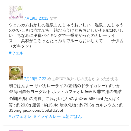
7月19日 23:12
なす
ウェルカムおかしの温泉まんじゅうおいしい 温泉まんじゅう
のおいしさは内地でも一緒だろうけどもおいしいものはおいし
い ちなみに夕食バイキングで一番良かったのカレーライ
ス……具材がごろっとたっぷりでルーもおいしくて……子供舌
（ガキタン）
#ウェル
7月19日 7:22
めぇᏊ*´ꈊ`*Ꮚひつじの皮をかぶったかえる
朝ごはんよー サバカレーライス(缶詰のドライカレー) すいか
🍉 毎日鉄分ヨーグルト ホットカフェオレ🐄☕♨️ 非常用の缶詰
の期限切れの消費、これおいしいのよ🐟🍛 586kcal たんぱく
質 : 約20.0g 脂質 : 約15.4g 炭水化物 : 約79.6g カルシウム : 約
335mg pic.x.com/Cb9zfUz3oI
#カフェオレ
#ドライカレー
#朝ごはん