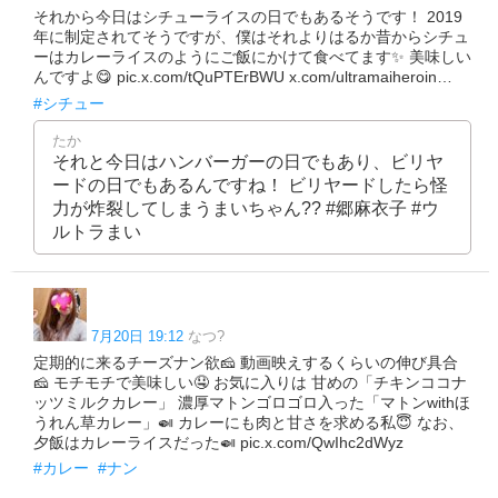
それから今日はシチューライスの日でもあるそうです！ 2019
年に制定されてそうですが、僕はそれよりはるか昔からシチュ
ーはカレーライスのようにご飯にかけて食べてます✨️ 美味しい
んですよ😋 pic.x.com/tQuPTErBWU x.com/ultramaiheroin…
#シチュー
たか
それと今日はハンバーガーの日でもあり、ビリヤ
ードの日でもあるんですね！ ビリヤードしたら怪
力が炸裂してしまうまいちゃん?? #郷麻衣子 #ウ
ルトラまい
7月20日 19:12
なつ?
定期的に来るチーズナン欲🧀 動画映えするくらいの伸び具合
🧀 モチモチで美味しい🤤 お気に入りは 甘めの「チキンココナ
ッツミルクカレー」 濃厚マトンゴロゴロ入った「マトンwithほ
うれん草カレー」🍛 カレーにも肉と甘さを求める私😇 なお、
夕飯はカレーライスだった🍛 pic.x.com/QwIhc2dWyz
#カレー
#ナン