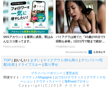
SNSアカウントを着実に成長。実はみ
バイアグラは捨てた「65歳が45分で3
んなココ使ってます。
回戦も余裕」1日31円で朝まで絶好
調！
PR(Dreaw合同会社)
PR(健商株式会社)
Recommended by
TOP
|
おいしい
|
まずい
|
テイクアウト/持ち帰り
|
デリバリー/宅
配/出前
|
ドライブスルー
|
取り寄せ
プライバシーポリシー
｜
運営会社
関連サイト：
ナウティスMagagine
｜
おでかけナウティス
｜
ナウティスモ
ーション
｜
ナウティスイーツ
｜
無料webプロキシ
Copyright(C)2018 ナウティス®