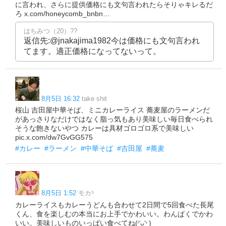
に言われ、さらに提供価格にも文句言われたらそりゃキレるだ
ろ x.com/honeycomb_bnbn…
はちみつ（20）??
返信先:@jnakajima1982今は価格にも文句言われ
てます。適正価格になってないって。
8月5日 16:32
take shit
桜山 吉田屋中華そば、ミニカレーライス 蕎麦屋のラーメンだ
があっさりなだけではなく脂っ気もあり美味しい毎日食べられ
そうな飽きないやつ カレーは具材ゴロゴロ系で美味しい
pic.x.com/dw7GvGG575
#カレー
#ラーメン
#中華そば
#吉田屋
#蕎麦
8月5日 1:52
モカ⁵
カレーライスもカレーうどんも合わせて2日間で5回食べた長尾
くん、食を楽しむの本当にお上手でかわいい。わんぱくでかわ
いい。美味しいものいっぱい食べてね(◜ᴗ◝ )