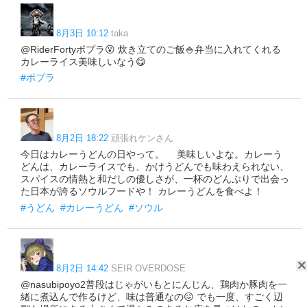
8月3日 10:12
taka
@RiderFortyポプラ😮 炊き立てのご飯🍚弁当に入れてくれる
カレーライス美味しいなう😋
#ポプラ
8月2日 18:22
頑張れケンさん
今日はカレーうどんの日やって。 美味しいよな。カレーう
どんは、カレーライスでも、かけうどんでも味わえられない、
スパイスの情熱と和だしの優しさが、一杯のどんぶりで出会っ
た日本が誇るソウルフードや！ カレーうどんを食べよ！
#うどん
#カレーうどん
#ソウル
8月2日 14:42
SEIR OVERDOSE
@nasubipoyo2普段はじゃがいもとにんじん、鶏肉か豚肉を一
緒に煮込んで作るけど、味は普通なの😖 でも一度、すごく辺