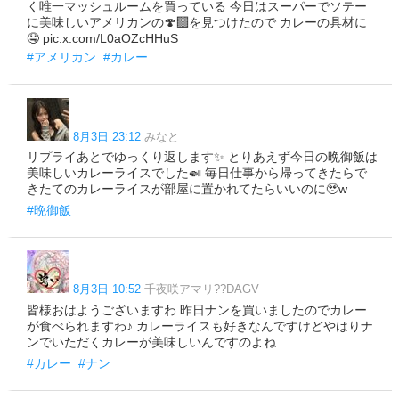
く唯一マッシュルームを買っている 今日はスーパーでソテー
に美味しいアメリカンの🍄‍🟫を見つけたので カレーの具材に
🤤 pic.x.com/L0aOZcHHuS
#アメリカン
#カレー
8月3日 23:12
みなと
リプライあとでゆっくり返します✨ とりあえず今日の晩御飯は
美味しいカレーライスでした🍛 毎日仕事から帰ってきたらで
きたてのカレーライスが部屋に置かれてたらいいのに🥹w
#晩御飯
8月3日 10:52
千夜咲アマリ??DAGV
皆様おはようございますわ 昨日ナンを買いましたのでカレー
が食べられますわ♪ カレーライスも好きなんですけどやはりナ
ンでいただくカレーが美味しいんですのよね…
#カレー
#ナン