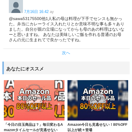
7月16日 16:42
ay
@sawa53175500他1人私の母は料理が下手でセンスも無かっ
た。弁当にカレーライス入れたりとか意味不明な事も多々あり
ました。自分が親の立場になってからも母のあの料理はないな
ーと思いますね。 あなたは美味しいご飯を作れる普通のお母
さんの元に生まれてで良かったですね。
次へ
あなたにオススメ
「今日の目玉商品は？」毎日変わるA
Amazon今日も見逃せない！80%OFF
mazonタイムセールが見逃せない
以上が続々登場