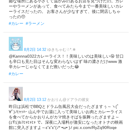
鄙な場所にある小さくて温かみのあるお店を見つけたの。カレ
ーやラーメンがあって、食べてみたら今まで一番美味しいカレ
ーライスだったの。 お客さんが少なすぎて、後に閉店しちゃ
ったの🥺
#カレー
#ラーメン
8月2日 14:32
ゆきちゃむ☃︎*.‎❄︎
@Kannna0322カレーライス！！美味しいのは美味しい🤤 甘口
も辛口も見た目はそんな変わらないはず 味の濃さだけwww 激
辛カレーじゃなくてまだ救いだった😂
#カレー
8月2日 13:12
かおりん@ドアラの彼女
昨日は浜松でBBQとドラム缶風呂大会だったざますぅ～ヽ(ﾟ
∀ﾟ)ﾉﾋｬｯﾊｰ 山ん中でお湯に入って美味しいお肉とカレーライス
を食べてからかおりんがカマ焼きそばを振舞ったざますよ～
(≧∇≦)bﾌﾋｬﾋｬﾋｬ で、深夜に入場料が激安になったオトナの映画
館に突入ざますよ～ε”ε”ε”(ﾉ* •ω• )ﾉ pic.x.com/RyZq90Roqe