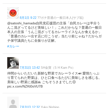
8月1日 9:22
??ガチ普通の一般日本人(サブ垢)
@satoshi_hamada自民党応援団の主張「自民カレーは半分う
んこ混ざってるけど美味しい！」これだからな？普通の一般日
本人の主張「うんこ混ざってるカレーライスなんか食えるか」
「普通のカレー出す店に行こうぜ」当たり前じゃね？だからガ
チ保守議員たちに全振りが正解。
#カレー
7月31日 13:42
SH金寶（S H Kam Po）
仲間からいただいた新鮮な野菜でカレーライス🍛 愛情たっぷ
り育てられた野菜は、ひと口食べるたびに美味しさを感じる。
美味しい野菜に感謝🙏 ごちそうさまでした😊
pic.x.com/NZKt0sVU7B
7月31日 12:32
Yuko.Nishino