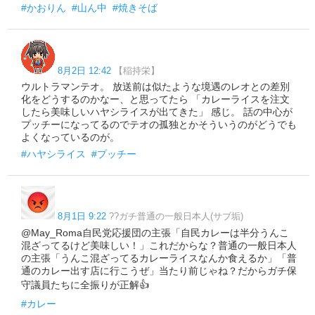
#かおりん
#山ん中
#焼きそば
8月2日 12:42
【稲持栄】
ウルトラマンテオ。 放送前は似たような境遇のレオとの差別
化をどうするのかなー、と思ってたら 「カレーライスを注文
したら美味しいハヤシライスが出てきた」 感じ。 話の中心が
プッチーになってるのでテオの孤独とかそういうのがどうでも
よくなっているのが。
#ハヤシライス
#プッチー
8月1日 9:22
??ガチ普通の一般日本人(サブ垢)
@May_Roma自民党応援団の主張「自民カレーは半分うんこ
混ざってるけど美味しい！」これだからな？普通の一般日本人
の主張「うんこ混ざってるカレーライスなんか食えるか」「普
通のカレー出す店に行こうぜ」当たり前じゃね？だからガチ保
守議員たちに全振りが正解👍
#カレー