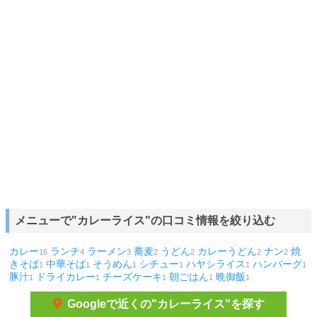
メニューで"カレーライス"の口コミ情報を絞り込む
カレー
ランチ
ラーメン
蕎麦
うどん
カレーうどん
ナン
焼
16
4
3
2
2
2
2
きそば
中華そば
そうめん
シチュー
ハヤシライス
ハンバーグ
1
1
1
1
1
1
豚汁
ドライカレー
チーズケーキ
朝ごはん
晩御飯
1
1
1
1
1
Googleで近くの"カレーライス"を探す