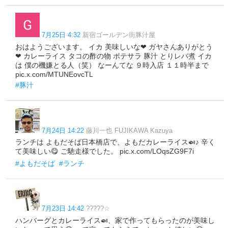
7月25日 4:32
新宿ゴールデン街豚汁屋
おはようございます。 イカ 美味しいな❤ ガヤさんありがとう
❤ カレーライス タコの酢の物 ポテサラ 豚汁 とりレバ煮 イカ
は 僕の機嫌とる人（笑） なーんてな ９時入店 １１時半まで
pic.x.com/MTUNEovcTL
#豚汁
7月24日 14:22
藤川一也 FUJIKAWA Kazuya
ランチは よもだそば日本橋店で、よもだカレーライス🍛♪ 辛く
て美味しい😋 ご馳走様でした。 pic.x.com/LOqsZG9F7i
#よもだそば
#ランチ
7月23日 14:42
?????☆
ハンバーグとカレーライス🍛、家で作ってもらったのが美味し