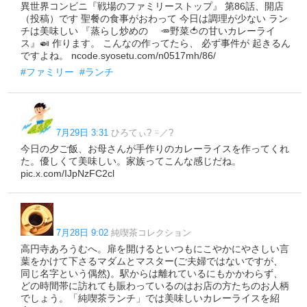
異世界コンビニ『戦場のファミリーストップ』 第86話、開店
（投稿）です 聖餐の食事がおわって 今日は調理が少ない ラン
チは美味しい 『蒸らし炒めの 🥕野菜🍅の甘いカレーライ
ス』🍛 作ります。 こんなの作ってたら、 必ず事件が 起きるん
ですよね。 ncode.syosetu.com/n0517mh/86/
#ファミリー
#ランチ
7月29日 3:31
ひろてぃ? ⍨／?
今日の夕ご飯、お母さんが手作りのカレーライスを作ってくれ
た。優しくて美味しい。家族ってこんな感じだね。
pic.x.com/IJpNzFC2cl
7月28日 9:02
純喫茶コレクション
高円寺あろうむへ。扉を開けるといつもにこやかにやさしい言
葉をかけて下さるマダムとマスター(ご夫婦ではないですが、
同じ名字という偶然)。駅からは離れているにもかかわらず、
どの時間帯に訪れても賑わっているのはお店の方たちのお人柄
でしょう。「純喫茶ランチ」では美味しいカレーライスを紹