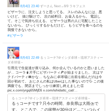
8月4日 23:40
ずーさん Next→8/9 ラキフェス
ピザーラに、注文しようと思ってる。 スレのみんなには、悪
いけど。 抜け駆けで。 次の給料日、お金入るから。 電話し
て。そこで気持ち伝える。 ピザーラは男の人に宅配したこと
ないから。 びっくりするかもだけど。 もうピザを食べるのを
我慢できないから。
#ピザーラ
8月4日 22:49
るぅコーチ?️＠イシダ卓球～琉球アスティー
ダ卓球場～
引用元で生徒達が座り込み、何か企んでいるのかと思いました
が… コーラ🧋片手にピザパーティ🍕が始まりました。 次はマ
クドパーティ🍔かな… ちなみに卓球場に出前を頼んだのは今
回が初めて。 おじさんの私はUberはした事ないので💦 この後
満腹でも、閉店までしっかり練習し終えました👏
pic.x.com/yrgq65MjE6 x.com/ishidattc_cat/…
るぅコーチ?️＠イシダ卓球～琉球アスティーダ卓球場～
るぅコーチです? 只今の時間、奈良県は大雨⛈️で
す。 ところで、この状態が30分ほど…こいつらイ