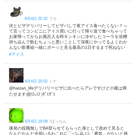
8月4日 20:32
フカ
伏とピザデリバリーしてピザパして夜アイス食べたくない？っ
て言ってコンビニにアイス買いに行って帰り道で食べちゃって
お家帰ってからお風呂入る時キンキンに冷やしたコーラを浴槽
持ち込んで飲むちょっと悪いことして深夜にやってるよくわか
んない歌番組一緒にボーッと見る最高の1日するまで死ねない
#アイス
8月4日 20:02
トナ
@haizan_lifeデリバリーピザに比べたらアレですけど小腹は満
たせますദ്ദി(⩌ᴗ⩌ )ｾﾞﾋｾﾞﾋ
8月4日 19:09
?ぱっちん
後発の役職無しでBA登らせてもらった身として改めて見ると
なんだかんだ全部いるわこれ⊂⌒~⊃｡Д｡)⊃「勇気」がないと挑