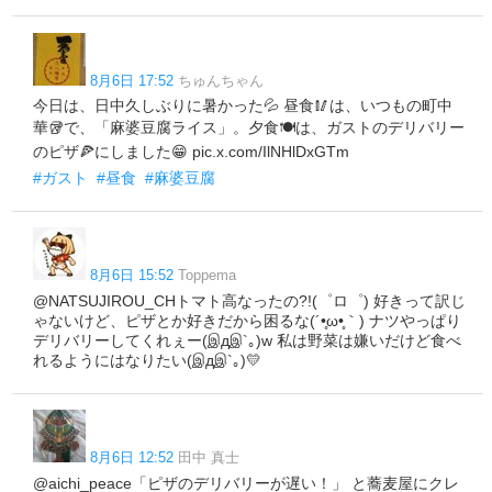
8月6日 17:52
ちゅんちゃん
今日は、日中久しぶりに暑かった💦 昼食🥢は、いつもの町中
華🥡で、「麻婆豆腐ライス」。夕食🍽️は、ガストのデリバリー
のピザ🍕にしました😁 pic.x.com/IlNHlDxGTm
#ガスト
#昼食
#麻婆豆腐
8月6日 15:52
Toppema
@NATSUJIROU_CHトマト高なったの?!(゜ロ゜) 好きって訳じ
ゃないけど、ピザとか好きだから困るな(´•̥ω•̥｀) ナツやっぱり
デリバリーしてくれぇー(இдஇ`｡)w 私は野菜は嫌いだけど食べ
れるようにはなりたい(இдஇ`｡)💛
8月6日 12:52
田中 真士
@aichi_peace「ピザのデリバリーが遅い！」 と蕎麦屋にクレ