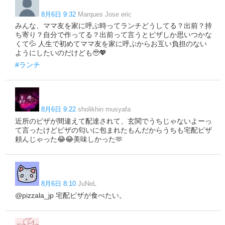
8月6日 9:32
Marques Jose eric
みんな、ママ友を家に呼ぶ時ってランチどうしてる？出前？持
ち寄り？自分で作ってる？出前って言うとピザしか思いつかな
くて💦 人生で初めてママ友を家に呼ぶからお互い負担のない
ようにしたいのだけども🥹💖
#ランチ
8月6日 9:22
sholikhin musyafa
近所のピザが間違えて配達されて、玄関でうちじゃないよーっ
て言ったけどピザの匂いに包まれたもんだからうちも宅配ピザ
頼んじゃった😂😂美味しかった🫶
8月6日 8:10
JuNeL
@pizzala_jp 宅配ピザが食べたい。