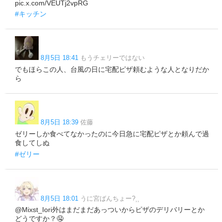
pic.x.com/VEUTj2vpRG
#キッチン
8月5日 18:41
もうチェリーではない
でもほらこの人、台風の日に宅配ピザ頼むような人となりだか
ら
8月5日 18:39
佐藤
ゼリーしか食べてなかったのに今日急に宅配ピザとか頼んで過
食してしぬ
#ゼリー
8月5日 18:01
うに宮ばんちょー?⸒⸒
@Mixst_Iori外はまだまだあっついからピザのデリバリーとか
どうですか？🤤