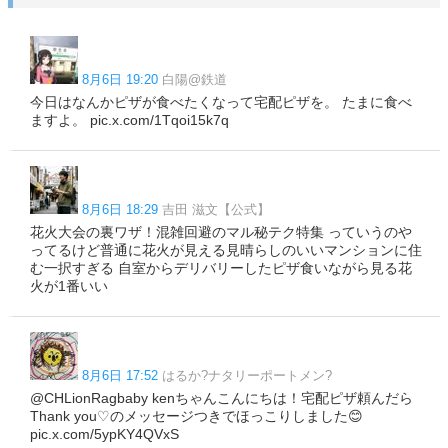
8月6日 19:20
白陽@鉄道
今日はなんかピザが食べたくなって宅配ピザを。 たまに食べ
ますよ。 pic.x.com/1Tqoi15k7q
8月6日 18:29
吉田 滋文【公式】
花火大会の裏ワザ！混雑回避のマル秘テク特集 っていうのや
ってるけど普通に花火が見える見晴らしのいいマンションに住
む一択すぎる 自室からデリバリーしたピザ食いながら見る花
火が1番いい
8月6日 17:52
はるか?ナタリーポートメン?
@CHLionRagbaby kenちゃんこんにちは！宅配ピザ頼んだら
Thank you♡のメッセージつきでほっこりしました😊
pic.x.com/5ypKY4QVxS