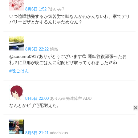
8月6日 1:52
?あいみ?
いつ喧嘩勃発するか気苦労で味なんかわかんないわ、家でデリ
バリーピザとかするんじゃだめなん？
8月5日 22:22
焼売
@susumu0917ありがとうございます😊 運転往復頑張ったお
礼？に旦那が晩ごはんに宅配ピザ取ってくれました🍕👍
#晩ごはん
8月5日 22:00
ありね＠発達障害 ADD
なんとかピザ宅配耐えた。
8月5日 21:21
adachikus