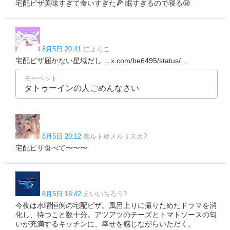
宅配ピザ美味すぎて食いすぎた🍕 眠すぎるので寝る😪
8月5日 20:41
にょろこ
宅配ピザ届かない星域だし… x.com/be6495/status/…
モーベット
タトゥーインの人ごめんなさい
8月5日 20:12
奏ルト＠メルリスカ?
宅配ピザ食べて〜〜〜
8月5日 18:42
えいいちろう?
今夜は水曜恒例の宅配ピザ。風呂上りに撮りためたドラマを消
化し、待つこと数十分。アツアツのチーズとトマトソースの匂
いが充満するキッチンに、幸せを感じながらいただく。