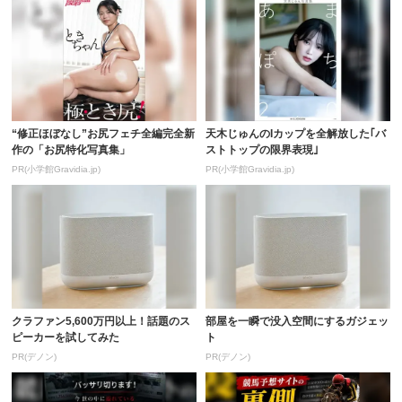
“修正ほぼなし”お尻フェチ全編完全新
天木じゅんのIカップを全解放した｢バ
作の「お尻特化写真集」
ストトップの限界表現｣
PR(小学館Gravidia.jp)
PR(小学館Gravidia.jp)
クラファン5,600万円以上！話題のス
部屋を一瞬で没入空間にするガジェッ
ピーカーを試してみた
ト
PR(デノン)
PR(デノン)