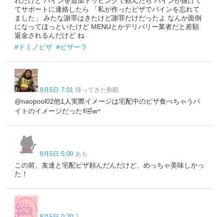
れたけど パインを追加トッピングで頼んだら パインが抜けて
てサポートに連絡したら 「私が作ったピザでパインを忘れて
ました」 みたな謝罪はきたけど謝罪だけだったよ なんか面倒
になってほっといたけど MENUとかデリバリー業者だと差額
返金されるんだけど ね
#ドミノピザ
#ピザーラ
8月5日 7:01
帰ってきた剛毅
@naopool02他1人実際イメージは宅配中のピザ食べちゃうバ
イトのイメージだったꉂ🤣w𐤔
8月5日 5:00
あも
この前、友達と宅配ピザ頼んだんだけど、めっちゃ美味しかっ
た！
8月5日 0:20
?