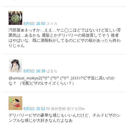
8月5日 16:50
スイカ
汚部屋🎀⚓️っすか…ええ…ヤニ◯こほどではないけど近しい雰
囲気は…あるかも 通販とかデリバリーの箱放置してそう 後者
はやばいな、既に酒瓶転がしてるのにピザの箱があったら終わ
りじゃん
8月5日 16:39
ぱるち
@umiusi_mokyo2(꒪ꇴ꒪ (꒪ꇴ꒪ (꒪ꇴ꒪ ;)ｴｴｴｯ?ピザ並に高いのか
な？ （宅配ピザのLサイズくらい？）
8月5日 15:52
Ri 体外受精 初マタ20w
デリバリーピザの豪華な感じもいいんだけど、チルドピザのシ
ンプルな感じが大好きなんだよなあ