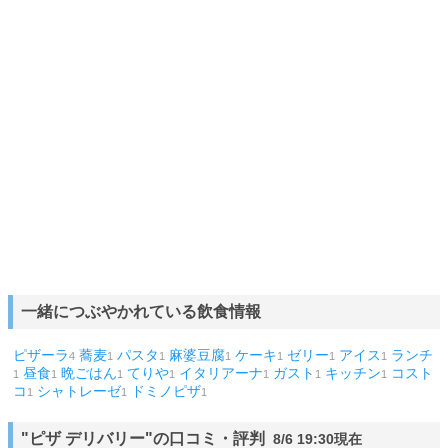
一緒につぶやかれている飲食情報
ピザーラ
蕎麦
パスタ
麻婆豆腐
ケーキ
ゼリー
アイス
ランチ
4
1
1
1
1
1
1
昼食
晩ごはん
てりや
イタリアーナ
ガスト
キッチン
コスト
1
1
1
1
1
1
1
コ
シャトレーゼ
ドミノピザ
1
1
1
"ピザ デリバリー"の口コミ・評判
8/6 19:30現在