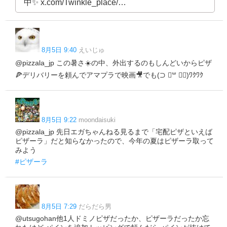
中✨️ x.com/Twinkle_place/…
8月5日 9:40
えいじゅ
@pizzala_jp この暑さ☀️の中、外出するのもしんどいからピザ
🍕デリバリーを頼んでアマプラで映画🎥でも(⊃ ॑꒳ ॑⊂)ﾜｸﾜｸ
8月5日 9:22
moondaisuki
@pizzala_jp 先日エガちゃんねる見るまで「宅配ピザといえば
ピザーラ」だと知らなかったので、今年の夏はピザーラ取って
みよう
#ピザーラ
8月5日 7:29
だらだら男
@utsugohan他1人ドミノピザだったか、ピザーラだったか忘