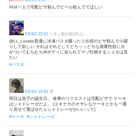
ﾛｷは一人で宅配ピザ頼んでビール飲んでてほしい
8月4日 23:52
トタン製の奴(20上)
@Lv_Lunatic普通に冷凍パスタ啜ったり出前のピザ頼んで小躍
りして欲しい それはそれとしてどろっっどろな激重性欲に火
がついてむちむちWボディに迫られてマゾ吐精するショタは見
たい
#パスタ
8月4日 23:50
澤
明日は息子の誕生日。 食事のリクエストは宅配ピザで ケーキ
はシャトレーゼだよ。 (エキナカのオサレなケーキとかも一通
り見せて選ばせたらシャトレーゼがいいって)
#ケーキ
#シャトレーゼ