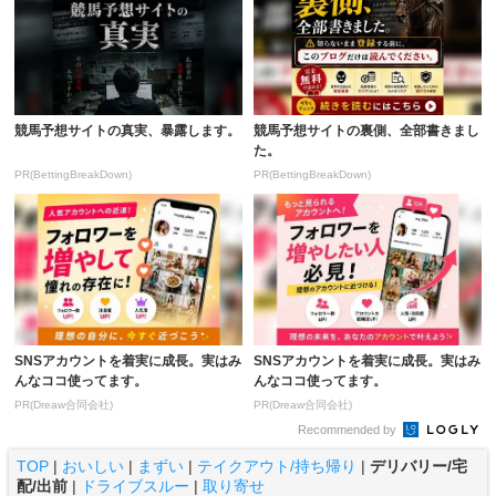
競馬予想サイトの真実、暴露します。
競馬予想サイトの裏側、全部書きまし
た。
PR(BettingBreakDown)
PR(BettingBreakDown)
SNSアカウントを着実に成長。実はみ
SNSアカウントを着実に成長。実はみ
んなココ使ってます。
んなココ使ってます。
PR(Dreaw合同会社)
PR(Dreaw合同会社)
Recommended by
TOP
|
おいしい
|
まずい
|
テイクアウト/持ち帰り
|
デリバリー/宅
配/出前
|
ドライブスルー
|
取り寄せ