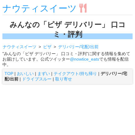
ナウティスイーツ
みんなの「ピザ デリバリー」 口コ
ミ・評判
ナウティスイーツ
ピザ
デリバリー/宅配/出前
"みんなの「ピザ デリバリー」 口コミ・評判"に関する情報を集めて
お届けしています。公式ツイッター
@nowtice_eats
でも情報を配信
中。
TOP
|
おいしい
|
まずい
|
テイクアウト/持ち帰り
|
デリバリー/宅
配/出前
|
ドライブスルー
|
取り寄せ