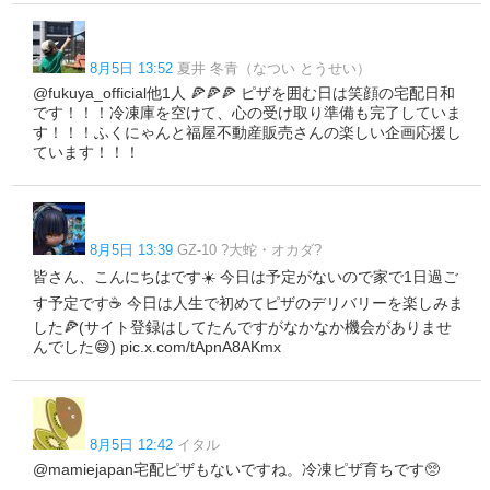
8月5日 13:52
夏井 冬青（なつい とうせい）
@fukuya_official他1人 🍕🍕🍕 ピザを囲む日は笑顔の宅配日和
です！！！冷凍庫を空けて、心の受け取り準備も完了していま
す！！！ふくにゃんと福屋不動産販売さんの楽しい企画応援し
ています！！！
8月5日 13:39
GZ-10 ?大蛇・オカダ?
皆さん、こんにちはです☀️ 今日は予定がないので家で1日過ご
す予定です☕ 今日は人生で初めてピザのデリバリーを楽しみま
した🍕(サイト登録はしてたんですがなかなか機会がありませ
んでした😅) pic.x.com/tApnA8AKmx
8月5日 12:42
イタル
@mamiejapan宅配ピザもないですね。冷凍ピザ育ちです🥺