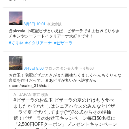
8月5日 10:01
冷凍炒飯
@pizzala_jp宅配ピザといえば、ピザーラですよね🎶てりやき
チキンやシーフードイタリアーナ大好きです！
#てりや
#イタリアーナ
#ピザーラ
8月5日 9:50
フロレスタン＠人生下り坂68
お盆玉！宅配ピザごときがまた商魂たくましくへんちくりんな
言葉を作りおって。まあピザが丸いから許すかw
x.com/asako_315/stat…
AT JAPAN 東京 横浜
#ピザーラのお盆玉 ピザーラの夏のピはもう食べ
ましたか？わたしはシェアハウスのみんなとピザ
ーラで夏ピザパしてます(^^)?公式からその場抽
選！ピザーラのお盆玉キャンペーン毎日50名様に
「2,500円OFFクーポン」プレゼントキャンペーン