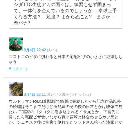
シダTTC生徒アカの面々は、練習もせず固まっ
て、一体何を企んでいるのでしょうか… 卓球上手
くなる方法？ 勉強？ よからぬこと? まさか…
恋バナ?
8月4日 22:42
鉄パイ
コストコのピザに慣れると日本の宅配ピザの小ささに絶望しち
ゃう
#コストコ
8月4日 22:11
運だけ大魔王(ラビッシュ)
ウルトラマンR/Bは劇場版で綺麗に完結したから記念作品以外
の続編はそこまでだけど湊兄妹のその後の日常とかは映像で見
たい 二宮家のゴタゴタに巻き込まれるイサ兄とか、下宿先に
帰ったら宅配ピザ食いながら寛ぐ霧崎と鉢合わせるカツ兄と
か、ジェネスタ後に空腹で倒れてたソラトさん拾った湊家とか