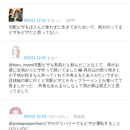
8月5日 12:42
すみっこ・@PR
宅配ピザをほとんど食わずに生きてきたせいで、肉がのってる
ピザをピザだと思ってない。
8月5日 12:42
まみー
@itaru_invest宅配ピザも割高だと頼んだことなくて、母がお
昼に生地からピザ作って焼いてました😂 具沢山の照り焼きと
か子供が好きなん作ってくれて今考えるとありがたいですが、
従姉妹の家に行くと宅配ピザとかカップラーメンとか食べてて
羨ましかった… 外食もあんまりしなくて我が家は貧乏だと思
ってました
8月5日 10:59
べびーぴんく┊︎整形垢
@powapoppochanピザのデリバリーでもピザが運転すること
はないのに、