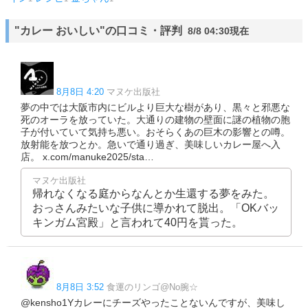
"カレー おいしい"の口コミ・評判
8/8 04:30現在
8月8日 4:20
マヌケ出版社
夢の中では大阪市内にビルより巨大な樹があり、黒々と邪悪な
死のオーラを放っていた。大通りの建物の壁面に謎の植物の胞
子が付いていて気持ち悪い。おそらくあの巨木の影響との噂。
放射能を放つとか。急いで通り過ぎ、美味しいカレー屋へ入
店。 x.com/manuke2025/sta…
マヌケ出版社
帰れなくなる庭からなんとか生還する夢をみた。
おっさんみたいな子供に導かれて脱出。「OKバッ
キンガム宮殿」と言われて40円を貰った。
8月8日 3:52
食運のリンゴ@No腕☆
@kensho1Yカレーにチーズやったことないんですが、美味し