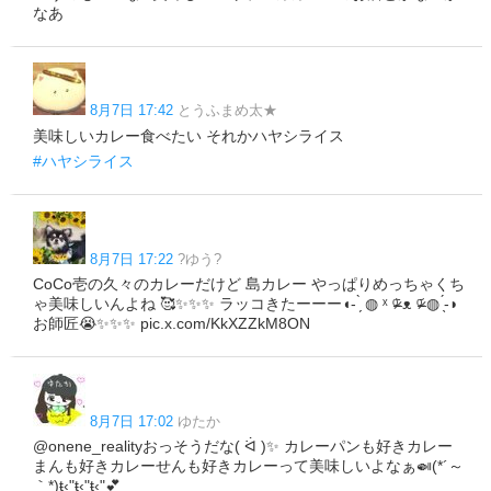
なあ
8月7日 17:42
とうふまめ太★
美味しいカレー食べたい それかハヤシライス
#ハヤシライス
8月7日 17:22
?ゆう?
CoCo壱の久々のカレーだけど 島カレー やっぱりめっちゃくち
ゃ美味しいんよね 🥰✨✨✨ ラッコきたーーー◖- ̗̀ ◍ ˣ ᵒ̴̶̷᷅ ᴥ ᵒ̴̶̷᷄ ◍ ̖́-◗
お師匠😭✨✨✨ pic.x.com/KkXZZkM8ON
8月7日 17:02
ゆたか
@onene_realityおっそうだな( ᐛ )✨ カレーパンも好きカレー
まんも好きカレーせんも好きカレーって美味しいよなぁ🍛(*´～
｀*)ŧ‹"ŧ‹"ŧ‹"💕