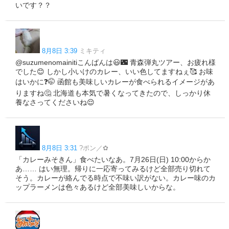
いです？？
8月8日 3:39
ミキティ
@suzumenomainitiこんばんは😃🌃 青森弾丸ツアー、お疲れ様
でした😊 しかし小いけのカレー、いい色してますねぇ🥰 お味
はいかに❓🤭 函館も美味しいカレーが食べられるイメージがあ
りますね🤔 北海道も本気で暑くなってきたので、しっかり休
養なさってくださいね😌
8月8日 3:31
?ポン／✿
「カレーみそきん」食べたいなあ。7月26日(日) 10:00からか
あ…… はい無理。帰りに一応寄ってみるけど全部売り切れて
そう。カレーが絡んでる時点で不味い訳がない。カレー味のカ
ップラーメンは色々あるけど全部美味しいからな。