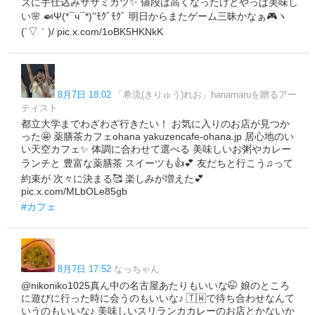
ズに手仕込みササミカツ✨ 値段は高くなったけどやっぱ美味し
い🌸 🍛Ψ(*¯ч¯*)''ﾓｸﾞﾓｸﾞ 明日からまたゲーム三昧かなぁ🎮ヽ
(´▽｀)/ pic.x.com/1oBK5HKNkK
8月7日 18:02
「希流(きりゅう)れお」hanamaruを贈るアー
ティスト
都立大学までわざわざ行きたい！ お気に入りのお店が見つか
った🤩 薬膳茶カフェohana yakuzencafe-ohana.jp 居心地のい
い天空カフェ✨ 体調に合わせて選べる 美味しいお粥やカレー
ランチと 豊富な薬膳茶 スイーツも👍💕 友だちと行こう♫って
約束が 次々に決まる🥰 楽しみが増えた💕
pic.x.com/MLbOLe85gb
#カフェ
8月7日 17:52
なっちゃん
@nikoniko1025真ん中の名古屋あたりもいいな🤭 娘のところ
に遊びに行った時に会うのもいいな♪ 🇹🇼で待ち合わせなんて
いうのもいいな♪ 美味しいスリランカカレーのお店とかないか