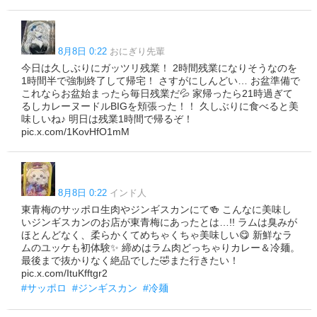
8月8日 0:22
おにぎり先輩
今日は久しぶりにガッツリ残業！ 2時間残業になりそうなのを
1時間半で強制終了して帰宅！ さすがにしんどい… お盆準備で
これならお盆始まったら毎日残業だ💦 家帰ったら21時過ぎて
るしカレーヌードルBIGを頬張った！！ 久しぶりに食べると美
味しいね♪ 明日は残業1時間で帰るぞ！
pic.x.com/1KovHfO1mM
8月8日 0:22
インド人
東青梅のサッポロ生肉やジンギスカンにて🍻 こんなに美味し
いジンギスカンのお店が東青梅にあったとは…!! ラムは臭みが
ほとんどなく、柔らかくてめちゃくちゃ美味しい😋 新鮮なラ
ムのユッケも初体験✨ 締めはラム肉どっちゃりカレー＆冷麺。
最後まで抜かりなく絶品でした🤣また行きたい！
pic.x.com/ItuKfftgr2
#サッポロ
#ジンギスカン
#冷麺