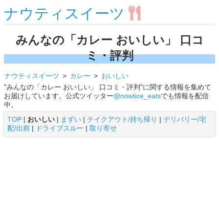
ナウティスイーツ
みんなの「カレー おいしい」 口コ
ミ・評判
ナウティスイーツ
カレー
おいしい
"みんなの「カレー おいしい」 口コミ・評判"に関する情報を集めて
お届けしています。公式ツイッター
@nowtice_eats
でも情報を配信
中。
TOP
|
おいしい
|
まずい
|
テイクアウト/持ち帰り
|
デリバリー/宅
配/出前
|
ドライブスルー
|
取り寄せ