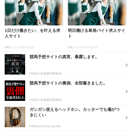
1日だけ働きたい、を叶える求
明日働ける単発バイト求人サイ
人サイト
ト
PR(ショットワークス)
PR(ショットワークス)
競馬予想サイトの真実、暴露します。
PR(他力本願運営事務局)
競馬予想サイトの裏側、全部書きました。
PR(他力本願運営事務局)
ガシガシ使えるヘッドホン。カッターでも傷がつ
きにくい
PR(Marshall Group AB)