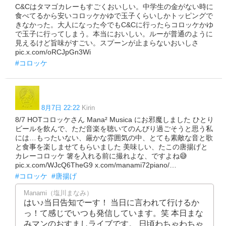
C&Cはタマゴカレーもすごくおいしい。中学生の金がない時に
食べてるから安いコロッケかゆで玉子くらいしかトッピングで
きなかった。大人になった今でもC&Cに行ったらコロッケかゆ
で玉子に行ってしまう。本当においしい。ルーが普通のように
見えるけど旨味がすごい。スプーンが止まらないおいしさ
pic.x.com/oRCJpGn3Wi
#コロッケ
8月7日 22:22
Kirin
8/7 HOTコロッケさん Mana² Musica にお邪魔しました ひとり
ビールを飲んで、ただ音楽を聴いてのんびり過ごそうと思う私
には…もったいない、厳かな雰囲気の中、とても素敵な音と歌
と食事を楽しませてもらいました 美味しい、たこの唐揚げと
カレーコロッケ 箸を入れる前に撮れよな、ですよね😅
pic.x.com/WJcQ6TheG9 x.com/manami72piano/…
#コロッケ
#唐揚げ
Manami（塩川まなみ）
はい♪当日告知でーす！ 当日に言われて行けるか
っ！て感じでいつも発信しています。笑 本日まな
みマンのおすましライブです。 日頃わちゃわちゃ