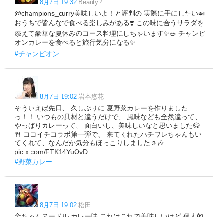
8月7日 19:32
Beauty?
@champions_curry美味しいよ！と評判の 実際に手にしたい🍛
おうちで皆んなで食べる楽しみがある❣️ この味に合うサラダを
添えて豪華な夏休みのコース料理にしちゃいます✨🥗 チャンピ
オンカレーを食べると旅行気分になる✨
#チャンピオン
8月7日 19:02
岩本悠花
そういえば先日、 久しぶりに 夏野菜カレーを作りました
っ！！ いつもの具材と違うだけで、 風味なども全然違って、
やっぱりカレーって、 面白いし、美味しいなと思いました😋
🍴 ココイチコラボ第一弾で、 来てくれたハチワレちゃんもい
てくれて、なんだか気分もほっこりしました☺️🎶
pic.x.com/FTK14YuQvD
#野菜カレー
8月7日 19:02
松田
金ちゃんヌードル カレー味 これはこれで美味しいけど 個人的