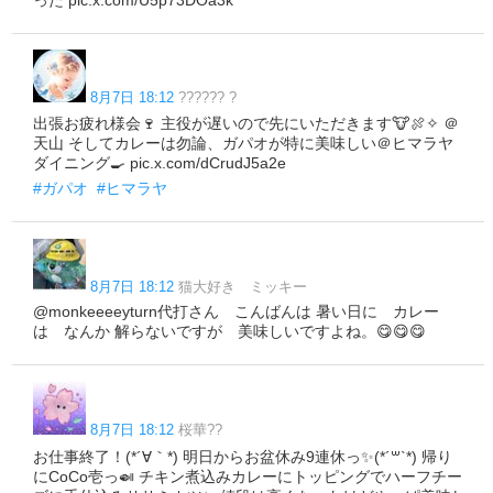
8月7日 18:12
?????? ?
出張お疲れ様会🍷 主役が遅いので先にいただきます🐮🍖✧ ＠
天山 そしてカレーは勿論、ガパオが特に美味しい＠ヒマラヤ
ダイニング🍳 pic.x.com/dCrudJ5a2e
#ガパオ
#ヒマラヤ
8月7日 18:12
猫大好き ミッキー
@monkeeeeyturn代打さん こんばんは 暑い日に カレー
は なんか 解らないですが 美味しいですよね。😋😋😋
8月7日 18:12
桜華??
お仕事終了！(*´∀｀*) 明日からお盆休み9連休っ✨(*´꒳`*) 帰り
にCoCo壱っ🍛 チキン煮込みカレーにトッピングでハーフチー