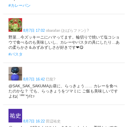
#カレーパン
8月7日 17:02
obarafan (おばらファン) ?
野菜…今ズッキーニにハマってます。輪切りで焼いて塩コショ
ウで食べるのも美味しいし、カレーやパスタの具にしたり…あ
の柔らかさ＆みずみずしさが好きです❤😋
#パスタ
8月7日 16:42
️巳龍️?
@SAK_SAK_SAKUMAお昼に、らっきょう…… カレーを食べ
たのかな？ でも、らっきょうをツマミに ご飯も美味しいです
よね( ´罒`*)ｲﾋｯ
8月7日 16:22
田辺祐史