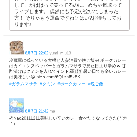
して、がははって笑ってるのに、めちゃ気取って
ライブします。 偶然にも予定が空いてしまった
方！ そりゃもう運命ですね✨ はい?お待ちしてお
ります♪
8月7日 22:02
yumi_miu13
冷蔵庫に残っている大根と人参消費で晩ご飯🍛 ポークカレー
はカイエンヌペッパーとガラムマサラで見た目より辛め🔥 甘
酢漬けはクミンを入れてインド風🇮🇳 暑い日でも辛いカレー
は美味しい😋 pic.x.com/6QLznf5kEK
#ガラムマサラ
#クミン
#ポークカレー
#晩ご飯
8月7日 21:42
ma
@Nao20111211美味しい辛いカレー食べたくなってきた( *´艸
｀)