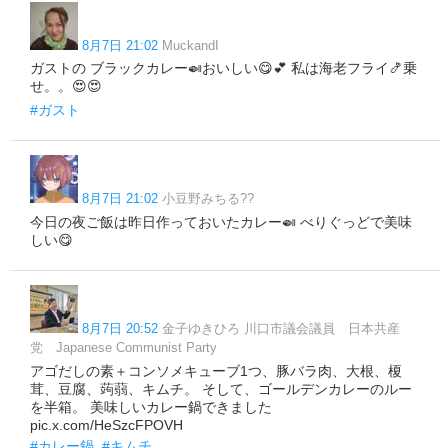
8月7日 21:02
MuckandI
ガストの ブラックカレー🍛おいしい😋💕 私は海老フライ🍤乗
せ。。😍😍
#ガスト
8月7日 21:02
小豆野みちる??
今日の夜ご飯は昨日作っておいたカレー🍛 べりぐっどで美味
しい😋
8月7日 20:52
金子ゆきひろ 川口市議会議員 日本共産
党 Japanese Communist Party
アゴだしの素＋コンソメキューブ1つ、豚バラ肉、大根、榎
茸、豆腐、蒟蒻、キムチ。 そして、ゴールデンカレーのルー
を半箱。 美味しいカレー鍋できました
pic.x.com/HeSzcFPOVH
#カレー鍋
#キムチ