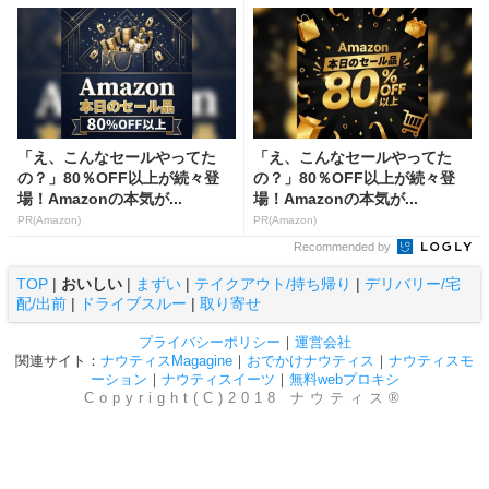
「え、こんなセールやってた
「え、こんなセールやってた
の？」80％OFF以上が続々登
の？」80％OFF以上が続々登
場！Amazonの本気が...
場！Amazonの本気が...
PR(Amazon)
PR(Amazon)
Recommended by
TOP
|
おいしい
|
まずい
|
テイクアウト/持ち帰り
|
デリバリー/宅
配/出前
|
ドライブスルー
|
取り寄せ
プライバシーポリシー
｜
運営会社
関連サイト：
ナウティスMagagine
｜
おでかけナウティス
｜
ナウティスモ
ーション
｜
ナウティスイーツ
｜
無料webプロキシ
Copyright(C)2018 ナウティス®