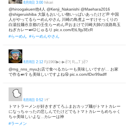
8月8日 3:00
hikari
@hiroogakuen他4人 @Kenji_Nakanishi @Maehara2016
@shigeruishiba 大阪もおいしい物いっぱいあったけど💭 中国
人がやってるらーめんやさん 川崎の鳥煮よーすけそっくりの
白湯拉麺🍜京都の壬生らーめん💭おまけで川崎大師の淡路島玉
ねぎカレー🍛🐱じゅるり pic.x.com/EtL9jy3EcR
#らーめん
#らーめんやさん
8月8日 2:12
Fji1969▶▷▶✌?( R灬T )✌?
@mg_nns_myuお店で食べるカレーも美味しいですが… お家
で作る🍛🥄も美味しいですよね🤤 pic.x.com/lDxr99adff
8月8日 0:52
ｼｻﾞ
トマトラーメンが好きすぎてろふまおカップ麺がトマトカレー
になっちゃったの悲しんでたけどでもトマトカレーもめちゃく
ちゃ美味しいよな...カレーは神
#ラーメン