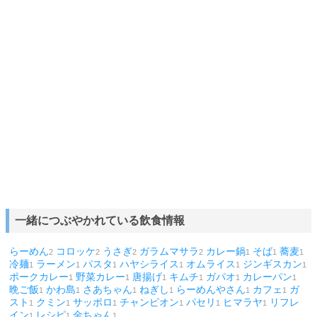
一緒につぶやかれている飲食情報
らーめん
コロッケ
うさぎ
ガラムマサラ
カレー鍋
そば
蕎麦
2
2
2
2
1
1
1
冷麺
ラーメン
パスタ
ハヤシライス
オムライス
ジンギスカン
1
1
1
1
1
1
ポークカレー
野菜カレー
唐揚げ
キムチ
ガパオ
カレーパン
1
1
1
1
1
1
晩ご飯
かわ島
さあちゃん
ねぎし
らーめんやさん
カフェ
ガ
1
1
1
1
1
1
スト
クミン
サッポロ
チャンピオン
パセリ
ヒマラヤ
リフレ
1
1
1
1
1
1
イン
レシピ
金ちゃん
1
1
1