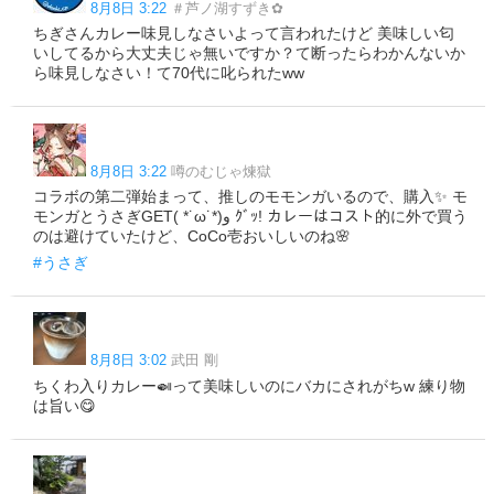
8月8日 3:22
＃芦ノ湖すずき✿
ちぎさんカレー味見しなさいよって言われたけど 美味しい匂
いしてるから大丈夫じゃ無いですか？て断ったらわかんないか
ら味見しなさい！て70代に叱られたww
8月8日 3:22
噂のむじゃ煉獄
コラボの第二弾始まって、推しのモモンガいるので、購入✨ モ
モンガとうさぎGET( *˙ω˙*)و ｸﾞｯ! カレーはコスト的に外で買う
のは避けていたけど、CoCo壱おいしいのね🌸
#うさぎ
8月8日 3:02
武田 剛
ちくわ入りカレー🍛って美味しいのにバカにされがちw 練り物
は旨い😋