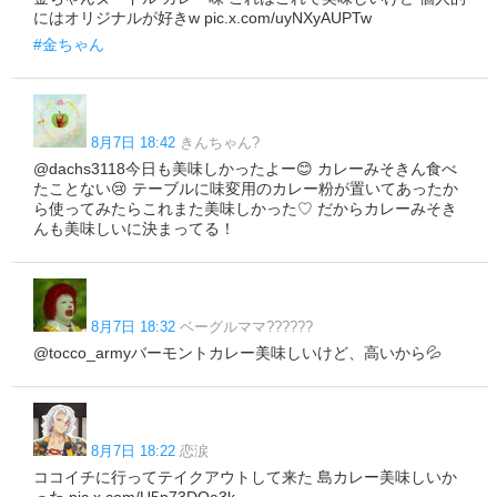
にはオリジナルが好きw pic.x.com/uyNXyAUPTw
#金ちゃん
8月7日 18:42
きんちゃん?
@dachs3118今日も美味しかったよー😊 カレーみそきん食べ
たことない😢 テーブルに味変用のカレー粉が置いてあったか
ら使ってみたらこれまた美味しかった♡ だからカレーみそき
んも美味しいに決まってる！
8月7日 18:32
ベーグルママ??????
@tocco_armyバーモントカレー美味しいけど、高いから💦
8月7日 18:22
恋涙
ココイチに行ってテイクアウトして来た 島カレー美味しいか
った pic.x.com/U5p73DOa3k