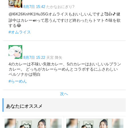
8月7日 15:42
たかなおにぎり?
@l6K26KnHK1Hu35Gオムライスもおいしいんですよ🥰👍🎵健
診中はカレー🍛って思うんですけど終わったらトマト🍅味を欲
する😂
#オムライス
8月7日 15:22
天宮 降矢
4のカレーは不味い失敗カレー、5のカレーはおいしいルブラン
カレー。 どっちがカレーらーめんとコラボするにふさわしい
ペルソナかは明白
#らーめん
次へ
あなたにオススメ