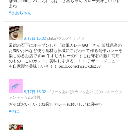
@sa_chan_127こんにちは さあちゃん カレー美味しいです
よね
#さあちゃん
8月7日 16:02
chiku?グルメとカメラ
常総の石下にオープンした「欧風カレーGG」さん 茨城県産の
お肉やお米など使う食材も茨城にこだわって作る創作カレーを
楽しめるお店です🍛 牛すじカレーの牛すじは守谷の藤井商店
のもの！このカレー、美味しすぎる…！！ デザートメニュー
も自家製で美味しいぞ！！ pic.x.com/1wzOkdsZJv
8月7日 16:02
ゴリータあい(タラッタあいご)(ロッキー☆フ
ァンキー☆2.5号機)
おそばおいしいよね🤤✨️ カレーもおいしいね🤤🍛✨️
#そば