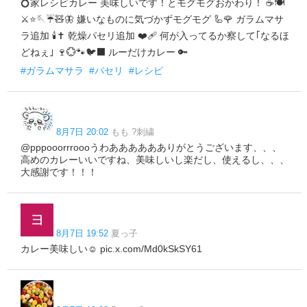
💍家レシピカレー 美味しいです！とモグモグおかわり！ ☕🍽️
⚔️⭐🪡☔🧸🦋 嫌いなものに気づかずモグモグ 🦾🌹 ガラムマサ
ラ追加 🕯️✝️ 乾燥パセリ追加 ❤️‍🩹 何が入ってるか察して｢なるほ
どねぇ｣ 🍷💮🐾🐦‍⬛ ルーだけカレー 🔑
#ガラムマサラ
#パセリ
#レシピ
8月7日 20:02
もも ?刺繍
@pppooorrroooうわあああああありがとうございます、、、
高めのカレーいいですね、美味しいし楽だし、使えるし、、、
大感謝です！！！
8月7日 19:52
夏っ子
カレー美味しい☺️ pic.x.com/Md0kSkSY61