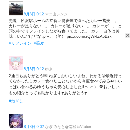
8月8日 0:12
マニ山シンジ
先週、所沢駅ホームの立食い蕎麦屋で食べたカレー蕎麦…。
カレーが足りない…。 カレーが足りない…。 カレーが…。 と
頭の中でリフレインしながら食べてました。 カレー自体は美
味しいんだけどなぁ〜。（笑） pic.x.com/zQWRZApBzk
#リフレイン
#蕎麦
8月8日 0:12
ゆき
2通目もありがとう💌 ねぎしおいしいよね、わかる🤩最近行っ
てなかったしカレー食べたことないから今度食べてみる🍛✨️い
っぱい食べるみゆうちゃん安心しましたჱ̒ ᴖ⩊ᴖ ） 💖おいしい
もの紹介とっても助かります❣️ありがとう❣️
#ねぎし
8月8日 0:02
なぎ みなと@南極系Vtuber