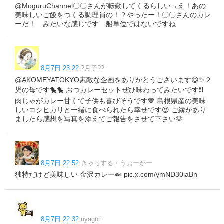
@MoguruChannel〇〇さんが転勤してくるらしい→え！あの
美味しいご飯をつくる調理員の！？やったー！〇〇さんのカレ
ーだ！ みたいな感じです 船単位ではないですね
8月7日 23:22
?月子??
@AKOMEYATOKYO素敵な企画をありがとうございます😆✨２
児の母です🐤🐤 おつカレーセットぜひ味わってみたいです❗️❗️
肉じゃがカレー甘くて子供も喜びそうです🤎 島根県産の美味
しいコシヒカリと一緒に食べられたら幸せです😍 ご縁があり
ましたら感想を写真を添えてご報告をさせて下さい🫶
8月7日 22:52
きゃっする・うぉーかー
独特だけど美味しい 金沢カレー🍛 pic.x.com/ymND30iaBn
8月7日 22:32
uyagoti