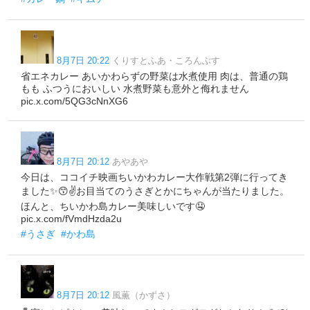
8月7日 20:22
くりすとふあ・ころんぶす
省エネカレー あいかわらずの野菜は水煮使用 肉は、普通の鶏
もも ふつうにおいしい 水煮野菜も意外と侮れません
pic.x.com/5QG3cNnXG6
8月7日 20:12
あやあや
今日は、ココイチ映画ちいかわカレー大作戦第2弾に行ってき
ました✨😙✌️お目当てのうさぎとかにちゃんが当たりました。
ほんと、ちいかわ島カレー美味しいです🤤
pic.x.com/fVmdHzda2u
#うさぎ
#かわ島
8月7日 20:12
風薫（かずさ）