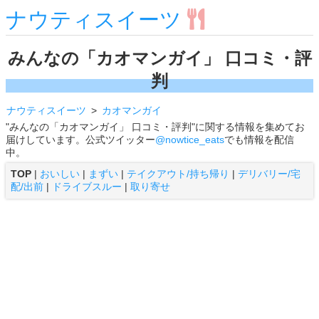
ナウティスイーツ
みんなの「カオマンガイ」 口コミ・評
判
ナウティスイーツ
カオマンガイ
"みんなの「カオマンガイ」 口コミ・評判"に関する情報を集めてお
届けしています。公式ツイッター
@nowtice_eats
でも情報を配信
中。
TOP
|
おいしい
|
まずい
|
テイクアウト/持ち帰り
|
デリバリー/宅
配/出前
|
ドライブスルー
|
取り寄せ