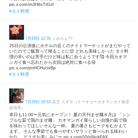
pic.x.com/m3H6xTtGzf
#タイ料理
7月29日 12:31
くみちん??
25日の公演後にホテルの近くのナイトマーケットがまだやって
いたのでご飯買って帰ることに😊 どれも美味しかった タイ料
理の辛いのは苦手だけど味は私に合うようです🥰 今回カオマ
ンガイ食べ忘れたから次回は絶対に食べる🤤
pic.x.com/jmHCHuUxBp
#タイ料理
7月29日 10:52
店主 スギタ（トーキョーカオマンガイ食堂
@浅草）
本日も11:00〜元気にオープン！ 夏の月刊まぜ麺８月は 「シン
プルな茹で鶏のまぜ麺」 カオマンガイ屋らしい自慢の茹で鶏
を味わってほしいそんな一杯。 夏の暑さもピークをむかえて
ます。 そんな季節でも食べやすいサラッと食べられる味わい
かな… どうぞお楽しみに〜 pic.x.com/VVv5kckFAX