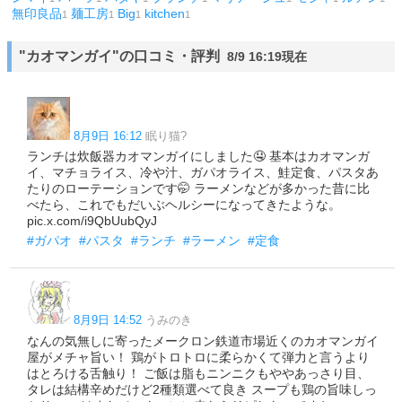
無印良品
麺工房
Big
kitchen
1
1
1
1
"カオマンガイ"の口コミ・評判
8/9 16:19現在
8月9日 16:12
眠り猫?
ランチは炊飯器カオマンガイにしました🤤 基本はカオマンガ
イ、マチョライス、冷や汁、ガパオライス、鮭定食、パスタあ
たりのローテーションです🤭 ラーメンなどが多かった昔に比
べたら、これでもだいぶヘルシーになってきたような。
pic.x.com/i9QbUubQyJ
#ガパオ
#パスタ
#ランチ
#ラーメン
#定食
8月9日 14:52
うみのき
なんの気無しに寄ったメークロン鉄道市場近くのカオマンガイ
屋がメチャ旨い！ 鶏がトロトロに柔らかくて弾力と言うより
はとろける舌触り！ ご飯は脂もニンニクもややあっさり目、
タレは結構辛めだけど2種類選べて良き スープも鶏の旨味しっ