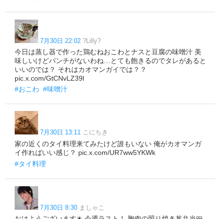
7月30日 22:02
?Lilly?
今日は蒸し器で作った鶏むねおこわとナスと豆腐の味噌汁 美
味しいけどパンチがないわね…とても飽きるのでタレがあると
いいのでは？ それはカオマンガイでは？？
pic.x.com/GtCNvLZ39l
#おこわ
#味噌汁
7月30日 13:11
こにちき
家の近くのタイ料理来てみたけど誰もいない 俺がカオマンガ
イ作ればいい感じ？ pic.x.com/UR7ww5YKWk
#タイ料理
7月30日 8:30
ましゃこ
おはようございます☀ 今週ラスト！ 胸肉の照り焼き丼弁当🍱