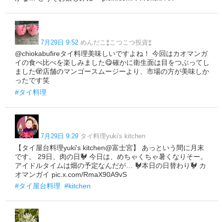
7月29日 9:52
めんだこ⁑こつこつ投資⁑
@chiokabufireタイ料理美味しいですよね！ 今回はカオマンガ
イの食べ比べを楽しみました😋確かに衛生面は目をつぶってし
ました🫣店舗のマンゴースムージーより、市場の方が美味しか
ったです笑
#タイ料理
7月29日 9:29
タイ料理yuki's kitchen
【タイ屋台料理yuki's kitchen@富士宮】 あっという間に月末
です。 29日、肉の日🐓 今日は、めちゃくちゃ暑くなりそー。
アイドルタイムは畑の予定なんだが… 🐓本日の日替わり🐓 カ
オマンガイ pic.x.com/RmaX90A9vS
#タイ屋台料理
#kitchen