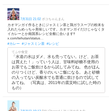
7月31日 21:02
ポコちゃんまん
カオマンガイ作るときにジャスミン茶と鶏ガラスープの粉末を
入れたらめっちゃ美味しいです。カオマンガイだけじゃなくタ
イカレーとか南国系レシピ全般に合います‼️
x.com/tehutan/status…
#カレー
#ジャスミン茶
#レシピ
てふや食堂
「水道の水はダメ、水も売ってない。けど、お茶
は買えた！」っていう人は、甘味料砂糖不使用の
お茶でもご飯炊けるから試してみてね。 色がほん
のりつくけど、香りのいいご飯になる。 あと砂糖
の入ってない炭酸水でも普通に炊けるので試して
みてね。 （写真は、2011年の震災時に試した時の
もの）