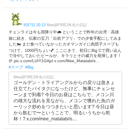
8月7日 20:13
Mee@FIRE2年生の日記
チェンライは今も雨降り中🌧️ ということで昨年の台湾・高雄
旅に続き、伝家の宝刀「出前アプリ」での夕食手配にしてみま
した🏍️ まだ食べていなかったカオマンガイに肉団子スープも
つけて、1000円ちょい💕 ここにきて、初日にBig Cで買い込ん
で冷やしておいたビールが、キラリとその威力を発揮します！
🍺 pic.x.com/LUIY1GAjzl x.com/Mee_Matatabi/s…
#スープ
#Big
Mee@FIRE2年生の日記
ゴールデン・トライアングルからの戻りは急きょ
仕立てたバイタクになったけど、無事にチェンセ
ーンまで到着? 今日のお昼はこちらで、メコン川
の雄大な流れを見ながら、メコンで獲れた魚のガ
ーリック炒めをつつきたいと思います? 今日は昼
から飲むで〜ということで、明るいうちから乾
杯！? x.com/mee_matatabi/s…