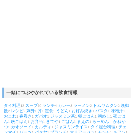
一緒につぶやかれている飲食情報
タイ料理
スープ
ランチ
カレー
ラーメン
トムヤムクン
晩御
12
10
4
3
2
2
飯
レシピ
刺身
丼
定食
うどん
お好み焼き
パスタ
味噌汁
2
2
1
1
1
1
1
1
1
おこわ
春巻き
ガパオ
ジャスミン茶
朝ごはん
朝めし
夜ごは
1
1
1
1
1
1
ん
晩ごはん
お弁当
きてや
ごはん
まえの
らーめん かねか
1
1
1
1
1
1
つ
カオソーイ
カルディ
ジャスミンライス
タイ屋台料理
チェ
1
1
1
1
1
ンマイ
バーツ
パタヤ
ブランチ
マリアージュ
モジャ
ルアン
1
1
1
1
1
1
1