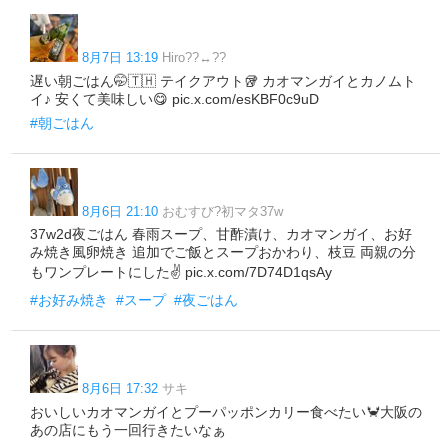
8月7日 13:19
Hiro??↔️??
遅い朝ごはん🤭🇹🇭 テイクアウト🥡 カオマンガイとカノムト
イ♪ 安くて美味しい😋 pic.x.com/esKBF0c9uD
#朝ごはん
8月6日 21:10
おむすび?初マタ37w
37w2d夜ごはん 春雨スープ、甘酢漬け、カオマンガイ、お好
み焼き風卵焼き 追加でご飯とスープおかわり、枝豆 両親の分
もワンプレートにした✌️ pic.x.com/7D74D1qsAy
#お好み焼き
#スープ
#夜ごはん
8月6日 17:32
サキ
おいしいカオマンガイとプーパッポンカリー食べたい🦀大阪の
あの店にもう一回行きたいなぁ