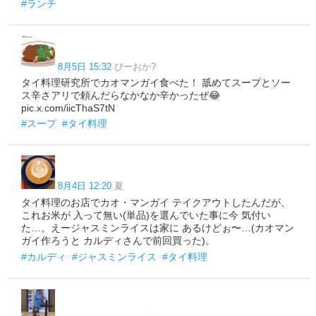
#ランチ
8月5日 15:32
ぴーおか?
タイ料理研究所でカオマンガイ食べた！ 舐めてスープとソー
ス辛さアリで頼んだらなかなか辛かったぜ😂
pic.x.com/iicThaS7tN
#スープ
#タイ料理
8月4日 12:20
夏
タイ料理のお店でカオ・マンガイ テイクアウトしたんだが、
これお米が 入って無い(単品)を選んでいた事に今 気付い
た…。えージャスミンライスは家に あるけどぉ〜…(カオマン
ガイ作ろうと カルディさんで前回買った)。
#カルディ
#ジャスミンライス
#タイ料理