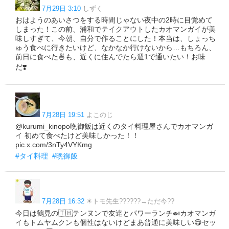
7月29日 3:10
しずく
おはようのあいさつをする時間じゃない夜中の2時に目覚めて
しまった！この前、浦和でテイクアウトしたカオマンガイが美
味しすぎて、今朝、自分で作ることにした！本当は、しょっち
ゅう食べに行きたいけど、なかなか行けないから…もちろん、
前日に食べた🍜も、近くに住んでたら週1で通いたい！お味
だ❣️
7月28日 19:51
よこのじ
@kurumi_kinopo晩御飯は近くのタイ料理屋さんでカオマンガ
イ 初めて食べたけど美味しかった！！
pic.x.com/3nTy4VYKmg
#タイ料理
#晩御飯
7月28日 16:32
☀トモ先生??????→ただ今??
今日は鶴見の🇹🇭テンヌンで友達とパワーランチ🍛カオマンガ
イもトムヤムクンも個性はないけどまあ普通に美味しい😋セッ