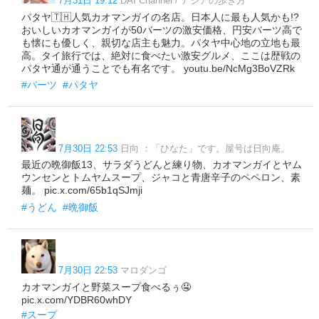
7月31日 19:12
DAI Channel / アジアの歩き方
パタヤ🇹🇭人気カオマンガイの名店。日本人に最も人気かも!?
おいしいカオマンガイが50バーツの激安価格、円安バーツ高で
も懐にも優しく、親切な店主も魅力。パタヤ中心地の立地も最
高。タイ旅行では、絶対に食べたい激安グルメ、ここは歴戦の
パタヤ通が通うことでも有名です。 youtu.be/NcMg3BoVZRk
#バーツ
#パタヤ
7月30日 22:53
日向 ：「ひなた」です。屋号は日向庵。
最近の晩御飯13、サラダうどんと練り物、カオマンガイとヤム
ウンセンとトムヤムスープ、ジャコと青唐辛子のペペロン、素
麺。 pic.x.com/65b1qSJmji
#うどん
#晩御飯
7月30日 22:53
マロダンゴ
カオマンガイと野菜スープ食べるぅ🤤
pic.x.com/YDBR60whDY
#スープ