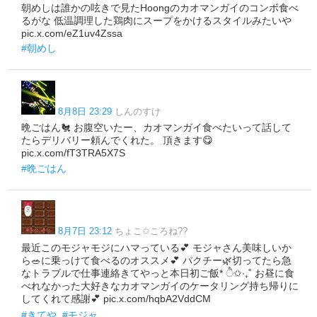
朝めしは誰かの呟きで見たHoongのカオマンガイのコンボ食べ
るがな 低温調理した鶏肉にスープをかけるスタイルみたいや
pic.x.com/eZ1uv4Zssa
#朝めし
8月8日 23:29
しんのすけ
晩ごはん🐔 お腹空いたー、カオマンガイ食べたいって話して
たらデリバリー頼んでくれた。 頂きます😋
pic.x.com/fT3TRA5X7S
#晩ごはん
8月7日 23:12
ちょこ✩ころね??
最近このモジャモジにハマっている💕 モジャさん美味しいか
ら🥗に乗っけて食べるのオススメ💕 パクチー🌿切ってたら急
なトラブルで仕事連絡きてやっと本日初ご飯* ੈ✩‧₊˚ お昼に食
べれなかった大好きなカオマンガイのケータリング持ち帰りに
してくれて感謝💕 pic.x.com/hqbA2VddCM
#きてや
#モジャ