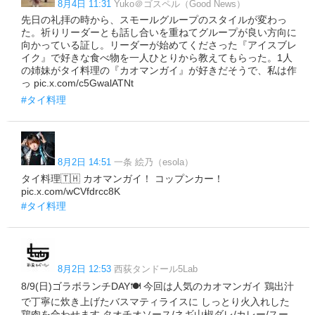
8月4日 11:31
Yuko＠ゴスペル（Good News）
先日の礼拝の時から、スモールグループのスタイルが変わっ
た。祈りリーダーとも話し合いを重ねてグループが良い方向に
向かっている証し。リーダーが始めてくださった『アイスブレ
イク』で好きな食べ物を一人ひとりから教えてもらった。1人
の姉妹がタイ料理の『カオマンガイ』が好きだそうで、私は作
っ pic.x.com/c5GwalATNt
#タイ料理
8月2日 14:51
一条 絵乃（esola）
タイ料理🇹🇭 カオマンガイ！ コップンカー！
pic.x.com/wCVfdrcc8K
#タイ料理
8月2日 12:53
西荻タンドール5Lab
8/9(日)ゴラボランチDAY🍽️ 今回は人気のカオマンガイ 鶏出汁
で丁寧に炊き上げたバスマティライスに しっとり火入れした
鶏肉を合わせます タオチオソース/ネギ山椒ダレ/カレー/スー