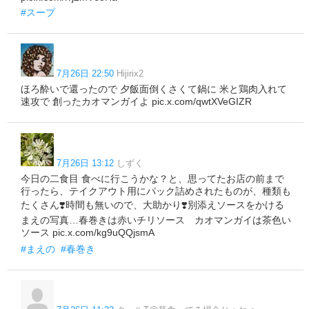
#スープ
7月26日 22:50
Hijirix2
ほろ酔いで還ったので 夕飯面倒くさくて鍋に 米と鶏肉入れて
速攻で 創ったカオマンガイよ pic.x.com/qwtXVeGIZR
7月26日 13:12
しずく
今日の二食目 食べに行こうかな？と、思ってたお店の前まで
行ったら、テイクアウト用にパック詰めされたものが、種類も
たくさん❣️時間も無いので、大助かり❣️別添えソースをかける
まえの写真…春巻きは赤いチリソース カオマンガイは茶色い
ソース pic.x.com/kg9uQQjsmA
#まえの
#春巻き