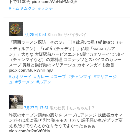
トで1100円 pic.x.com/WoHaPMsGjE
#トムヤムクン
#ランチ
7月28日 0:51
Khun Sir サバイサバイ
『関西ラーメン探訪 その３』 🇹🇭政府5つ星 เจดีย์หลวง（チ
ェディルアン） 「เจดีย์（チェディ）」仏塔「หลวง（ルア
ン）」大きな 大阪駅前ハービスエント5階 “カオソーイ“ 北タイ
（チェンマイなど）の麺料理 ココナッツとスパイスのカレー
スープ 黄麺と揚げ麺のマリアージュ カオマンガイも激旨
pic.x.com/MuRWhlHnjU
#カオソーイ
#カレー
#スープ
#チェンマイ
#マリアージ
ュ
#ラーメン
#ルアン
7月27日 17:51
暇な社長【モンちゃん】?
昨夜のオーブン鶏肉の残りを スープにアレンジ 炊飯器カオマ
ンガイは米に混ぜ 別で鶏モモカリカリ 調子悪い車がプラグ変
えるだけでなんとかなりそうでよかったぁぁぁ
pic.x.com/rrj2mV60Ha