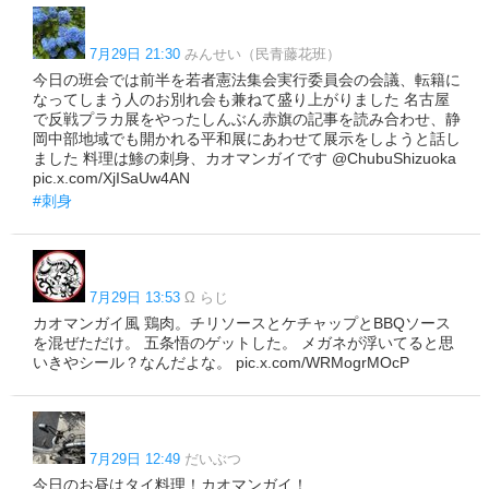
7月29日 21:30
みんせい（民青藤花班）
今日の班会では前半を若者憲法集会実行委員会の会議、転籍に
なってしまう人のお別れ会も兼ねて盛り上がりました 名古屋
で反戦プラカ展をやったしんぶん赤旗の記事を読み合わせ、静
岡中部地域でも開かれる平和展にあわせて展示をしようと話し
ました 料理は鯵の刺身、カオマンガイです @ChubuShizuoka
pic.x.com/XjISaUw4AN
#刺身
7月29日 13:53
Ω らじ
カオマンガイ風 鶏肉。チリソースとケチャップとBBQソース
を混ぜただけ。 五条悟のゲットした。 メガネが浮いてると思
いきやシール？なんだよな。 pic.x.com/WRMogrMOcP
7月29日 12:49
だいぶつ
今日のお昼はタイ料理！カオマンガイ！