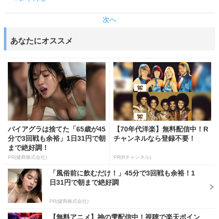
次へ
あなたにオススメ
バイアグラは捨てた「65歳が45
【70年代洋楽】無料配信中！R
分で3回戦も余裕」1日31円で朝
チャンネルなら登録不要！
まで絶好調！
PR(健商株式会社)
PR(Rチャンネル)
「風俗前に飲むだけ！」45分で3回戦も余裕！1
日31円で朝まで絶好調
PR(健商株式会社)
【無料アニメ】神の雫配信中！視聴で楽天ポイン