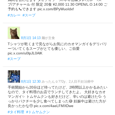
プ/アチャール 付 限定 20食 ¥2,000 11:30 OPEN/L.O.14:00 ご
予約も📞できます pic.x.com/BPyWuoIdxf
#カレー
#スープ
8月1日 14:13
麺が主食
Tシャツが乾くまで見ながらお気にのカオマンガイをデリバリ
ーついてくるスープがとても優しい、ご自愛
pic.x.com/u0lpJL0AlK
#スープ
8月1日 12:30
みったん☺︎??2y、2人目不妊治療中
手術開始から20分ほど待ってたけど、2時間以上かかるみたい
なので、タイ料理のお店でランチしてきたよ。 大好きなカオ
マンガイ✨ トムヤムクンも好きだけど、辛いのは避けた💦 う
っかりパクチーを少し食べてしまった😅 妊娠中は避けた方が
良かったかな🥺 pic.x.com/4aeLFMXDwe
#タイ料理
#トムヤムクン