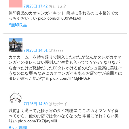
7月25日 17:42
おとうふ?
無印良品のカオマンガイキット 簡単に作れるのに本格的でめ
っちゃおいしい pic.x.com/dT639W4zA9
#無印良品
7月25日 14:51
Cha????
カオカームーを持ち帰りで購入したのだがなんかタレがカオマ
ンガイのタレっぽい🤣刻んだ生姜も入ってて？?ってなりなが
ら食べたけど微妙だった😮‍💨タレかける前のビジュ最高に美味そ
うなのにな😹ちなみにカオマンガイもあるお店ですが前回とは
タレが違った気がする pic.x.com/H4MjNP0sFI
7月25日 14:50
はたボーイ
以前よく通ってた幡ヶ谷のタイ料理屋 ここのカオマンガイ食
べてから、他のお店では食べなくなった 本当にそれくらい美
味い pic.x.com/TXZfjayM0l
#タイ料理