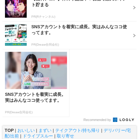
ト貯まる
PR(Rチャンネル)
SNSアカウントを着実に成長。実はみんなココ使
ってます。
PR(Dreaw合同会社)
SNSアカウントを着実に成長。
実はみんなココ使ってます。
PR(Dreaw合同会社)
Recommended by
TOP
|
おいしい
|
まずい
|
テイクアウト/持ち帰り
|
デリバリー/宅
配/出前
|
ドライブスルー
|
取り寄せ