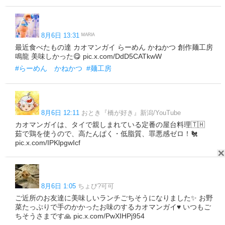
8月6日 13:31
ᴹᴬᴿᴵᴬ
最近食べたもの達 カオマンガイ らーめん かねかつ 創作麺工房
鳴龍 美味しかった😋 pic.x.com/DdD5CATkwW
#らーめん かねかつ
#麺工房
8月6日 12:11
おとき『橋が好き』新潟/YouTube
カオマンガイは、タイで親しまれている定番の屋台料理🇹🇭
茹で鶏を使うので、高たんぱく・低脂質、罪悪感ゼロ！🐔
pic.x.com/IPKlpgwIcf
8月6日 1:05
ちょび?可可
ご近所のお友達に美味しいランチごちそうになりました✨ お野
菜たっぷりで手のかかったお味のするカオマンガイ♥️ いつもご
ちそうさまです🙏 pic.x.com/PwXIHPj954