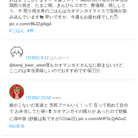
鶏照り焼き、たまご焼、きんぴらゴボウ、酢蓮根、焼ししと
う、🍅 照り焼き丼のごはんはカオマンガイライスで旨味が染
み込んでいます🐔 早いですが、今週もお疲れ様でした🖐️
pic.x.com/rBkJZgAig4
#ごはん
#丼
7月30日 0:12
はたボーイ
@kenji_beer_wine僕もカオマンガイそんなに頼まないけど、
ここのは本当美味しいのでおすすめです🤤🇹🇭
7月29日 23:50
maru
娘がこないだ友達と 市民プールいく！って 言って初めて自分
で お弁当してた🤩✨❣️ カオマンガイの残りが あったので炒飯
に🤤🫶🏼 (炒飯は私ですが🙇🏻‍♀️🙏🏻) pic.x.com/AHF5LQAGuC
#お弁当