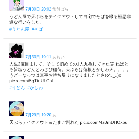
7月30日 20:02
常盤ぱら
うどん屋で天ぷらをテイクアウトして自宅でそばを啜る極悪非
道な行いをした。
#うどん屋
#そば
7月30日 19:11
あおい
人生2度目まして、そして初めての1人丸亀してきた🤣 ねばと
ろ旨塩うどんとわさび稲荷。天ぷらは蓮根とかしわ天。。。。
うどーなっつは無事お持ち帰りになりましたとさ(o*｡_｡)o
pic.x.com/5gTtuULGsl
#うどん
#かしわ
7月29日 19:20
あ
天ぷらテイクアウト＆たまご割れた pic.x.com/4z0mDHOxbu