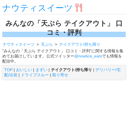
ナウティスイーツ
みんなの「天ぷら テイクアウト」 口
コミ・評判
ナウティスイーツ
天ぷら
テイクアウト/持ち帰り
"みんなの「天ぷら テイクアウト」 口コミ・評判"に関する情報を集
めてお届けしています。公式ツイッター
@nowtice_eats
でも情報を
配信中。
TOP
|
おいしい
|
まずい
|
テイクアウト/持ち帰り
|
デリバリー/宅
配/出前
|
ドライブスルー
|
取り寄せ