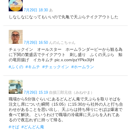
7月29日 18:30
あ
しなしなになってもいいので丸亀で天ぷらテイクアウトした
7月29日 16:50
んのんこちゃん
チェックイン オールスター ホームランダービーから観る為
に下関の繁盛店でテイクアウト 刺し盛り ふくの天ぷら 鯨
の竜田揚げ イカキムチ pic.x.com/pzYPkx3IjH
#ふくの
#キムチ
#チェックイン
#ホームラン
7月29日 15:19
自損三郎元信（みねやま）
職場から5分強ぐらいにあるどんどん庵で天ぷらを取りそばを
注文し席についた瞬間（15:05）に15:30から社外の人と打ち合
わせがあることを思い出し、天ぷらは持ち帰りにそばは爆速で
食べて解決。 というわけで職場の冷蔵庫に天ぷらを入れてあ
るので夜忘れずに持って帰る。
#そば
#どんどん庵