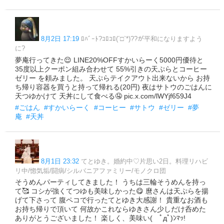
8月2日 17:19
ﾛﾊﾞｰﾄ‎?ｺﾛｺﾛ(´□`*)??が平和になりますよう
に?
夢庵行ってきた😌 LINE20%OFFすかいらーく5000円優待と
35度以上クーポン組み合わせて 55%引きの天ぷらとコーヒー
ゼリー を頼みました。 天ぷらテイクアウト出来ないから お持
ち帰り容器を買うと持って帰れる(20円) 夜はサトウのごはんに
天つゆかけて 天丼にして食べる🤤 pic.x.com/lWYjf659J4
#ごはん
#すかいらーく
#コーヒー
#サトウ
#ゼリー
#夢
庵
#天丼
8月1日 23:32
てとゆき。婚約中♡片思い2日。料理リハビ
リ中/惚気垢/闘病/シルバニアファミリー/モノクロ団
そうめんパーティしてきました！ うちは三輪そうめんを持っ
て🥰 コシが強くてつゆも美味しかった😋 麿さんは天ぷらを揚
げて下さって 腹ペコで行ったてとゆき大感謝！ 貴重なお酒も
お持ち帰りで頂いて 何故かこれならゆきさん少しだけ呑めた
ありがとうございました！ 楽しく、美味い( ﾟдﾟ)ﾝﾏｯ!