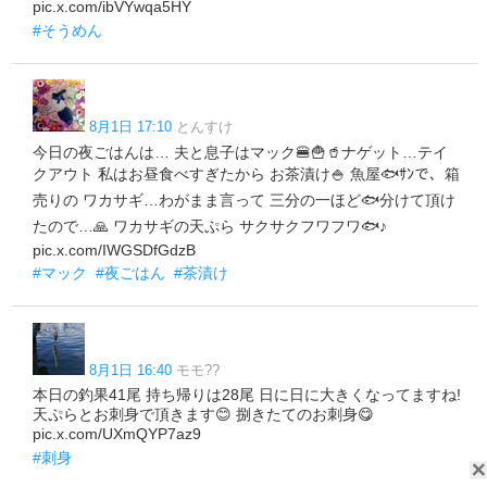
pic.x.com/ibVYwqa5HY
#そうめん
8月1日 17:10
とんすけ
今日の夜ごはんは… 夫と息子はマック🍔🍟🥤ナゲット…テイ
クアウト 私はお昼食べすぎたから お茶漬け🍚 魚屋🐟ｻﾝで、箱
売りの ワカサギ…わがまま言って 三分の一ほど🐟分けて頂け
たので…🙏 ワカサギの天ぷら サクサクフワフワ🐟♪
pic.x.com/IWGSDfGdzB
#マック
#夜ごはん
#茶漬け
8月1日 16:40
モモ??
本日の釣果41尾 持ち帰りは28尾 日に日に大きくなってますね!
天ぷらとお刺身で頂きます😊 捌きたてのお刺身😋
pic.x.com/UXmQYP7az9
#刺身