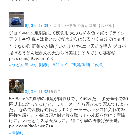
8月3日 17:09
ヒロリン〜常磐の青い彗星【スバル】
ジョイ本の丸亀製麺にて夜食用 天ぷら🍤を色々買ってテイク
アウト🚙💨 夏☀️は暑いので🥵天ぷらはなるべく自分では揚げ
たくない😉 野菜かき揚げ.いとより🐟.エビ天🍤を購入 プロが
揚げるうどん屋さんの天ぷらは美味しそうでした🤤🤤🤤
pic.x.com/jBOVsrmb1K
#うどん屋
#かき揚げ
#ジョイ
#丸亀製麺
#夜食
8月3日 11:32
ROXY
5〜8cm位の真鯛の稚魚が餌取りでよく釣れた。 多分全部で30
匹以上は釣ってるけど、リリースしたら浮かんで死んでしまっ
た。 なので以後は釣れたらすぐクーラーボックスに入れて25
匹持ち帰り。 小鯛は頭と鱗と腹を取って小麦粉を付けて唐揚
げに。 ハゼとキスは天ぷらに。 特に小鯛の唐揚げが美味。
pic.x.com/dtoNcvmZae
#唐揚げ