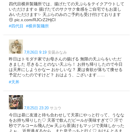
四代目横井製麺所では、揚げたての天ぷらをテイクアウトして
いただけます☺️ 揚げたてのサクサク食感をご自宅でもお楽し
みいただけます✨ 天ぷらのみのご予約も受け付けております
😚 pic.x.com/RJCrZ2HjCI
#四代目
#横井製麺所
7月26日 9:19
安曇みなみ
昨日はトモダチ家でお母さんの揚げる 無限の天ぷらをいただ
きました 尽きることのない天ぷら！ お持ち帰りしたので今日
は天丼にしようかなー おかしいな？ 夏は食欲が落ちて痩せる
予定だったのですけど？ おはよう、ございます……
#天丼
7月25日 23:20
サユウ
今日は昼に友達と待ち合わせして天茶にやっと行って、うなな
をお持ち帰りした♡ 天茶で飲んだビールが美味すぎて♡ 汗で
秒でアルコール飛んだw 天ぷら茶漬けもマッジで美味しかった
よぉ。 近所過ぎるから、また息子っちと行く♡ おけんとさま