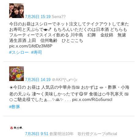
7月26日 15:19
Serra??
今日のお昼はスシローでネット注文してテイクアウトして来た
お寿司と天ぷらで🍣🍤 もちろんいただくのは日本酒 どちらも
フルーティーでスイスイ飲める 川中島 幻舞 金紋錦 無濾
過生原酒 上田 信州亀齢 ひとごこち
pic.x.com/1ifdDz3M8P
#スシロー
#寿司
7月26日 14:19
＠AKI*(❛ڡ❛∩)♪
☀️今日の お昼は 人気店の中華弁当🍱 おかずは 🥗・酢豚・小海
老の天ぷら 凄〜く美味しかったです😋💯 食後は🍊牛乳寒天 🍱
🍊ご馳走様でしたぁ…✨️🙏✨️ . . . pic.x.com/Ri1o5urscl
#酢豚
7月26日 9:51
創業明治10年 歌行燈グループofficial