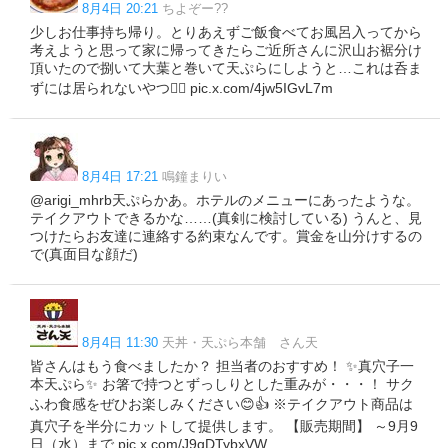
8月4日 20:21
ちよぞー??
少しお仕事持ち帰り。とりあえずご飯食べてお風呂入ってから
考えようと思って家に帰ってきたらご近所さんに沢山お裾分け
頂いたので捌いて大葉と巻いて天ぷらにしようと…これは呑ま
ずには居られないやつ🤦‍♂️ pic.x.com/4jw5IGvL7m
8月4日 17:21
鳴鐘まりい
@arigi_mhrb天ぷらかあ。ホテルのメニューにあったような。
テイクアウトできるかな……(真剣に検討している) うんと、見
つけたらお友達に連絡する約束なんです。賞金を山分けするの
で(真面目な顔だ)
8月4日 11:30
天丼・天ぷら本舗 さん天
皆さんはもう食べましたか？ 担当者のおすすめ！ ✨真穴子一
本天ぷら✨ お箸で持つとずっしりとした重みが・・・！ サク
ふわ食感をぜひお楽しみください😊👍 ※テイクアウト商品は
真穴子を半分にカットして提供します。 【販売期間】 ～9月9
日（水）まで pic.x.com/J9qDTybxVW