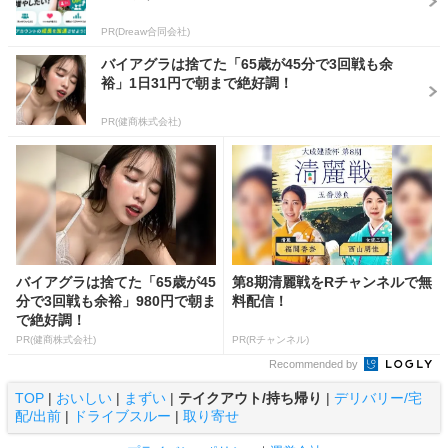
PR(Dreaw合同会社)
バイアグラは捨てた「65歳が45分で3回戦も余
裕」1日31円で朝まで絶好調！
PR(健商株式会社)
バイアグラは捨てた「65歳が45
第8期清麗戦をRチャンネルで無
分で3回戦も余裕」980円で朝ま
料配信！
で絶好調！
PR(健商株式会社)
PR(Rチャンネル)
Recommended by
TOP
|
おいしい
|
まずい
|
テイクアウト/持ち帰り
|
デリバリー/宅
配/出前
|
ドライブスルー
|
取り寄せ