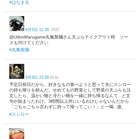
#はなまる
8月5日 11:30
JX87
@UdonMarugame丸亀製麺さん天ぷらテイクアウト時 ソー
スも付けてください
#丸亀製麺
8月4日 23:00
Bi-bi
予定日前日だから、好きなもの食べようと思って夫にスシロー
の持ち帰りを頼んだ。せめてもの野菜として野菜の天ぷらも注
文したら、温かい物と冷たい物を一緒に持ち帰るなんて...と文
句が始まったわけ。3時間以上外にいるわけじゃないんだから
「ごちゃごちゃ言わずに持って帰ってこい！」と一喝...疲。
#スシロー