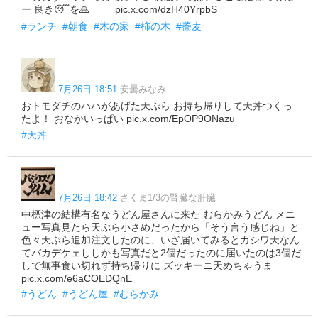
ー 良き😴を🙏 pic.x.com/dzH40YrpbS
#ランチ
#朝食
#木の家
#柿の木
#蕎麦
7月26日 18:51
安曇みなみ
おトモダチのハハがあげた天ぷら お持ち帰りして天丼つくっ
たよ！ おなかいっぱい pic.x.com/EpOP9ONazu
#天丼
7月26日 18:42
さくま1/3の腎臓な肝臓
中標津の結構有名なうどん屋さんに来た むらかみうどん メニ
ュー写真見たら天ぷら小さめだったから「そう言う感じね」と
色々天ぷら追加注文したのに、いざ届いてみるとカシワ天なん
てバカデケェししかも写真だと2個だったのに届いたのは3個だ
しで無事食い切れず持ち帰りに ズッキーニ天めちゃうま
pic.x.com/e6aCOEDQnE
#うどん
#うどん屋
#むらかみ