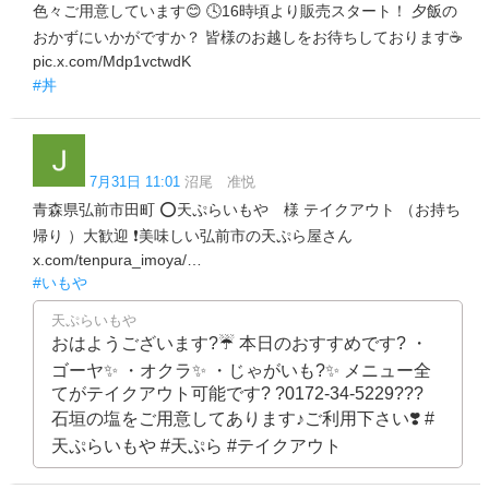
色々ご用意しています😊 🕓16時頃より販売スタート！ 夕飯の
おかずにいかがですか？ 皆様のお越しをお待ちしております☕
pic.x.com/Mdp1vctwdK
#丼
7月31日 11:01
沼尾 准悦
青森県弘前市田町 ⭕天ぷらいもや 様 テイクアウト （お持ち
帰り ）大歓迎 ❗美味しい弘前市の天ぷら屋さん
x.com/tenpura_imoya/…
#いもや
天ぷらいもや
おはようございます?️☔️ 本日のおすすめです? ・
ゴーヤ✨ ・オクラ✨ ・じゃがいも?✨ メニュー全
てがテイクアウト可能です? ?0172-34-5229???
石垣の塩をご用意してあります♪ご利用下さい❣️ #
天ぷらいもや #天ぷら #テイクアウト