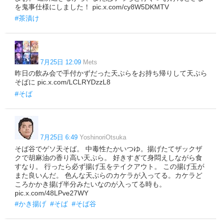
を鬼事仕様にしました！ pic.x.com/cy8W5DKMTV
#茶漬け
7月25日 12:09
Mets
昨日の飲み会で手付かずだった天ぷらをお持ち帰りして天ぷら
そばに pic.x.com/LCLRYDzzL8
#そば
7月25日 6:49
YoshinoriOtsuka
そば谷でゲソ天そば。 中毒性たかいつゆ。揚げたてザックザ
クで胡麻油の香り高い天ぷら。 好きすぎて身悶えしながら食
すなり。 行ったら必ず揚げ玉をテイクアウト。 この揚げ玉が
また良いんだ。 色んな天ぷらのカケラが入ってる。カケラど
ころかかき揚げ半分みたいなのが入ってる時も。
pic.x.com/48LPve27WY
#かき揚げ
#そば
#そば谷