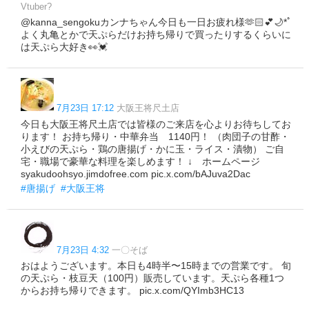
Vtuber?
@kanna_sengokuカンナちゃん今日も一日お疲れ様🫶🏻︎💕︎︎🌙*ﾟ
よく丸亀とかで天ぷらだけお持ち帰りで買ったりするくらいに
は天ぷら大好き👀💓
7月23日 17:12
大阪王将尺土店
今日も大阪王将尺土店では皆様のご来店を心よりお待ちしてお
ります！ お持ち帰り・中華弁当 1140円！ （肉団子の甘酢・
小えびの天ぷら・鶏の唐揚げ・かに玉・ライス・漬物） ご自
宅・職場で豪華な料理を楽しめます！ ↓ ホームページ
syakudoohsyo.jimdofree.com pic.x.com/bAJuva2Dac
#唐揚げ
#大阪王将
7月23日 4:32
一〇そば
おはようございます。本日も4時半〜15時までの営業です。 旬
の天ぷら・枝豆天（100円）販売しています。天ぷら各種1つ
からお持ち帰りできます。 pic.x.com/QYImb3HC13