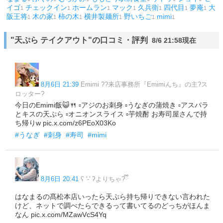
イゴ
チェックイン
ホームラン
マック
久兵衛
四代目
夢庵
大
1
1
1
1
1
1
1
阪王将
木の家
柿の木
横井製麺所
野いちご
mimi
1
1
1
1
1
1
"天ぷら テイクアウト"の口コミ・評判
8/6 21:58現在
8月6日 21:39
Emimi ??来店事務所『Emimiんち』の主?ス
ロッター?
今日のEmimi飯😺🍴 ▫️アジのお刺身 ▫️うなぎの蒲焼き ▫️アスパラ
とキスの天ぷら ▫️オニオンスライス ▫️芋焼酎 お寿司屋さんで持
ち帰りw pic.x.com/z6PEoX03Ko
#うなぎ
#刺身
#寿司
#mimi
8月6日 20:41
ʕ '-' ʔよりちゃ?ྀི
はなまるの髙松本店いったら天ぷら持ち帰りできない言われた
けど、ネットで調べたらできるって書いてるのどっちがほんま
なん pic.x.com/MZawVcS4Yq