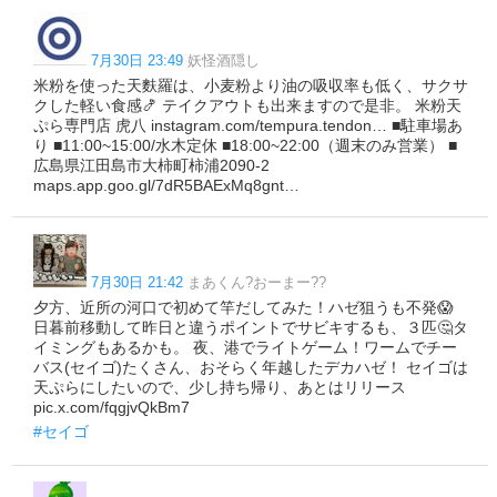
7月30日 23:49
妖怪酒隠し
米粉を使った天麩羅は、小麦粉より油の吸収率も低く、サクサ
クした軽い食感🍤 テイクアウトも出来ますので是非。 米粉天
ぷら専門店 虎八 instagram.com/tempura.tendon… ■駐車場あ
り ■11:00~15:00/水木定休 ■18:00~22:00（週末のみ営業） ■
広島県江田島市大柿町柿浦2090-2
maps.app.goo.gl/7dR5BAExMq8gnt…
7月30日 21:42
まあくん?おーまー??
夕方、近所の河口で初めて竿だしてみた！ハゼ狙うも不発😱
日暮前移動して昨日と違うポイントでサビキするも、３匹🤔タ
イミングもあるかも。 夜、港でライトゲーム！ワームでチー
バス(セイゴ)たくさん、おそらく年越したデカハゼ！ セイゴは
天ぷらにしたいので、少し持ち帰り、あとはリリース
pic.x.com/fqgjvQkBm7
#セイゴ