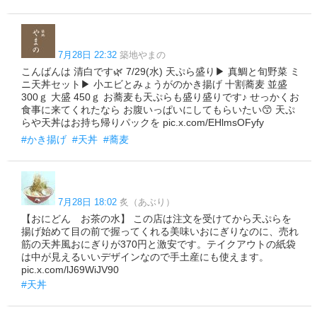
7月28日 22:32
築地やまの
こんばんは 清白です🌿 7/29(水) 天ぷら盛り▶ 真鯛と旬野菜 ミ
ニ天丼セット▶ 小エビとみょうがのかき揚げ 十割蕎麦 並盛
300ｇ 大盛 450ｇ お蕎麦も天ぷらも盛り盛りです♪ せっかくお
食事に来てくれたなら お腹いっぱいにしてもらいたい😙 天ぷ
らや天丼はお持ち帰りパックを pic.x.com/EHlmsOFyfy
#かき揚げ
#天丼
#蕎麦
7月28日 18:02
炙（あぶり）
【おにどん お茶の水】 この店は注文を受けてから天ぷらを
揚げ始めて目の前で握ってくれる美味いおにぎりなのに、売れ
筋の天丼風おにぎりが370円と激安です。テイクアウトの紙袋
は中が見えるいいデザインなので手土産にも使えます。
pic.x.com/lJ69WiJV90
#天丼