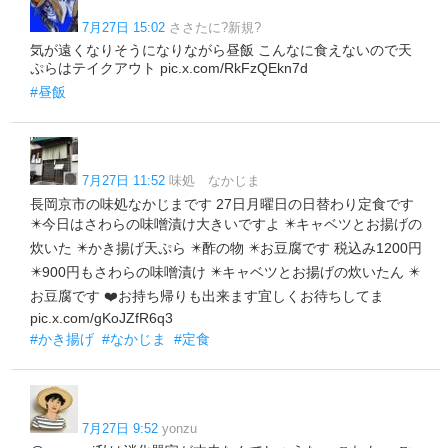
7月27日 15:02
ささたに?新規?
気が遠くなりそうになりながら昼飯 こんなに食えないので天
ぷらはテイクアウト pic.x.com/RkFzQEkn7d
#昼飯
7月27日 11:52
味処 なかじま
長岡京市の味処なかじまです 27日月曜日の日替わり定食です
✴️今日はさわらの味噌漬け大きいですよ ✴️キャベツとお揚げの
炊いた ✴️かき揚げ天ぷら ✴️酢の物 ✴️お豆腐です 税込み1200円
✴️900円もさわらの味噌漬け ✴️キャベツとお揚げの炊いたん ✴️
お豆腐です ❤️お持ち帰りも出来ます宜しくお待ちしてま
pic.x.com/gKoJZfR6q3
#かき揚げ
#なかじま
#定食
7月27日 9:52
yonzu