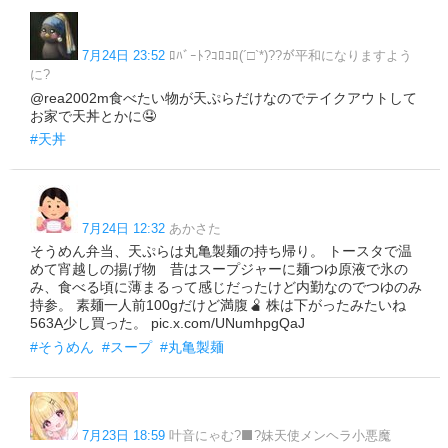
7月24日 23:52
ﾛﾊﾞｰﾄ‎?ｺﾛｺﾛ(´□`*)??が平和になりますよう
に?
@rea2002m食べたい物が天ぷらだけなのでテイクアウトして
お家で天丼とかに🤤
#天丼
7月24日 12:32
あかさた
そうめん弁当、天ぷらは丸亀製麺の持ち帰り。 トースタで温
めて宵越しの揚げ物 昔はスープジャーに麺つゆ原液で氷の
み、食べる頃に薄まるって感じだったけど内勤なのでつゆのみ
持参。 素麺一人前100gだけど満腹🫄 株は下がったみたいね
563A少し買った。 pic.x.com/UNumhpgQaJ
#そうめん
#スープ
#丸亀製麺
7月23日 18:59
叶音にゃむ?‍⬛?妹天使メンヘラ小悪魔