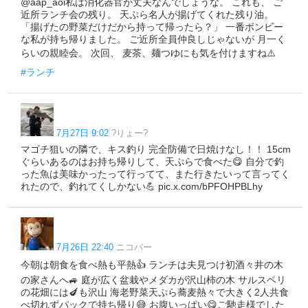
@aap_aoi私は消化器官が丈夫なんでしょうな。 これも、 ご
近所ランチ会の残り。 天ぷら名人が揚げてくれた残り油。
「揚げたの野菜だけだから持って帰ったら？」 一番ボンビー
な私が持ち帰りました。 ご近所全員仲良しじゃないが 月一く
らいの親睦会。 次回、 麦茶、麺つゆにも気を付けますね⚠️
#ランチ
7月27日 9:02
?りょー?
マゴチ狙いの隣で、キス釣り 完全防備で日焼けなし！！ 15cm
ぐらいあるのはお持ち帰りして、天ぷらで食べた😋 自分で釣
った魚は美味かったって行ってて、また行きたいって言ってく
れたので、釣れてくしかない💪 pic.x.com/bPFOHPBLhy
7月26日 22:40
ニコバー
今朝は朝食を食べ熱も平熱👍 ランチは夫見つけ初酒々井の木
の家さんへ🚙 庭が広く盆栽やメダカが沢山柿の木 サルスベリ
の花畑には🍆も沢山 海老野菜天ぷら蕎麦熱々で大きく2人共食
べ切れずパックで持ち帰り😅 お腹いっぱい😋ご馳走様でした