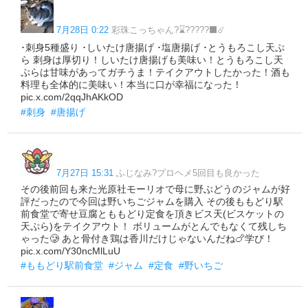
7月28日 0:22
彩珠こっちゃん?⌛?????‍⬛☄️
･刺身5種盛り ･しいたけ唐揚げ ･塩唐揚げ ･とうもろこし天ぷ
ら 刺身は厚切り！しいたけ唐揚げも美味い！とうもろこし天
ぷらは甘味があってガチうま！テイクアウトしたかった！酒も
料理も全体的に美味い！本当に口が幸福になった！
pic.x.com/2qqJhAKkOD
#刺身
#唐揚げ
7月27日 15:31
ふじなみ?プロヘメ5回目も良かった
その後前回も来た光原社モーリオで母に野ぶどうのジャムが好
評だったので今回は野いちごジャムを購入 その後ももどり駅
前食堂で寄せ豆腐とももどり定食を頂きビス天(ビスケットの
天ぷら)をテイクアウト！ ボリュームがとんでもなくて残しち
ゃった🥲 あと骨付き鶏は香川だけじゃないんだね🍗学び！
pic.x.com/Y30ncMlLuU
#ももどり駅前食堂
#ジャム
#定食
#野いちご