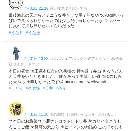
7月31日 21:19
最近韓国語さぼってる
最後海老の天ぷらとミニうな丼？うな重？的なやつがお腹いっ
ぱいで食べられなかったのは少しだけ悔しかったな タッパー
に入れて持ち帰りたいくらいだった
#うな丼
#うな重
7月31日 13:22
コロバンエアバッグ公式アカウント 株式会
社ワイグッドケア
本日の昼食 埼玉県本庄市の久兵衛の 持ち帰り弁当 ざるうどん
と天丼をいただきました。 腰があって美味しい麺 つゆのしみ
た天ぷら 美味しかったです😉 pic.x.com/tlcwMhvmch
#うどん
#久兵衛
#天丼
#昼食
7月31日 11:10
潤の珈琲［お腹いっぱい食べられるよ］
🍴本日のお惣菜🍴 ✨豚ナンコツトロトロ丼 🌽ガリバタとうも
ろこしご飯 🍄舞茸の天ぷら 🫑ピーマンの肉詰め このほかにも