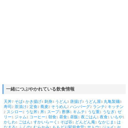
一緒につぶやかれている飲食情報
天丼
そば
かき揚げ
刺身
うどん
唐揚げ
うどん屋
丸亀製麺
7
4
4
3
3
3
3
3
寿司
茶漬け
定食
蕎麦
そうめん
ハンバーグ
ランチ
キッチン
2
2
2
2
2
2
2
スシロー
うな丼
丼
スープ
酢豚
キムチ
うな重
うなぎ
ゼ
2
2
1
1
1
1
1
1
1
リー
ジャム
コーヒー
朝食
昼食
昼飯
夜ごはん
夜食
いもや
1
1
1
1
1
1
1
1
1
かしわ
ごはん
すかいらーく
そば谷
どんどん庵
なかじま
は
1
1
1
1
1
1
なまる
ふくの
むらかみ
ももどり駅前食堂
サトウ
ジョイ
セ
1
1
1
1
1
1