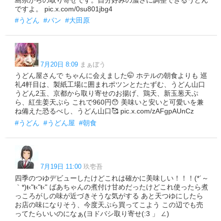
ですよ。 pic.x.com/0su801jbg4
#うどん
#パン
#大田原
7月20日 8:09
まぁぼう
うどん屋さんで ちゃんに会えました🤭 ホテルの朝食よりも 巡
礼4軒目は、製紙工場に囲まれポツンとたたずむ、うどん山口
うどん2玉、京都から取り寄せのお揚げ、鶏天、新玉葱天ぷ
ら、紅生姜天ぷら これで960円😯 美味いと安いと可愛いを兼
ね備えた恐るべし、うどん山口🥰 pic.x.com/zAFgpAUnCz
#うどん
#うどん屋
#朝食
7月19日 11:00
玖壱吾
四季のつゆデビューしたけどこれは確かに美味しい！！！(*´～
｀*)ŧ‹"ŧ‹"ŧ‹" ばあちゃんの煮付け甘めだったけどこれ使ったら煮
っころがしの味が近づきそうな気がする あと天つゆにしたら
お店の味になりそう、今度天ぷら買ってこよう この辺でも売
ってたらいいのになぁ(ヨドバシ取り寄せ(:3 」 ∠)