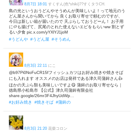
8月7日 18:01
すくすん(色*shiki)??すくタラCH.
島の光というおうどんやそうめんが美味しいよ！って地元のう
どん屋さんから聞いてから 良くお取り寄せで頼むのですが、
今日は新しい箱が届いたので 天ぷらしておうどーん！ お子用
に🥔も揚げて、尻尾のとれた使えないエビをもらいww 割とず
るい夕食 pic.x.com/yYXlYJ1joM
#うどんや
#うどん屋
#そうめん
8月3日 22:11
にこ
@b97Pi0NoFuCR15fフィッシュカツはお好み焼きや焼きそば
にも入れます オススメのお店は発祥である津久司蒲鉾さん👍
ほかの天ぷら類も美味しいですよ😋 蒲鉾のお取り寄せなら｜
徳島県小松島市 【公式】津久司蒲鉾有限会社
share.google/26mr3F4JhyUdWp…
#お好み焼き
#焼きそば
#蒲鉾の
8月3日 21:20
花柴コロン