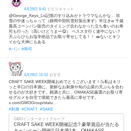
4月29日 9:41
ビビりキャット
@George_Keys_Lo記憶のすり込みがトラウマなんかな… 吹
雪の中迷っちゃって（静岡中部民雪対策出来ず）半泣きw 千歳
最高コーンパン販売のタイミング合わなかった立ち食いのお寿
司も行った（高いけどうまー😋） ベススタ行く途中にない？
天ぷらひらお塩辛絶品でお取り寄せしてる！！ 🚗ないとキツ
イかな天神にもある
#パン
#寿司
4月28日 15:52
おすず
CRAFT SAKE WEEK開催おめでとうございます！🍶私はキリ
ッと辛口の日本酒に、新鮮なお刺身や旬の山菜の天ぷらを合わ
せるのが大好きです。銘酒と共に、OMAKASE厳選のお取り寄
せグルメを自宅で堪能できたら最高に幸せです。
x.com/GMOGroup/statu…
#刺身
#CRAFT
#SAKE
GMOインターネットグループ
CRAFT SAKE WEEK開催記念? 豪華賞品が当たる
キャンペーン開催? 日本酒1本、OMAKASE