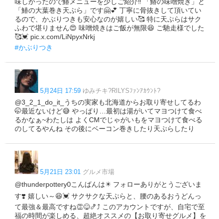
味しかったので鰆メニューを少しご紹介‼️ 「鰆の味噌焼き」と
「鰆の大葉巻き天ぷら」です🤗💕 丁寧に骨抜きして頂いてい
るので、かぶりつきも安心なのが嬉しい🥰 特に天ぷらはサク
ふわで堪りません😍 味噌焼きはご飯が無限😆 ご馳走様でした
🥰💓 pic.x.com/LiNpyxNrkj
#かぶりつき
5月24日 17:59
ゆみチキ?RILYSﾌｧﾝｱｶｳﾝﾄ?
@3_2_1_do_it_うちの実家も北海道からお取り寄せしてるわ
🤭最近ないけど😅 やっぱり…最初は湯がいてマヨつけて食べ
るかなぁ~わたしは よくCMでじゃがいもをマヨつけて食べる
のしてるやんね その後にベーコン巻きしたり天ぷらしたり
5月21日 23:01
グルメ市場
@thunderpottery0こんばんは✴️ フォローありがとうございま
す❣️ 嬉しい～😆💓 サクサクな天ぷらと、腰のあるおうどんっ
て最強＆最高ですね👏😋🍤⤴️ このアカウントですが、自宅で至
福の時間が楽しめる、超絶オススメの【お取り寄せグルメ】を