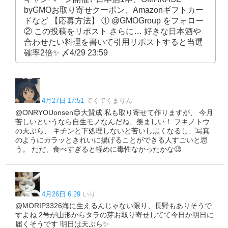
byGMOお取り寄せクーポン、Amazonギフトカー
ドなど 【応募方法】 ① @GMOGroup をフォロー
② この投稿をリポスト さらに… 好きな日本酒や
合わせたい料理を書いて引用リポストすると当選
確率2倍✨ 〆4/29 23:59
4月27日 17:51
てくてくまりん
@ONRYOUonsen😊大賛成 私も取り寄せて作りますが、 今月
苦しいというなら自生モノなんだね、羨ましい！ フキノトウ
の天ぷら、 キチンと下処理しないと苦いし黒くなるし、写真
のようにカラッときれいに揚げることができる人すごいと思
う。 ただ、食べすぎると軽めに毒性なかったかな🧐
4月26日 6:29
いり
@MORIP3326海に生えるんじゃない限り、長野もありそうで
すよね 2号が山形からタラの芽お取り寄せしてて今日か明日に
届くそうです 明日は天ぷら✨