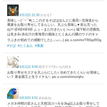
6月12日 21:30
かおる?
美味し～(¯︶¯♥)ここのざるそばはほんとに最高✨️北海道から
蕎麦をお取り寄せしてるらしい。天ぷら美味し♥ 前も言った
ね?! 🤣ꉂ🤣ꉂ🤣ꉂ🤣 ふぅ～また行きたい( ˶>ᴗ<˶) 城下町の雰囲気
は良き👍 赤出汁の青海苔の風味とたくあんの隣のウドのキャ
ラぶきが初めての感動でした(⸝⸝ᵕᴗᵕ⸝⸝) pic.x.com/mrTR0qzROg
#そば
#たくあん
#蕎麦
6月11日 9:50
鏡月ママ?古いもの好き
お取り寄せモズクを天ぷらにした♪ 冷めてきたくらいが美味し
い？ 黄金羅王と生ライチも✨ pic.x.com/xInmonijhv
6月10日 6:51
あねあね
メガネ仲間の皆さんと天然活けハモを3kg以上お取り寄せして