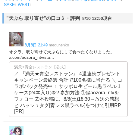
SAKE
WEST
1
1
"天ぷら 取り寄せ"の口コミ・評判
8/10 12:50現在
8月8日 21:49
megunenko
オクラ、取り寄せて天ぷらにして食べたくなりました。
x.com/aozora_ntv/sta…
満天⭐️青空レストラン【公式】
／ 『満天★青空レストラン』 4週連続プレゼント
キャンペーン最終週 合計で100名様に当たる ＼ コ
ラボパック発売中！ サッポロ生ビール黒ラベル 1
ケース(24本入り)を? 参加方法 ①@aozora_ntvを
フォロー ②本投稿に、8/8(土)18:30～放送の感想
と ハッシュタグ[青レス黒ラベル]をつけて引用RP
[PR]