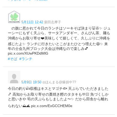
5月11日 12:42
柴田志摩子
の旗に惹かれて今日のランチはソーキそば決まり🐷🍜✨ ジュ
ーシーにもずく天ぷら、サータアンダギー、さんぴん茶、麺も
沖縄からお取り寄せ❤️美味しくて嬉しくて、久しぶりに沖縄を
感じたよ✨ ランチに行きたいとこがまたひとつ増えた😆✨ 来
年の士会九州ブロック大会は沖縄なので楽しみ💕
pic.x.com/XUwPKDdMlG
#そば
#ランチ
5月9日 19:50
◎ほんまる@爆損中??
今日の釣り🎣収穫はキスとマゴチ🐟 天ぷらでいただきました
🍤 高知からお取り寄せの藁焼き鰹のタタキも🫶🏻 魚づくしか
と思いきや 筍の天ぷらもしましたよ〜✨ だから田舎から離れ
られない⛰️🌊 pic.x.com/ExGCCHEM0e