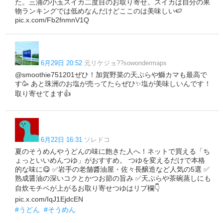
た。三浦の小玉スイカ二度目のお取り寄せ。スイカは自分の果
物ランキングでは低めなんだけどここのは美味しい🍉
pic.x.com/Fb2fnmnV1Q
6月29日 20:52
元リケジョ??sowondermaps
@smoothie751201ぜひ！加賀野菜の天ぷらや鰤カマも最高で
す🥳 あと珠洲のお塩が売ってたらぜひ✨塩が美味しいんです！
取り寄せてます👍
6月22日 16:31
ソレドコ
夏のそうめんやうどんの味に飽きた人へ！ネットで買える「ち
ょっといいめんつゆ」がおすすめ。 つゆを変えるだけで本格
的な味に😋 ✅岩手の老舗醬油屋・佐々長醸造など人気の5選 ✅
熟成醤油の深いコクとかつお節の旨み ✅天ぷらや茶碗蒸しにも
自炊モチベが上がるお取り寄せつゆはリプ欄👇
pic.x.com/IqJ1EjdcEN
#うどん
#そうめん