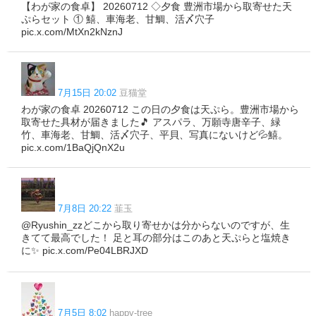
【わが家の食卓】 20260712 ◇夕食 豊洲市場から取寄せた天
ぷらセット ① 鱚、車海老、甘鯛、活〆穴子
pic.x.com/MtXn2kNznJ
7月15日 20:02
豆猫堂
わが家の食卓 20260712 この日の夕食は天ぷら。豊洲市場から
取寄せた具材が届きました🎵 アスパラ、万願寺唐辛子、緑
竹、車海老、甘鯛、活〆穴子、平貝、写真にないけど💦鱚。
pic.x.com/1BaQjQnX2u
7月8日 20:22
韮玉
@Ryushin_zzどこから取り寄せかは分からないのですが、生
きてて最高でした！ 足と耳の部分はこのあと天ぷらと塩焼き
に✨️ pic.x.com/Pe04LBRJXD
7月5日 8:02
happy-tree