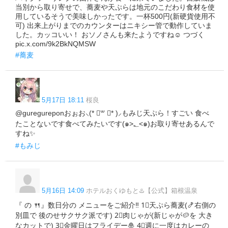
当別から取り寄せで、蕎麦や天ぷらは地元のこだわり食材を使
用しているそうで美味しかったです。一杯500円(新硬貨使用不
可) 出来上がりまでのカウンターはニキシー管で動作していま
した。カッコいい！ おソノさんも来たようですね☺️ つづく
pic.x.com/9k2BkNQMSW
#蕎麦
5月17日 18:11
桜良
@guregureponおぉお⸜(* ॑꒳ ॑* )⸝もみじ天ぷら！すごい 食べ
たことないです食べてみたいです(๑>؂<๑)お取り寄せあるんで
すね✨
#もみじ
5月16日 14:09
ホテルおくゆもと♨️【公式】箱根温泉
『 の 🍴』数日分の メニューをご紹介‼️ 1⃣天ぷら蕎麦(🍤右側の
別皿で 後のせサクサク派です) 2⃣肉じゃが(新じゃが🥔を 大き
なカットで) 3⃣金曜日はフライデー🧆 4⃣週に一度はカレーの