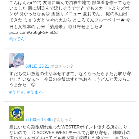
こんばんわ(*^^*) 友達に頼んで浴衣生地で 部屋着を作ってもら
いました 肌に馴染んで涼しそうです🎵 でもスカートよりズボ
ンが 良かったなぁ😅 酒盛りメニュー 夏おでん、 庭の沢山出
てきた ミョウガと🍠🦐の天ぷら ところてんブルーベリー🫐 今
日も又熊本の お米「菊池米」 取り寄せました🎵
pic.x.com/Go8gFSFmDd
#おでん
8月1日 23:21
ポコチャン?
すだち使い放題の生活幸せすぎて、なくなったらまたお取り寄
せしたいなぁ〜 今日の夕飯はすだちおろしうどんと天ぷら…
うまかた…🤤
#うどん
#うまか
7月30日 18:49
ぽんちゃん
島にいたら期限切れ迫ったWESTERポイント使える所あまり
ないので DISCOVER WESTモールでお取り寄せ。 味噌汁の
玉ねぎジャガイモは子ども達が育て収穫した物です。 今日の