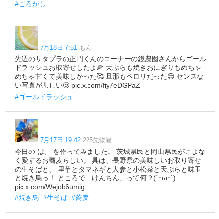
#ころがし
7月18日 7:51
もん
先週のサタプラの正門くんのコーナーの鏡農園さんからゴール
ドラッシュお取寄せしたよ🌽 天ぷらも焼きおにぎりもめちゃ
めちゃ甘くて美味しかった🥰️ 旦那もペロリだった😊 センスな
い写真が悲しい🥲 pic.x.com/fiy7eDGPaZ
#ゴールドラッシュ
7月17日 19:42
225先物猫
今日の は、 を作ってみました。 茨城県民と岡山県民がこよな
く愛するお蕎麦らしい。 具は、長野県の美味しいお取り寄せ
の生そばと、 里芋とタマネギと人参と小松菜と天ぷらと味玉
と焼き鳥っ！ ところで「けんちん」って何？(´･ω･`)
pic.x.com/Wejob6umig
#焼き鳥
#生そば
#蕎麦