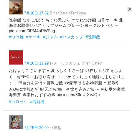
7月16日 17:32
BinahBaroloTerribose
晩御飯 なす ごぼう ちくわ天ぷら きつねつけ麺 自作ケーキ 北
海道お取寄せハスカップジャム プレーンヨーグルト ベリー
pic.x.com/0PM4pRWPog
#つけ麺
#ケーキ
#ジャム
#ハスカップ
#晩御飯
7月16日 11:29
レストランカフェ ?Peri Cafe?
おはようございます☀️ 夏らしく！さっぱり!豚しゃぶてぇしょ
く！🌞🌴🌺✨ お取り寄せコロッケてぇしょく地味にまだありま
す！ 🌸自分を労う✨贅沢ご飯 🐟豪華はもあゆ御膳 〜鱧湯引
き/あゆ塩焼き/稚鮎天ぷら/梅しそ炊き込みご飯〜 🍚初夏の豪華
海鮮丼 🍝本日おすすめ︎🍝 pic.x.com/36nUrXVJQe
#コロッケ
#海鮮丼
7月15日 20:09
豆猫堂