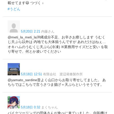
載せてます😃 つづく ↓
#うどん
5月20日 2:21
内藤さん
@meti_la_meti_la沖縄成分不足、お辛さお察しします うむく
じ天ぷら以外は 内地でも大体揃うんですが あれだけはねぇ…
オキハムのうむくじ天ぷら(冷凍) ※業務用サイズだと安い を取
り寄せで、何とか凌いでください
5月18日 12:51
有限会社 渡辺発條製作所
@yamato_sardine昔よく山口からお取り寄せしてました。 あ
ちらではこちらで言うさつま揚げ＝天ぷらというそうです。
5月18日 0:32
まくちゃん
バイクツーリングの団体さんが食べに来ていました。自販機は