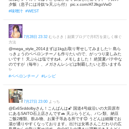
夕飯（息子には冷奴🍠天ぷら付） pic.x.com/ATJlkgoVwD
#味噌汁
#WEST
7月28日 23:32
むらさき｜副業ブログで月8万を楽しく稼ぐ
方法
@mega_style_2014まずは1kgお取り寄せしてみました✨ 島ら
っきょうのペペロンチーノも作りたいので、がっつり楽しみた
いです！ 天ぷらは塩ですね4、メモしました！ 絶賛夏バテ中な
のですが（毎年）、メガさんレシピは制覇したいと思います💪
✨
#ペペロンチーノ
#レシピ
7月27日 23:00
よっち
@Ex6Srddolbyさん！こんばんは🌠 国道4号線沿いの大田原市
にあるSAITO石上店さんです🚗 天ぷらうどん、パン類、納豆
ご飯2種類、飲み物、お菓子等ある所です😊 うどんは細麺でお
湯が通りやすくなっております。出汁は女将さんこだわりの広
島県からの取り寄せです。自分好みの濃さに調整できるうどん