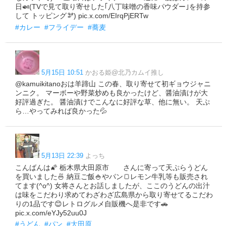
日🍛(TVで見て取り寄せした｢八丁味噌の香味パウダー｣を持参
して トッピング🫘) pic.x.com/EIrqPjERTw
#カレー
#フライデー
#蕎麦
5月15日 10:51
かおる姫@北乃カムイ推し
@kamuikitanoおは羊蹄山 この春、取り寄せて初ギョウジャニ
ンニク。 マーボーや野菜炒めも良かったけど、醤油漬けが大
好評過ぎた。 醤油漬けでこんなに好評な草、他に無い。 天ぷ
ら…やってみれば良かった💦
5月13日 22:39
よっち
こんばんは🌠 栃木県大田原市 さんに寄って天ぷらうどん
を買いました🍜 納豆ご飯🍚やパン🍞レモン牛乳等も販売され
てます(^o^) 女将さんとお話しましたが、ここのうどんの出汁
は味をこだわり求めてわざわざ広島県から取り寄せてるこだわ
りの1品です😊レトログルメ自販機へ是非です🚗
pic.x.com/eYJy52uu0J
#うどん
#パン
#大田原