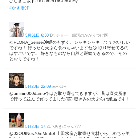
ひじきご飯 pic.x.com/9TxCdnUbSy
#かき揚げ
5月31日 6:30
Dr. チョー｜腸活のかかりつけ医
@FLORA_Sensei沖縄のもずく、シャキシャキしてておいしい
ですね！ 行ったら天ぷら食べちゃいますね😅 取り寄せてるの
はすごいです。 好きなものなら自然と継続できるので、その
とおりですね！
5月28日 22:09
幸−KJ−
@uminin000dame今はお取り寄せできますが、昔は直売所ま
で行って並んで買ってました(笑) 嶽きみの天ぷらは絶品です！
5月28日 17:21
?あきにゃん???
@03OUtNes70mMmE9 山田水産お取寄せ食材から、めちゃ美