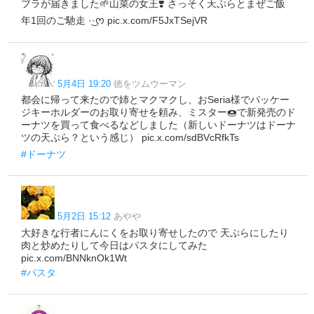
ブラが届きました🌱山菜の女王❣️ さっそく天ぷらとまぜご飯
年1回のご馳走 ·͜·ᰔ pic.x.com/F5JxTSejVR
5月4日 19:20
徳をツムウーマン
都会に帰って来たので姉とマクマクし、おSeria様でパッケー
ジキーホルダーのお取り寄せを頼み、ミスター🍩で新発売のド
ーナツを買って食べるなどしました（新しいドーナツはドーナ
ツの天ぷら？という感じ） pic.x.com/sdBVcRfkTs
#ドーナツ
5月2日 15:12
あやや
大好きな行者にんにくをお取り寄せしたので 天ぷらにしたり
肉と炒めたりして今日はパスタにしてみた
pic.x.com/BNNknOk1Wt
#パスタ