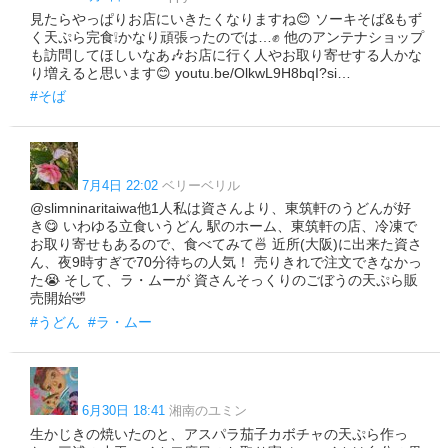
見たらやっぱりお店にいきたくなりますね😊 ソーキそば&もず
く天ぷら完食❕️かなり頑張ったのでは…✊ 他のアンテナショップ
も訪問してほしいなあ🎶お店に行く人やお取り寄せする人かな
り増えると思います😊 youtu.be/OlkwL9H8bqI?si…
#そば
7月4日 22:02
ベリーベリル
@slimninaritaiwa他1人私は資さんより、東筑軒のうどんが好
き😋 いわゆる立食いうどん 駅のホーム、東筑軒の店、冷凍で
お取り寄せもあるので、食べてみて🍜 近所(大阪)に出来た資さ
ん、夜9時すぎで70分待ちの人気！ 売りきれで注文できなかっ
た😭 そして、ラ・ムーが 資さんそっくりのごぼうの天ぷら販
売開始🤣
#うどん
#ラ・ムー
6月30日 18:41
湘南のユミン
生かじきの焼いたのと、アスパラ茄子カボチャの天ぷら作っ