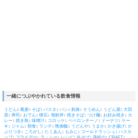
一緒につぶやかれている飲食情報
うどん
蕎麦
そば
パスタ
パン
刺身
そうめん
うどん屋
大田
8
4
3
3
3
2
2
2
原
寿司
おでん
懐石
海鮮丼
焼きそば
つけ麺
お好み焼き
カ
2
1
1
1
1
1
1
1
レー
焼き鳥
味噌汁
コロッケ
ペペロンチーノ
ドーナツ
ケー
1
1
1
1
1
1
キ
ジャム
朝食
ランチ
晩御飯
うどんや
うまか
かき揚げ
か
1
1
1
1
1
1
1
1
ぶりつき
ころがし
たくあん
もみじ
ゴールドラッシュ
ハスカ
1
1
1
1
1
ップ
フライデー
ラ・ムー
レシピ
生そば
蒲鉾の
CRAFT
1
1
1
1
1
1
1