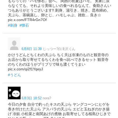
もらっての『ハモ懐石』会へ。 関西の初夏はハモ。 実家に戻
らなくても、それより美味しいの食べれるなんて、食助さんい
つもありがとうございます‼️ 刺身、湯引き、焼き、昆布締め、
天ぷら、茶碗蒸し、卵とじ、ハモしゃぶ、雑炊… 良き☆
pic.x.com/FTR4rGn7Of
#刺身
#懐石
6月8日 11:39
じっつー?白滝沢くん
かけうどんとちくわの天ぷら ちく天は冷凍のものと観音寺の
お店から取り寄せてるちくわを食べ比べできるセット 観音寺
のちくわのほうがブリブリで味も濃くてうまい
pic.x.com/qi2f1YqeyJ
#うどん
6月3日 18:52
nora?
今日の夕食 自分で釣ったキスの天ぷら ヤングコーンにヒゲを
巻き付けたた天ぷら アスパラの天ぷら エビと玉ねぎのかき揚
げ 冷奴 小松菜と南関あげの煮物 お取寄せしてる桜島ひじきで