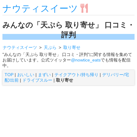
ナウティスイーツ
みんなの「天ぷら 取り寄せ」 口コミ・
評判
ナウティスイーツ
天ぷら
取り寄せ
"みんなの「天ぷら 取り寄せ」 口コミ・評判"に関する情報を集めて
お届けしています。公式ツイッター
@nowtice_eats
でも情報を配信
中。
TOP
|
おいしい
|
まずい
|
テイクアウト/持ち帰り
|
デリバリー/宅
配/出前
|
ドライブスルー
|
取り寄せ