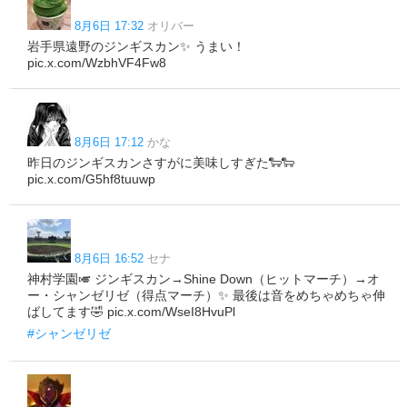
8月6日 17:32
オリバー
岩手県遠野のジンギスカン✨ うまい！
pic.x.com/WzbhVF4Fw8
8月6日 17:12
かな
昨日のジンギスカンさすがに美味しすぎた🐑🐑
pic.x.com/G5hf8tuuwp
8月6日 16:52
セナ
神村学園🎺 ジンギスカン→Shine Down（ヒットマーチ）→オ
ー・シャンゼリゼ（得点マーチ）✨ 最後は音をめちゃめちゃ伸
ばしてます🤣 pic.x.com/WseI8HvuPl
#シャンゼリゼ