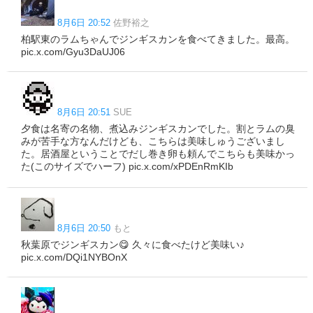
8月6日 20:52
佐野裕之
柏駅東のラムちゃんでジンギスカンを食べてきました。最高。
pic.x.com/Gyu3DaUJ06
8月6日 20:51
SUE
夕食は名寄の名物、煮込みジンギスカンでした。割とラムの臭
みが苦手な方なんだけども、こちらは美味しゅうございまし
た。居酒屋ということでだし巻き卵も頼んでこちらも美味かっ
た(このサイズでハーフ) pic.x.com/xPDEnRmKIb
8月6日 20:50
もと
秋葉原でジンギスカン😋 久々に食べたけど美味い♪
pic.x.com/DQi1NYBOnX