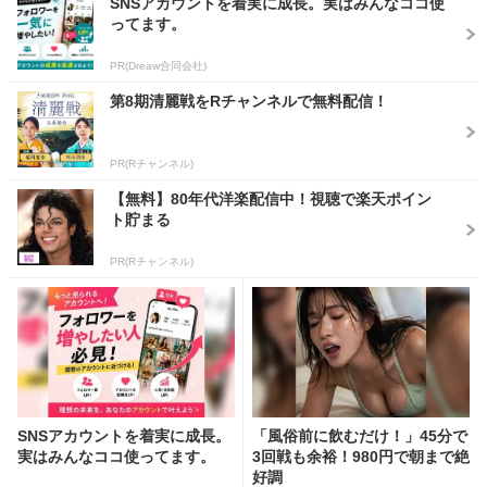
SNSアカウントを着実に成長。実はみんなココ使
ってます。
PR(Dreaw合同会社)
第8期清麗戦をRチャンネルで無料配信！
PR(Rチャンネル)
【無料】80年代洋楽配信中！視聴で楽天ポイン
ト貯まる
PR(Rチャンネル)
SNSアカウントを着実に成長。
「風俗前に飲むだけ！」45分で
実はみんなココ使ってます。
3回戦も余裕！980円で朝まで絶
好調