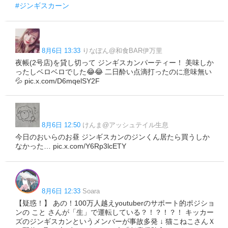
#ジンギスカーン
8月6日 13:33
りなぽん@和食BAR伊万里
夜帳(2号店)を貸し切って ジンギスカンパーティー！ 美味しか
ったしベロベロでした😂😂 二日酔い点滴打ったのに意味無い
💦 pic.x.com/D6mqelSY2F
8月6日 12:50
けんま@アッシュテイル生息
今日のおいらのお昼 ジンギスカンのジンくん居たら買うしか
なかった… pic.x.com/Y6Rp3lcETY
8月6日 12:33
Soara
【疑惑！】 あの！100万人越えyoutuberのサポート的ポジショ
ンの こと さんが「生」で運転している？！？！？！ キッカー
ズのジンギスカンというメンバーが事故多発 ↓ 猫こねこさんＸ