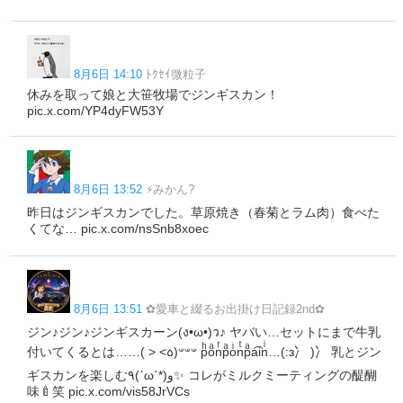
8月6日 14:10
ﾄｸｾｲ微粒子
休みを取って娘と大笹牧場でジンギスカン！
pic.x.com/YP4dyFW53Y
8月6日 13:52
⚡️みかん?
昨日はジンギスカンでした。草原焼き（春菊とラム肉）食べた
くてな… pic.x.com/nsSnb8xoec
8月6日 13:51
✿愛車と綴るお出掛け日記録2nd✿
ジン♪ジン♪ジンギスカーン(ง•ω•)ว♪ ヤバい…セットにまで牛乳
付いてくるとは……( > <꧞)𐤔𐤔𐤔 pͪoͣnͬpͣoͥnͭpͣa͡inͥ…(:з冫 )冫 乳とジン
ギスカンを楽しむ٩(ˊωˋ*)و✨ コレがミルクミーティングの醍醐
味🍼笑 pic.x.com/vis58JrVCs