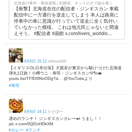
北海道の事件・事故速報 | 札幌発、ネットの力で嘘を暴く
【衝撃】北海道在住の配信者・ジンギスカン 車載
配信中に一方通行を逆走してしまう 本人は路肩に
停車中の車に意識が行っていて逆走に全く気付い
ていなかった模様。 これは地元民じゃないと間違
えそう。 #配信者 #函館 x.com/livers_world/s…
8月6日 15:12
nekosan55
【イギリスOL日本出張】大親友が東京から駆けつけた北海道
弾丸1日旅！小樽ウニ・寿司・ジンギスカン🩵🐑🍣
youtu.be/TFfDXlNoODg?si… @YouTubeより
#寿司
8月6日 14:11
かさぼー
遅めのランチ！ ジンギスカンカレー🍛 うまし！！
pic.x.com/0Qf2oHDkXM
#カレー
#ランチ