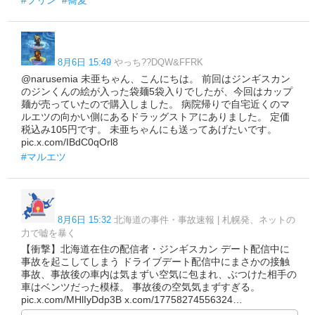
8月6日 15:49
やっち??DQW&FFRK
@narusemia 未亜ちゃん、こんにちは。 前回はジンギスカン
のジンくんの絵が入った袋麺5袋入りでしたが、今回はカップ
麺が売っていたので購入しました。 病院帰りで自宅近くのマ
ルエツの向かい側にあるドラッグストアにありました。 定価
税込み105円です。 未亜ちゃんにも送ってあげたいです。
pic.x.com/IBdC0qOrl8
#マルエツ
8月6日 15:32
北海道の事件・事故速報 | 札幌発、ネットの
力で嘘を暴く
【衝撃】北海道在住の配信者・ジンギスカン デート配信中に
事故を起こしてしまう ドライブデート配信中にまさかの接触
事故、事故後の車内は気まずい空気に包まれ、ぶつけた相手の
車はベンツだった模様。 事故後の空気気まずすぎる。
pic.x.com/MHlIyDdp3B x.com/17758274556324…