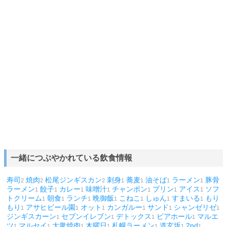
一緒につぶやかれている飲食情報
寿司
焼肉
松尾ジンギスカン
刺身
蕎麦
油そば
ラーメン
豚骨
2
2
2
1
1
1
1
ラーメン
餃子
カレー
味噌汁
チャンポン
プリン
アイス
ソフ
1
1
1
1
1
1
1
トクリーム
朝食
ランチ
晩御飯
こねこ
しゅん
すまいる
もり
1
1
1
1
1
1
1
もり
アサヒビール園
オット
カンガルー
サンド
シャンゼリゼ
1
1
1
1
1
1
ジンギスカーン
セブンイレブン
デトックス
ビアホール
マルエ
1
1
1
1
ツ
マルセイ
大衆焼肉
木曜日
札幌ラーメン
道玄坂
2nd
1
1
1
1
1
1
1