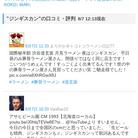
KOKO
MAR
1
1
"ジンギスカン"の口コミ・評判
8/7 12:13現在
8月7日 11:33
まろやか＠トコトコラーメン日記??
国際秘羊館 渋谷道玄坂 月見ラーメン 夜はジンギスカン、平日
昼のみ豚骨ラーメン屋さん、間借りではなく同じ店主です！
こいつがうめぇんです！すっごくよく出来てるんです！世の中
の豚骨ラーメン屋さん見習ってください笑 ご馳走様でした！
pic.x.com/a8XhRGwX8J
#ラーメン
#豚骨ラーメン
#道玄坂
8月7日 10:33
VanBas10
アサヒビール園 CM 1993【北海道ローカル】
youtu.be/J0hlqTEVw8E?si… @YouTubeより すいません。。
今日の今日まで全国区のcmだと思っていました。 「生ビール
も焼肉、ジンギスカンも♫」ジンギスカンって歌詞あるんです