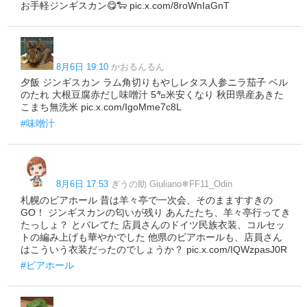
お手軽ジンギスカン😋🐑 pic.x.com/8roWnIaGnT
8月6日 19:10
かおるんるん
夕飯 ジンギスカン ラム角切りもやしレタス人参ニラ茄子 ベル
のたれ 大根豆腐赤だし味噌汁 5㌔米安くなり 秋田県産あきた
こまち無洗米 pic.x.com/IgoMme7c8L
#味噌汁
8月6日 17:53
ぎうの助 Giuliano❄FF11_Odin
札幌のビアホール 昔は羊々亭で一次会、そのまますすきの
GO！ ジンギスカンの匂いが残り あんたたち、羊々亭行ってき
たっしょ？ とバレてた 店員さんのドイツ民族衣装、コルセッ
トの編み上げも華やかでした 他県のビアホールも、店員さん
はこういう衣装だったのでしょうか？ pic.x.com/IQWzpasJ0R
#ビアホール