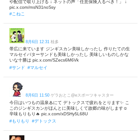
や配信で取り上げる ↓ ネットの声「任意保険入るべき！」 ↓
pic.x.com/msN31noSsy
#こねこ
8月6日 12:31
桂多
帯広に来ています ジンギスカン美味しかったし 作りたての生
マルセイバターサンドも美味しかったし 美味しいものしかな
いな十勝は pic.x.com/SZecs6M6Vk
#サンド
#マルセイ
8月6日 11:50
ゲラおとこ@eスポーツキャスター
今日はいつもの温泉♨にて デトックスで疲れをとります✨️ こ
このジンギスカンがほんとに美味しくて故郷の味がします☺️
辛味もりもり🔥 pic.x.com/xDSHy5L68U
#もりもり
#デトックス