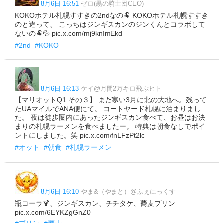
8月6日 16:51
ゼロ(黒の騎士団CEO)
KOKOホテル札幌すすきの2ndなの🐏 KOKOホテル札幌すすき
のと違って、 こっちはジンギスカンのジンくんとコラボして
ないの🐏💦 pic.x.com/mj9knImEkd
#2nd
#KOKO
8月6日 16:13
ケイ@月間2万キロ飛ぶヒト
【マリオットQ1 その３】 まだ寒い3月に北の大地へ。残って
たUAマイルでANA便にて。 コートヤード札幌に泊まりまし
た。 夜は徒歩圏内にあったジンギスカン食べて、お昼はお決
まりの札幌ラーメンを食べましたー。 特典は朝食なしでポイ
ントにしました。笑 pic.x.com/fnLFzPt2lc
#オット
#朝食
#札幌ラーメン
8月6日 16:10
やま&（やまと）@ふぇにっくす
瓶コーラ🍹、ジンギスカン、チチタケ、蕎麦プリン
pic.x.com/6EYKZgGnZ0
#プリン
#蕎麦