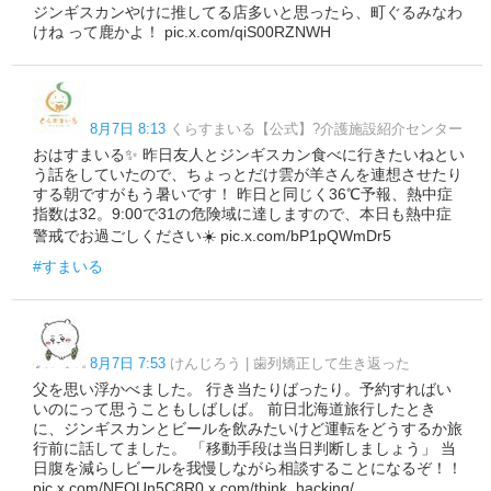
ジンギスカンやけに推してる店多いと思ったら、町ぐるみなわ
けね って鹿かよ！ pic.x.com/qiS00RZNWH
8月7日 8:13
くらすまいる【公式】?介護施設紹介センター
おはすまいる✨️ 昨日友人とジンギスカン食べに行きたいねとい
う話をしていたので、ちょっとだけ雲が羊さんを連想させたり
する朝ですがもう暑いです！ 昨日と同じく36℃予報、熱中症
指数は32。9:00で31の危険域に達しますので、本日も熱中症
警戒でお過ごしください☀️ pic.x.com/bP1pQWmDr5
#すまいる
8月7日 7:53
けんじろう | 歯列矯正して生き返った
父を思い浮かべました。 行き当たりばったり。予約すればい
いのにって思うこともしばしば。 前日北海道旅行したとき
に、ジンギスカンとビールを飲みたいけど運転をどうするか旅
行前に話してました。 「移動手段は当日判断しましょう」 当
日腹を減らしビールを我慢しながら相談することになるぞ！！
pic.x.com/NEOUn5C8R0 x.com/think_hacking/…