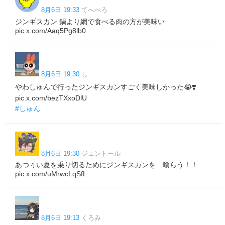
8月6日 19:33
てへぺろ
ジンギスカン 鍋より網で食べる肉の方が美味い
pic.x.com/Aaq5Pg8lb0
8月6日 19:30
し
やわしゅんで行ったジンギスカンすごく美味しかった😭❣️
pic.x.com/bezTXxoDlU
#しゅん
8月6日 19:30
ジェントール
あつぅい夏を乗り切るためにジンギスカンを…喰らう！！
pic.x.com/uMrwcLqSfL
8月6日 19:13
くろみ