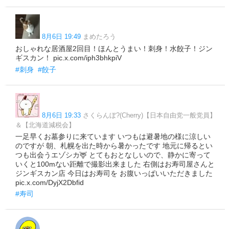
8月6日 19:49
まめたろう
おしゃれな居酒屋2回目！ほんとうまい！刺身！水餃子！ジン
ギスカン！ pic.x.com/iph3bhkpiV
#刺身
#餃子
8月6日 19:33
さくらんぼ?(Cherry)【日本自由党一般党員】
＆【北海道減税会】
一足早くお墓参りに来ています いつもは避暑地の様に涼しい
のですが 朝、札幌を出た時から暑かったです 地元に帰るとい
つも出会うエゾシカ🦌 とてもおとなしいので、静かに寄って
いくと100mない距離で撮影出来ました 右側はお寿司屋さんと
ジンギスカン店 今日はお寿司を お腹いっぱいいただきました
pic.x.com/DyjX2Dbfid
#寿司