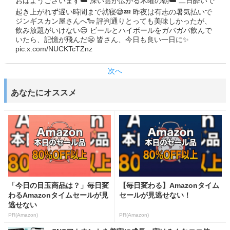
おはようございます☁️ 深い雲が広がる木曜の朝☁️ 二日酔いで
起き上がれず遅い時間まで就寝😪💤 昨夜は有志の暑気払いで
ジンギスカン屋さんへ🐑 評判通りとっても美味しかったが、
飲み放題がいけない😑 ビールとハイボールをガバガバ飲んで
いたら、記憶が飛んだ😬 皆さん、今日も良い一日に✨️
pic.x.com/NUCKTcTZnz
次へ
あなたにオススメ
「今日の目玉商品は？」毎日変
【毎日変わる】Amazonタイム
わるAmazonタイムセールが見
セールが見逃せない！
逃せない
PR(Amazon)
PR(Amazon)