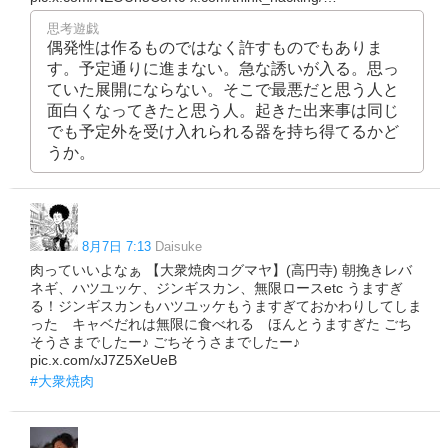
思考遊戯
偶発性は作るものではなく許すものでもありま
す。予定通りに進まない。急な誘いが入る。思っ
ていた展開にならない。そこで最悪だと思う人と
面白くなってきたと思う人。起きた出来事は同じ
でも予定外を受け入れられる器を持ち得てるかど
うか。
8月7日 7:13
Daisuke
肉っていいよなぁ 【大衆焼肉コグマヤ】(高円寺) 朝挽きレバ
ネギ、ハツユッケ、ジンギスカン、無限ロースetc うますぎ
る！ジンギスカンもハツユッケもうますぎておかわりしてしま
った キャベだれは無限に食べれる ほんとうますぎた ごち
そうさまでしたー♪ ごちそうさまでしたー♪
pic.x.com/xJ7Z5XeUeB
#大衆焼肉