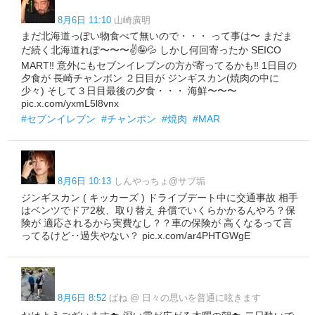
8月6日 11:10
山崎廣明
まだ北海道っぽい物食べて無いので・・・ って事は〜 まだま
だ続く北海道れぽ〜〜〜✌️🤪💦 しかし何回寄ったか SEICO
MART‼️ 意外にもセブンイレブンの方が寄ってるかも‼️ 1日目の
夕食が 長崎チャンポン ２日目が ジンギスカン(焼肉の中に
少々) そして３日目最後の夕食・・・ 海鮮〜〜〜
pic.x.com/yxmL5l8vnx
#セブンイレブン
#チャンポン
#焼肉
#MAR
8月6日 10:13
しんやっちょ@サブ垢
ジンギスカン ( キッカーズ ) ドライブデート中に交通事故 相手
はベンツでドア2枚、取り替え 弁償でいくらかかるんやろ？保
険が 適応されるから実費なし？？車の保険が 高くなるって言
ってるけど‥過失やない？ pic.x.com/ar4PHTGWgE
8月6日 8:52
ばね @ 日々の思いを普通に呟きます