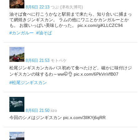
8月6日 22:13
つぶ (津布久博司)
油そば食べに行こうかなと駅前まで来たら、知り合いに捕まっ
て網焼きジンギスカン。 ラムの他にワニとかカンガルーとか
も。 お腹いっぱい美味しかった。 pic.x.com/giKLLCZC94
#カンガルー
#油そば
8月6日 21:53
モトペケ
松尾ジンギスカンカルパス初めて食べたけど、確かに味付けジ
ンギスカンの味するわ～ww🤭👌 pic.x.com/6PkVnVfB07
#松尾ジンギスカン
8月6日 21:50
iizo
今回のシメはジンギスカン pic.x.com/3lIKYj6qRR