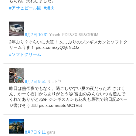
もんね。失礼しました。
#アサヒビール園
#焼肉
8月7日 10:31
Yosch_FD2&ZX-6R&GROM
2年ぶり？ぐらいに大笹！ 久しぶりのジンギスカンとソフトク
リームうま！ pic.x.com/xyQ2j6NcOz
#ソフトクリーム
8月7日 9:51
リョピ?
昨日は熱帯夜でもなく、過ごしやすい夏の夜だった🌌 さけく
ん、かーく石川からありがとう😊 富山のみんないつも遊んで
くれてありがとね💫 ジンギスカンも花火も最強で絵日記2ペー
ジ書けそう🙆🏻‍♂️ pic.x.com/s5teMC1V5t
8月7日 9:11
ganz