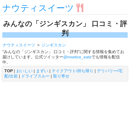
ナウティスイーツ
みんなの「ジンギスカン」 口コミ・評
判
ナウティスイーツ
ジンギスカン
"みんなの「ジンギスカン」 口コミ・評判"に関する情報を集めてお
届けしています。公式ツイッター
@nowtice_eats
でも情報を配信
中。
TOP
|
おいしい
|
まずい
|
テイクアウト/持ち帰り
|
デリバリー/宅
配/出前
|
ドライブスルー
|
取り寄せ