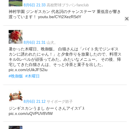
8月6日 21:33
高校野球ブラバンfanclub
神村学園 ジンギスカン 代名詞のチャンステーマ 重低音が響き
渡っています！ youtu.be/CYt2XezRSdY
8月6日 21:31
山犬。
暑かった木曜日、晩御飯。 白猫さんは「バイト先でジンギス
カンに誘われたにゃん！」と夕食作りを放棄したので、料理ス
キル0レベルが頑張ってみた。みたいなメニュー。 その後、帰
宅してきた白猫さんは、そっと冷茶と菓子を出した。
pic.x.com/zUikJFS2iu
#晩御飯
#木曜日
8月6日 21:12
サイボーグ鉄子
ジンギスカンうまし かーくさんアイスｿﾞｽ
pic.x.com/uQVPUV8VlW