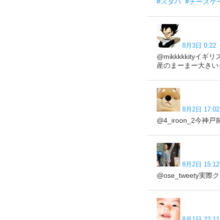
#スタバ
#チーズケ
8月3日 0:22
@mikkkkkit
産のまーまー大きい
8月2日 17:02
@4_iroon_2
8月2日 15:12
@ose_tweet
8月1日 22:11