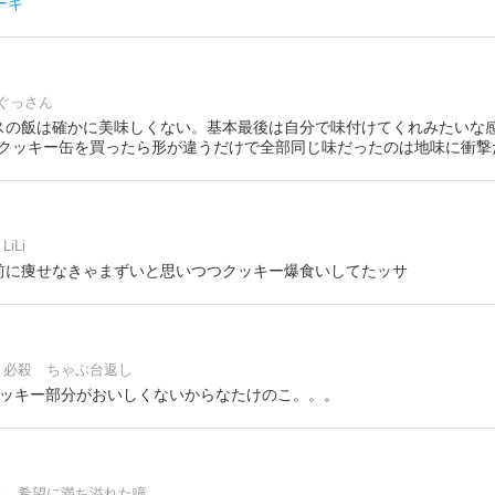
ーキ
ぐっさん
yイギリスの飯は確かに美味しくない。基本最後は自分で味付けてくれみたい
クッキー缶を買ったら形が違うだけで全部同じ味だったのは地味に衝撃だっ
LiLi
今神戸前に痩せなきゃまずいと思いつつクッキー爆食いしてたッサ
必殺 ちゃぶ台返し
y実際クッキー部分がおいしくないからなたけのこ。。。
←希望に満ち溢れた瞳