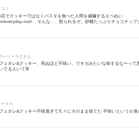
ユリ
 ステラの店でクッキーではなくパスタを食べた人間を威嚇するエペぬい
github.io/everyday-nui/i… そんな……怒られるぞ。砂糖たっぷりチョコ
ろーりーろどきん
フェオレ&クッキー、死ぬほど不味い。ワキガみたいな味するなーって思っ
いてる人いて草
ナラカ
フェオレ&クッキー不味過ぎて久々にそのまま捨てた 不味いというか臭