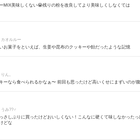
ーMIX美味しくない😭残りの粉を改良してより美味しくしなくては
カオルルー
いお菓子をといえば、生姜や昆布のクッキーや飴だったような記憶
りん。
キーなら食べられるかなぁ〜 前回も思ったけど高いくせにまずいのが
うみ??‍♂️
っさしぶりに買ったけどおいしくない！こんなに硬くて味しなかったっ
けどな