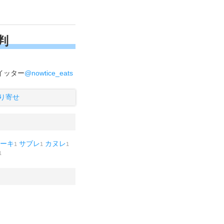
判
イッター
@nowtice_eats
り寄せ
ーキ
サブレ
カヌレ
1
1
1
1