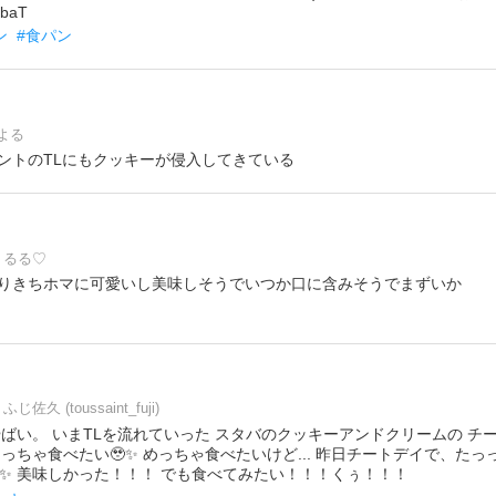
vbaT
ン
#食パン
よる
ントのTLにもクッキーが侵入してきている
るる♡
りきちホマに可愛いし美味しそうでいつか口に含みそうでまずいか
ふじ佐久 (toussaint_fuji)
やばい。 いまTLを流れていった スタバのクッキーアンドクリームの チ
っちゃ食べたい🥹✨ めっちゃ食べたいけど... 昨日チートデイで、たっ
✨ 美味しかった！！！ でも食べてみたい！！！くぅ！！！