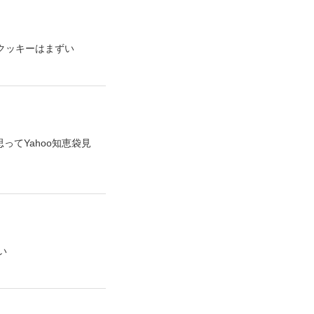
チップクッキーはまずい
てYahoo知恵袋見
い