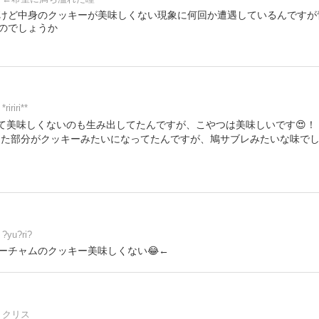
けど中身のクッキーが美味しくない現象に何回か遭遇しているんですが
のでしょうか
*ririri**
豆臭くて美味しくないのも生み出してたんですが、こやつは美味しいです😍
まった部分がクッキーみたいになってたんですが、鳩サブレみたいな味でし
?yu?ri?
ーチャムのクッキー美味しくない😂←
クリス