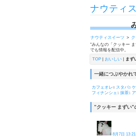
ナウティ
ナウティスイーツ
ク
"みんなの「クッキー 
でも情報を配信中。
TOP
|
おいしい
|
まず
一緒につぶやかれ
カフェオレ
スタバ
ケ
8
3
フィナンシェ
抹茶
ア
1
1
"クッキー まずい
8月7日 13:21