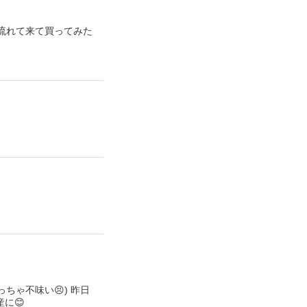
て流れて来て買ってみた
ちゃ不味い😣) 昨日
に😊