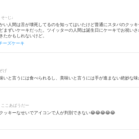
そ~じ♩
かい人間は舌が壊死してるのを知ってはいたけど普通にスタバのクッキ
どまずいケーキだった。ツイッターの人間は誕生日にケーキでお祝いさ
きたかもしれないけど。
#チーズケーキ
ぞげ
味いと言うには食べられるし、美味いと言うには手が進まない絶妙な味
ここあぱうだー
ッキーなせいでアイコンで人が判別できない😂😂😂😂😂