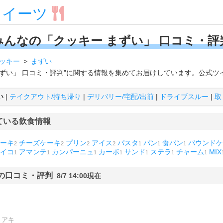
スイーツ
みんなの「クッキー まずい」 口コミ・評
ッキー
まずい
まずい」 口コミ・評判"に関する情報を集めてお届けしています。公式ツ
い
|
テイクアウト/持ち帰り
|
デリバリー/宅配/出前
|
ドライブスルー
|
取
ている飲食情報
ーキ
チーズケーキ
プリン
アイス
パスタ
パン
食パン
パウンドケ
2
2
2
2
1
1
1
イコ
アマンテ
カンパーニュ
カーボ
サンド
ステラ
チャーム
MIX
1
1
1
1
1
1
1
"の口コミ・評判
8/7 14:00現在
アキ