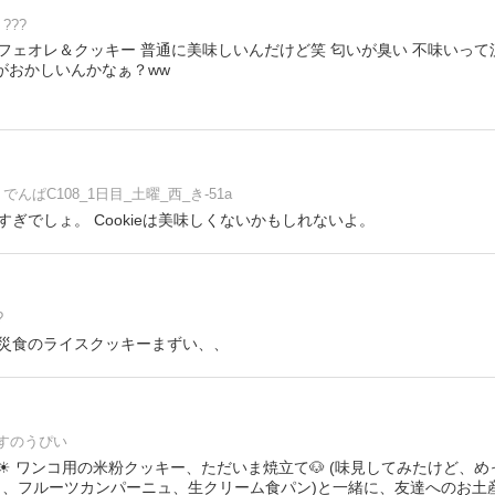
???
フェオレ＆クッキー 普通に美味しいんだけど笑 匂いが臭い 不味いっ
がおかしいんかなぁ？ww
でんぱC108_1日目_土曜_西_き-51a
ぎでしょ。 Cookieは美味しくないかもしれないよ。
?
災食のライスクッキーまずい、、
すのうぴい
 ワンコ用の米粉クッキー、ただいま焼立て🐶 (味見してみたけど、めっ
ュ、フルーツカンパーニュ、生クリーム食パン)と一緒に、友達へのお土産