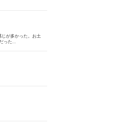
な感じが多かった。お土
た...