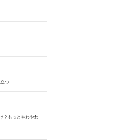
腹立つ
け？もっとやわやわ