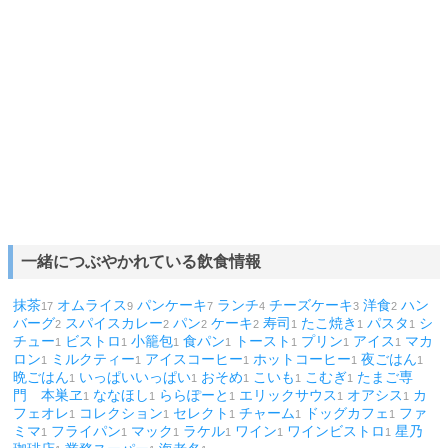
一緒につぶやかれている飲食情報
抹茶
オムライス
パンケーキ
ランチ
チーズケーキ
洋食
ハン
17
9
7
4
3
2
バーグ
スパイスカレー
パン
ケーキ
寿司
たこ焼き
パスタ
シ
2
2
2
2
1
1
1
チュー
ビストロ
小籠包
食パン
トースト
プリン
アイス
マカ
1
1
1
1
1
1
1
ロン
ミルクティー
アイスコーヒー
ホットコーヒー
夜ごはん
1
1
1
1
1
晩ごはん
いっぱいいっぱい
おそめ
こいも
こむぎ
たまご専
1
1
1
1
1
門 本巣ヱ
ななほし
ららぽーと
エリックサウス
オアシス
カ
1
1
1
1
1
フェオレ
コレクション
セレクト
チャーム
ドッグカフェ
ファ
1
1
1
1
1
ミマ
フライパン
マック
ラケル
ワイン
ワインビストロ
星乃
1
1
1
1
1
1