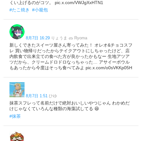
くい上げるのがコツ。 pic.x.com/VWJgXxHTN1
#たこ焼き
#小籠包
8月7日 16:29
りょうま ᯅ Ryoma
新しくできたスイーツ屋さん寄ってみた！ オレオ&チョコスフ
レ 買い物帰りだったからテイクアウトにしちゃったけど、店
内飲食で出来立ての食べた方が良かったかもなー 生地アツア
ツだから、クリームドロドロなっちゃった… アサイーボウル
もあったから今度はそっち食べてみよ pic.x.com/o0sVKKp05H
8月7日 1:51
ひゆ
抹茶スフレって名前だけで絶対おいしいやつじゃん わかめだ
けじゃなくていろんな種類の海藻試してる 😆
#抹茶