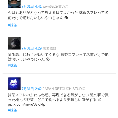
7月31日 4:41
www6202/笑カス
今日もありがとうって思える日でよかった 抹茶スフレって名
前だけで絶対おいしいやつじゃん 🎭
#抹茶
7月31日 4:29
黒岩鉄雄
物価高、じわじわ効いてくるな 抹茶スフレって名前だけで絶
対おいしいやつじゃん 😤
#抹茶
7月31日 2:42
JAPAN RETOUCH STUDIO
抹茶スフレのふわふわ感、再現できる気がしない 道の駅で買
った地元の野菜、どこで食べるより美味しい気がする 🌌
pic.x.com/mvreVeKlRp
#抹茶