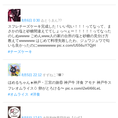
8月6日 0:30
ゐとうゑん??
スフレチーズケーキ完成した！いい匂い！！！ってなって、ま
さかの塩と砂糖間違えててしょっぺぇー！！！！！ってなった
のしぬwwww ごめんwww人の家の台所の塩と砂糖の見分け方
教えてwwwwww はじめて料理失敗したわ、ジュワジュワで匂
いも良かったのにwwwwwww pic.x.com/U556uY7QjH
#チーズケーキ
8月5日 22:12
すずねこ?‍⬛?
ほめるちゃん☀️神戸・三宮の旅⑥ 神戸牛 洋食 アモナ 神戸牛ス
フレオムライス🥚 卵がとろける〜 pic.x.com/i2e6I66LeL
#オムライス
#洋食
8月5日 17:52
大阪動物専門学校【公式】