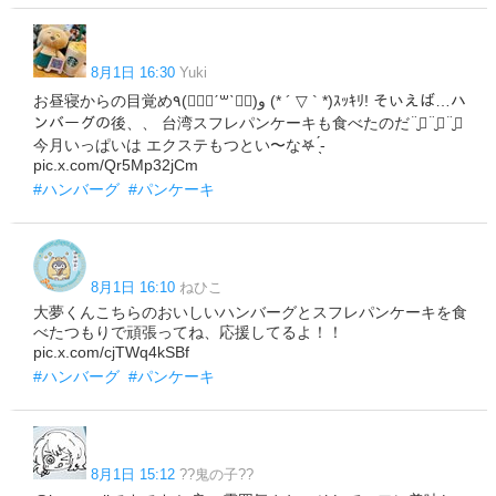
8月1日 16:30
Yuki
お昼寝からの目覚め٩(๑⃙⃘ˊ꒳​ˋ๑⃙)و (* ´ ▽ ` *)ｽｯｷﾘ! そいえば…ハ
ンバーグの後、、 台湾スフレパンケーキも食べたのだ¨̮⃝¨̮⃝¨̮⃝
今月いっぱいは エクステもつとい〜な𖤐 ̖́-
pic.x.com/Qr5Mp32jCm
#ハンバーグ
#パンケーキ
8月1日 16:10
ねひこ
大夢くんこちらのおいしいハンバーグとスフレパンケーキを食
べたつもりで頑張ってね、応援してるよ！！
pic.x.com/cjTWq4kSBf
#ハンバーグ
#パンケーキ
8月1日 15:12
??鬼の子??