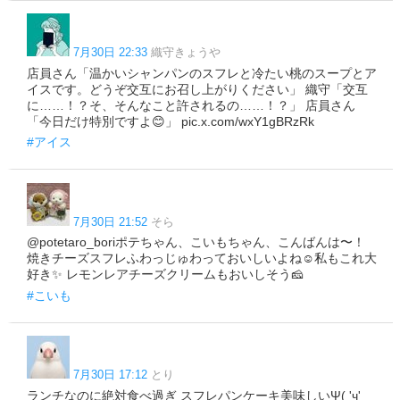
7月30日 22:33
織守きょうや
店員さん「温かいシャンパンのスフレと冷たい桃のスープとア
イスです。どうぞ交互にお召し上がりください」 織守「交互
に……！？そ、そんなこと許されるの……！？」 店員さん
「今日だけ特別ですよ😊」 pic.x.com/wxY1gBRzRk
#アイス
7月30日 21:52
そら
@potetaro_boriポテちゃん、こいもちゃん、こんばんは〜！
焼きチーズスフレふわっじゅわっておいしいよね☺️私もこれ大
好き✨ レモンレアチーズクリームもおいしそう🧀
#こいも
7月30日 17:12
とり
ランチなのに絶対食べ過ぎ スフレパンケーキ美味しいΨ( 'ч'