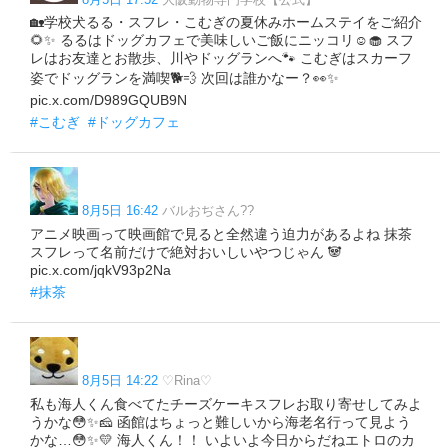
🏡学校犬るる・スフレ・こむぎの夏休みホームステイをご紹介
🌻✨ るるはドッグカフェで美味しいご飯にニッコリ☺️🧁 スフ
レはお友達とお散歩、川やドッグランへ🐾 こむぎはスカーフ
姿でドッグランを満喫🐕️💨 次回は誰かなー？👀✨
pic.x.com/D989GQUB9N
#こむぎ
#ドッグカフェ
8月5日 16:42
バルおぢさん??
アニメ映画って映画館で見ると全然違う迫力があるよね 抹茶
スフレって名前だけで絶対おいしいやつじゃん 🐼
pic.x.com/jqkV93p2Na
#抹茶
8月5日 14:22
♡Rina♡
私も海人くん食べてたチーズケーキスフレお取り寄せしてみよ
うかな😳✨🧀 函館はちょっと難しいから海老名行って見よう
かな…😳✨💛 海人くん！！ いよいよ今日からだねエトロのカ