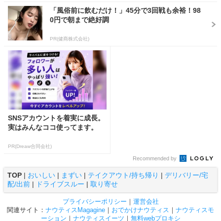
「風俗前に飲むだけ！」45分で3回戦も余裕！98
0円で朝まで絶好調
PR(健商株式会社)
SNSアカウントを着実に成長。
実はみんなココ使ってます。
PR(Dreaw合同会社)
Recommended by
TOP
|
おいしい
|
まずい
|
テイクアウト/持ち帰り
|
デリバリー/宅
配/出前
|
ドライブスルー
|
取り寄せ
プライバシーポリシー
｜
運営会社
関連サイト：
ナウティスMagagine
｜
おでかけナウティス
｜
ナウティスモ
ーション
｜
ナウティスイーツ
｜
無料webプロキシ