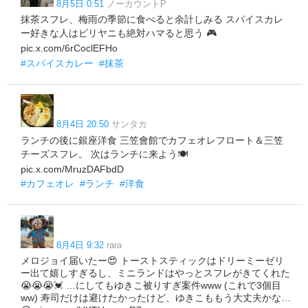
8月5日 0:51
ノーカウントP
抹茶スフレ、梅雨の季節に食べると余計しみる スパイスカレ
ー好きな人はビリヤニも絶対ハマると思う 🎮
pic.x.com/6rCoclEFHo
#スパイスカレー
#抹茶
8月4日 20:50
サンタカ
ランチの後に銀座洋食 三笠會館でカフェオレフロート＆三笠
チーズスフレ。 次はランチに来よう🍽
pic.x.com/MruzDAFbdD
#カフェオレ
#ランチ
#洋食
8月4日 9:32
rara
メロジョイ届いたー😍 トーストスティックはドリーミーゼリ
ー出て嬉しすぎるし、ミニランドはやっとスフレがきてくれた
😭😭😭💓 …にしてもゆきこ被りすぎ案件www (これで3個目
ww) 寿司だけは避けたかったけど、ゆきこももう大丈夫かな…