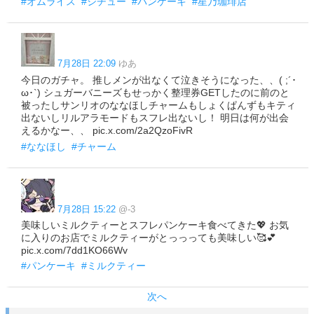
#オムライス
#シチュー
#パンケーキ
#星乃珈琲店
7月28日 22:09
ゆあ
今日のガチャ。 推しメンが出なくて泣きそうになった、、( ;´･
ω･`) シュガーバニーズもせっかく整理券GETしたのに前のと
被ったしサンリオのななほしチャームもしょくぱんずもキティ
出ないしリルアラモードもスフレ出ないし！ 明日は何が出会
えるかなー、、 pic.x.com/2a2QzoFivR
#ななほし
#チャーム
7月28日 15:22
@-3
美味しいミルクティーとスフレパンケーキ食べてきた💖 お気
に入りのお店でミルクティーがとっっっても美味しい🥰💕
pic.x.com/7dd1KO66Wv
#パンケーキ
#ミルクティー
次へ