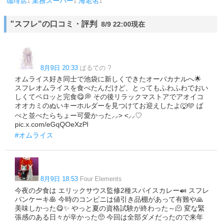
珈琲店
業務スーパー
海老名
1
1
1
"スフレ"の口コミ・評判
8/9 22:00現在
8月9日 20:33
ぱるての ?
オムライス好き同士で池袋に新しくできたオーバカナルへ🌟
スフレオムライスを食べたんだけど、とってもふわふわでおい
しくてペロッと完食😋💭 その後リラックマストアでアオイコ
オオカミのぬいキーホルダーを見つけてお迎えしたよ🐺🩵 ぱ
ぺと並べたらちょー可愛かった⸝⸝> <⸝⸝♡
pic.x.com/eGqQOeXzPl
#オムライス
8月9日 18:53
Four Elements
今夜の夕食は エリックサウス監修2種スパイスカレー🍛 スフレ
パンケーキ🥞 今時のコンビニは値引き品棚があって有難や🙏
美味しかった😋✨️ やっと夏の資格試験が終わった～🫠 変な緊
張感のある日々が辛かった🥺 今回は全部ダメだったので来年