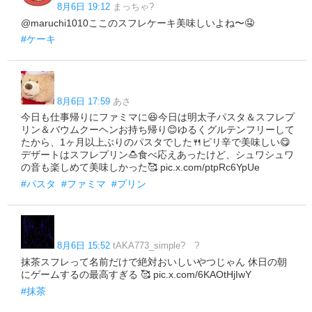
8月6日 19:12
まっちゃ?
@maruchi1010ここのスフレケーキ美味しいよね〜🤤
#ケーキ
8月6日 17:59
あさ
今日も仕事帰りにファミマに😆今日は明太子パスタ＆スフレプ
リン＆バウムクーヘンお持ち帰り😊ゆるくグルテンフリーして
たから、1ヶ月以上ぶりのパスタでした🍴ピリ辛で美味しい😋
デザートはスフレプリン🍮食べ応えあったけど、シュワシュワ
の音も楽しめて美味しかった🥰 pic.x.com/ptpRc6YpUe
#パスタ
#ファミマ
#プリン
8月6日 15:52
tAKA773_simple? ?
抹茶スフレって名前だけで絶対おいしいやつじゃん 休日の朝
にゲームするの最高すぎる 🥰 pic.x.com/6KAOtHjIwY
#抹茶