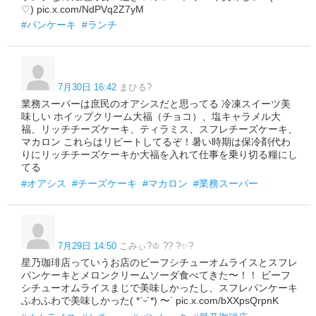
♡) pic.x.com/NdPVq2Z7yM
#パンケーキ
#ランチ
7月30日 16:42
まひる?
業務スーパーは庶民のオアシスだと思ってる 冷凍スイーツ美
味しい ホイップクリーム大福（チョコ）、塩キャラメル大
福、リッチチーズケーキ、ティラミス、スフレチーズケーキ、
マカロン これらはリピートしてるぞ！暑い時期は保冷剤代わ
りにリッチチーズケーキか大福を入れて仕事を乗り切る糧にし
てる
#オアシス
#チーズケーキ
#マカロン
#業務スーパー
7月29日 14:50
こみぃ?♔ ?? ?✨?
星乃珈琲店っていうお店のビーフシチューオムライスとスフレ
パンケーキとメロンクリームソーダ食べてきた〜！！ ビーフ
シチューオムライスまじで美味しかったし、スフレパンケーキ
ふわふわで美味しかった( *ˊᵕˋ*) 〜ᐝ pic.x.com/bXXpsQrpnK