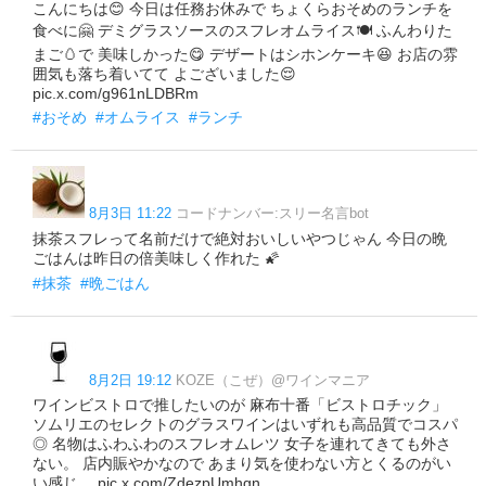
こんにちは😊 今日は任務お休みで ちょくらおそめのランチを
食べに🤗 デミグラスソースのスフレオムライス🍽️ ふんわりた
まご🥚で 美味しかった😋 デザートはシホンケーキ😆 お店の雰
囲気も落ち着いてて よございました😌
pic.x.com/g961nLDBRm
#おそめ
#オムライス
#ランチ
8月3日 11:22
コードナンバー:スリー名言bot
抹茶スフレって名前だけで絶対おいしいやつじゃん 今日の晩
ごはんは昨日の倍美味しく作れた 🌠
#抹茶
#晩ごはん
8月2日 19:12
KOZE（こぜ）@ワインマニア
ワインビストロで推したいのが 麻布十番「ビストロチック」
ソムリエのセレクトのグラスワインはいずれも高品質でコスパ
◎ 名物はふわふわのスフレオムレツ 女子を連れてきても外さ
ない。 店内賑やかなので あまり気を使わない方とくるのがい
い感じ。 pic.x.com/ZdezpUmhgn