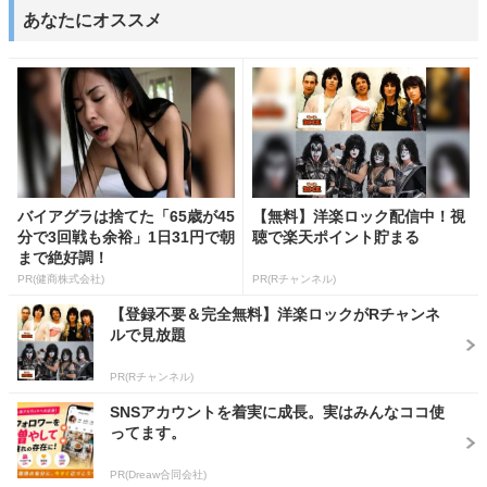
あなたにオススメ
バイアグラは捨てた「65歳が45
【無料】洋楽ロック配信中！視
分で3回戦も余裕」1日31円で朝
聴で楽天ポイント貯まる
まで絶好調！
PR(健商株式会社)
PR(Rチャンネル)
【登録不要＆完全無料】洋楽ロックがRチャンネ
ルで見放題
PR(Rチャンネル)
SNSアカウントを着実に成長。実はみんなココ使
ってます。
PR(Dreaw合同会社)