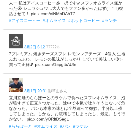
人ー 私はアイスコーヒー🧊一択ですw スフレオムライス無か
った😭 シュワシュワ…大人でもファン多かったはず(T ^ T)復
活させて！ pic.x.com/oiNMnDAhT7
#アイスコーヒー
#オムライス
#ホットコーヒー
#ランチ
8月2日 6:12
?????☃
7プレミアム 焼きチーズスフレ レモンレアチーズ 4個入 生地
ふわっふわ。 レモンの風味がしっかり していて美味しい🍋✨
買って正解🎵 pic.x.com/15pgtbAUfn
8月1日 20:31
影草山さん
立川立飛のららぽーとのラケルで食べたスフレオムライス、泡
が強すぎて正直きつかった。途中で本気で吐きそうになって危
なかった。 パンも本家の味とは全然違って微妙。半分以上残
してしまった。しかも、お腹壊してしまったし、最悪。もう行
かない。 pic.x.com/yORltDSegL
#ららぽーと
#オムライス
#パン
#ラケル