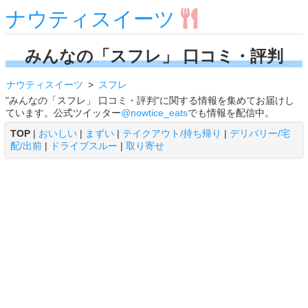
ナウティスイーツ
みんなの「スフレ」 口コミ・評判
ナウティスイーツ
スフレ
"みんなの「スフレ」 口コミ・評判"に関する情報を集めてお届けし
ています。公式ツイッター
@nowtice_eats
でも情報を配信中。
TOP
|
おいしい
|
まずい
|
テイクアウト/持ち帰り
|
デリバリー/宅
配/出前
|
ドライブスルー
|
取り寄せ