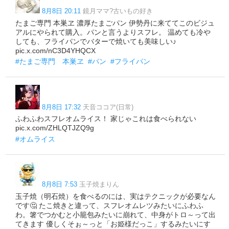
8月8日 20:11
鏡月ママ?古いもの好き
たまご専門 本巣ヱ 濃厚たまごパン 伊勢丹に来ててこのビジュ
アルにやられて購入。パンと言うよりスフレ。 温めても冷や
しても、フライパンでバターで焼いても美味しい♪
pic.x.com/nC3D4YHQCX
#たまご専門 本巣ヱ
#パン
#フライパン
8月8日 17:32
天音ココア(日常)
ふわふわスフレオムライス！ 家じゃこれは食べられない
pic.x.com/ZHLQTJZQ9g
#オムライス
8月8日 7:53
玉子焼まりん
玉子焼（明石焼）を食べるのには、実はテクニックが必要なん
です🤔 たこ焼きと違って、スフレオムレツみたいにふわふ
わ。箸でつかむと小籠包みたいに崩れて、中身がトロ～って出
てきます 優しくそぉ～っと「お姫様だっこ」するみたいにす