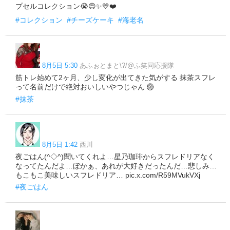
プセルコレクション😭😍✨💛❤️
#コレクション
#チーズケーキ
#海老名
8月5日 5:30
あふぉとまと\?/@ふ笑同応援隊
筋トレ始めて2ヶ月、少し変化が出てきた気がする 抹茶スフレ
って名前だけで絶対おいしいやつじゃん 🏐
#抹茶
8月5日 1:42
西川
夜ごはん(^◇^)聞いてくれよ…星乃珈琲からスフレドリアなく
なってたんだよ…ぼかぁ、あれが大好きだったんだ…悲しみ…
もこもこ美味しいスフレドリア… pic.x.com/R59MVukVXj
#夜ごはん