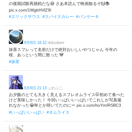
の後期試験再挑戦だな😅 さあ本読んで映画観るぞ🙌📚
pic.x.com/1WgbHVlZ9I
#エリックサウス
#スパイスカレー
#パンケーキ
8月9日 18:22
dokudami
抹茶スフレって名前だけで絶対おいしいやつじゃん 今年の
桜、あっという間に散った 🐼
#抹茶
8月8日 21:13
ぷわぷこ
お夕飯のとても大きく見えるスフレオムライス🤭初めて食べた
けど美味しかった！ 今回いっぱいいっぱいでこれしか写真撮
れなかった😭🌺とか咲いてたのにー pic.x.com/hoYmIRSBC3
#いっぱいいっぱい
#オムライス