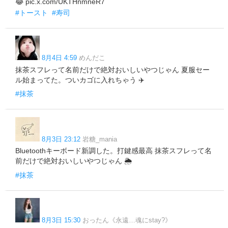
😂 pic.x.com/UKTHnmneR7
#トースト
#寿司
8月4日 4:59
めんだこ
抹茶スフレって名前だけで絶対おいしいやつじゃん 夏服セー
ル始まってた。ついカゴに入れちゃう ✈️
#抹茶
8月3日 23:12
岩糖_mania
Bluetoothキーボード新調した。打鍵感最高 抹茶スフレって名
前だけで絶対おいしいやつじゃん 🌦️
#抹茶
8月3日 15:30
おったん《永遠…魂にstay?》