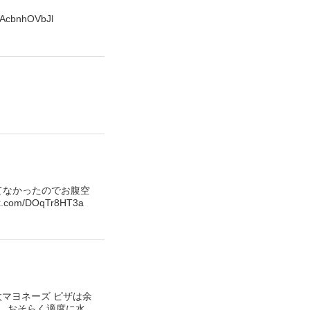
nhOVbJl
べてなかったのでお腹空
m/DOqTr8HT3a
太マヨネーズ ピザは余
。おそらく適度に水