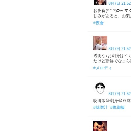
8月7日 21:52
お夜食(*´꒳`*)ｴ
甘みがあると、お刺身の旨
#夜食
8月7日 21:52
透明な♪お刺身はイ
だけど新鮮でなまら美味かっ
#メロディ
8月7日 21:52
晩御飯😆刺身😆豆腐😆味
#味噌汁
#晩御飯