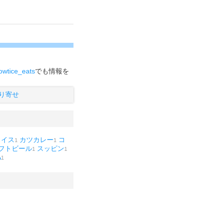
wtice_eats
でも情報を
り寄せ
ライス
カツカレー
コ
1
1
フトビール
スッピン
1
1
A
1