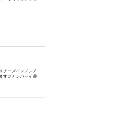
＆チーズインメンチ
す🍺カンパーイ😆