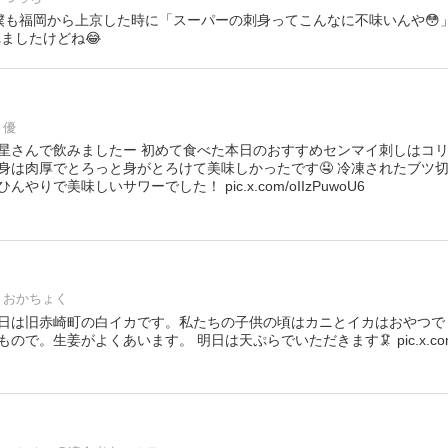
osieyo僕も福岡から上京した時に「スーパーの刺身ってこんなに不味いんや
れましたけどね😂
優
星さんで飲みましたー 初めて食べた本日のおすすめセンマイ刺しはコ
身は肉厚でとろっと身がとろけて美味しかったです🤤 冷凍されたブツ
りで美味しいサワーでした！ pic.x.com/oIIzPuwoU6
おかちょく
日は旧赤崎町の白イカです。私たちの子供の頃はカニとイカはおやつで
で。生姜がよくあいます。 明日は天ぷらでいただきます🦑 pic.x.com/o