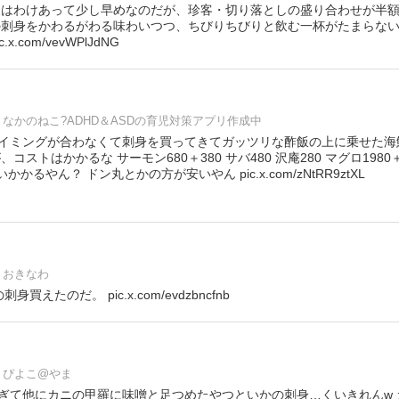
夜はわけあって少し早めなのだが、珍客・切り落としの盛り合わせが半
の刺身をかわるがわる味わいつつ、ちびりちびりと飲む一杯がたまらない
.com/vevWPlJdNG
なかのねこ?ADHD＆ASDの育児対策アプリ作成中
イミングが合わなくて刺身を買ってきてガッツリな酢飯の上に乗せた海
コストはかかるな サーモン680＋380 サバ480 沢庵280 マグロ1980＋
かかるやん？ ドン丸とかの方が安いやん pic.x.com/zNtRR9ztXL
おきなわ
えたのだ。 pic.x.com/evdzbncfnb
ぴよこ@やま
ぎて他にカニの甲羅に味噌と足つめたやつといかの刺身…くいきれんw 