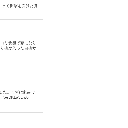
」って衝撃を受けた覚
リコリ食感で癖になり
切り桃が入った白桃サ
した。まずは刺身で
eDKLa9Dw8