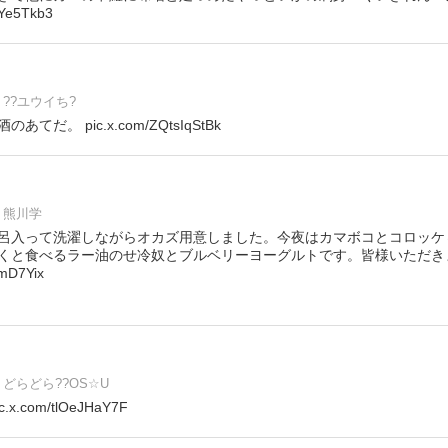
Ye5Tkb3
??ユウイち?
だ。 pic.x.com/ZQtsIqStBk
熊川学
呂入って洗濯しながらオカズ用意しました。今夜はカマボコとコロッケ
くと食べるラー油のせ冷奴とブルベリーヨーグルトです。皆様いただきま
pmD7Yix
どらどら??OS☆U
.com/tlOeJHaY7F