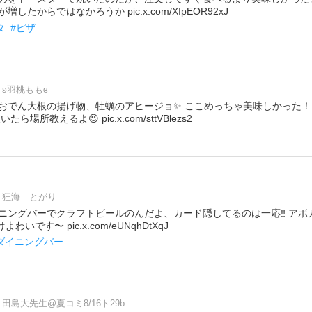
たからではなかろうか pic.x.com/XIpEOR92xJ
タ
#ピザ
ʚ羽桃ももɞ
おでん大根の揚げ物、牡蠣のアヒージョ✨ ここめっちゃ美味しかった！
場所教えるよ😉 pic.x.com/sttVBlezs2
狂海 とがり
ニングバーでクラフトビールのんだよ、カード隠してるのは一応‼️ アボ
わいです〜 pic.x.com/eUNqhDtXqJ
ダイニングバー
田島大先生@夏コミ8/16ト29b