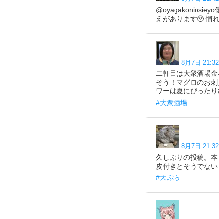
@oyagakoni
えがあります🥹 慣
8月7日 21:32
二軒目は大衆酒場金
そう！マグロのお刺
ワーは夏にぴったりひんや
#大衆酒場
8月7日 21:32
久しぶりの投稿。本
皮付きとそうでないもの
#天ぷら