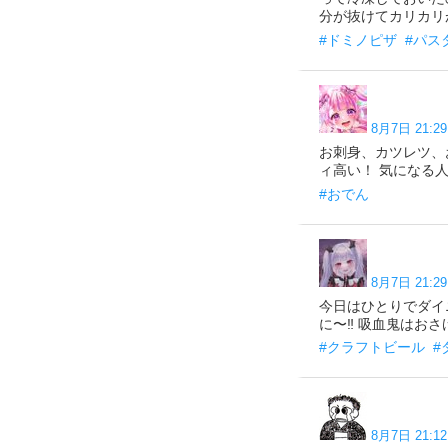
分が抜けてカリカリが増し
#ドミノピザ
#パス
8月7日 21:29
お刺身、カツレツ、
ィ高い！ 気になる人いたら
#おでん
8月7日 21:29
今日はひとりでダイ
に〜‼️ 吸血鬼はおさけよ
#クラフトビール
#
8月7日 21:12