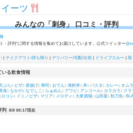
スイーツ
みんなの「刺身」 口コミ・評判
身
コミ・評判"に関する情報を集めてお届けしています。公式ツイッター
@no
い
|
テイクアウト/持ち帰り
|
デリバリー/宅配/出前
|
ドライブスルー
|
取
ている飲食情報
天ぷら
ピザ
唐揚げ
寿司
おでん
海鮮丼
丼
パスタ
カレー
オム
2
2
2
1
1
1
1
1
1
夜食
なかの
なでしこ
らぁめん
アワビ
アンコール
カラカラ
クラ
1
1
1
1
1
1
1
モロコシ
ドミノピザ
マリア
メロディ
大衆酒場
山田屋
秋刀魚
BL
1
1
1
1
1
1
1
評判
8/8 06:17現在