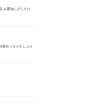
😋 お醤油に少しだけ
の刺身めっちゃ久しぶり