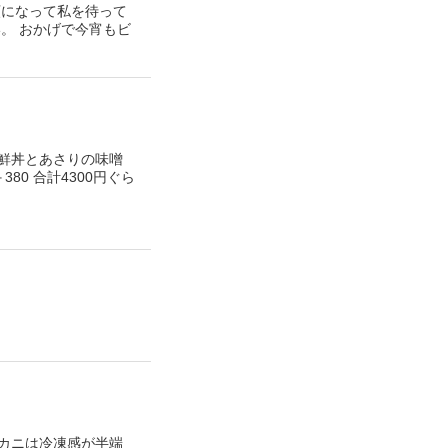
額になって私を待って
。 おかげで今宵もビ
鮮丼とあさりの味噌
380 合計4300円ぐら
カニは冷凍感が半端