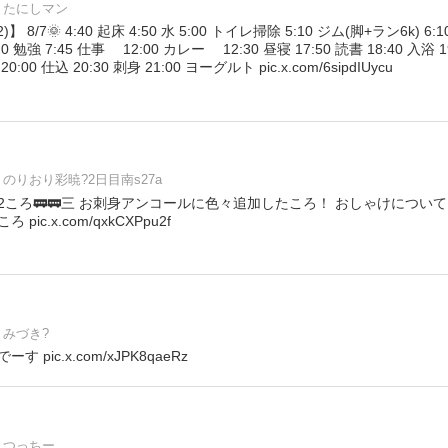
たにしマン
8/7🌞 4:40 起床 4:50 水 5:00 トイレ掃除 5:10 ジム(脚+ラン6k) 6:10
20 勉強 7:45 仕事 12:00 カレー 12:30 昼寝 17:50 読書 18:40 入浴
 20:00 仕込 20:30 刺身 21:00 ヨーグルト pic.x.com/6sipdIUycu
のりおり彩暁?2日目南s27a
2ころ🚃🚃三 お刺身アンコールに色々追加したころ！ おしゃけについ
ic.x.com/qxkCXPpu2f
みづき?
pic.x.com/xJPK8qaeRz
つっちー