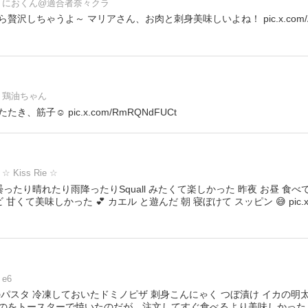
におくん@適合者奈々クラ
沢しちゃうよ～ マリアさん、お肉と刺身美味しいよね！ pic.x.com/Acb
鶏油ちゃん
、筋子☺️ pic.x.com/RmRQNdFUCt
☆ Kiss Rie ☆
曇ったり晴れたり雨降ったりSquall みたくて楽しかった 昨夜 お昼 食
甘くて美味しかった 💕 カエル と遊んだ 朝 寝ぼけて スッピン 😅 pic.x.co
e6
のパスタ 冷凍しておいたドミノピザ 刺身こんにゃく つぼ漬け イカの明
のをトースターで焼いたのだが、注文してすぐ食べるより美味しかった