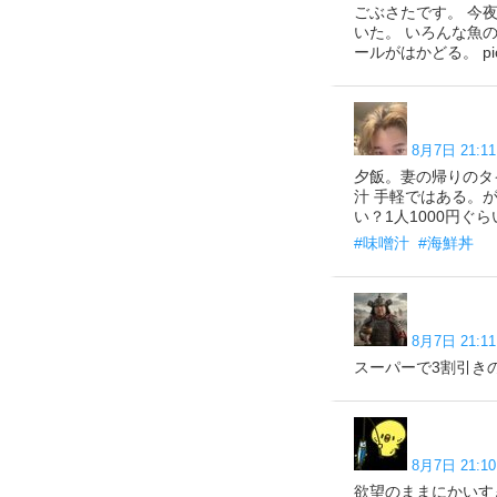
ごぶさたです。 今
いた。 いろんな魚
ールがはかどる。 pic.x
8月7日 21:11
夕飯。妻の帰りのタ
汁 手軽ではある。が、
い？1人1000円ぐらい
#味噌汁
#海鮮丼
8月7日 21:11
スーパーで3割引きの刺身買
8月7日 21:10
欲望のままにかいす