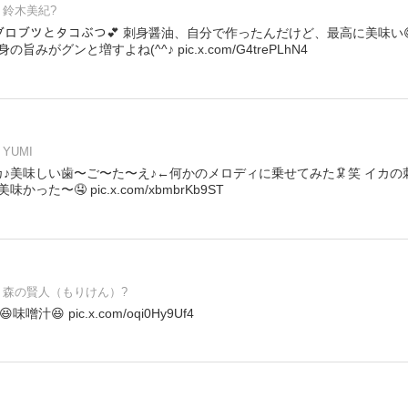
鈴木美紀?
ﾍﾍ マグロブツとタコぶつ💕 刺身醤油、自分で作ったんだけど、最高に美味い
みがグンと増すよね(^^♪ pic.x.com/G4trePLhN4
YUMI
カ♪美味しい歯〜ご〜た〜え♪←何かのメロディに乗せてみた🦑笑 イカ
た〜🤤 pic.x.com/xbmbrKb9ST
森の賢人（もりけん）?
噌汁😆 pic.x.com/oqi0Hy9Uf4