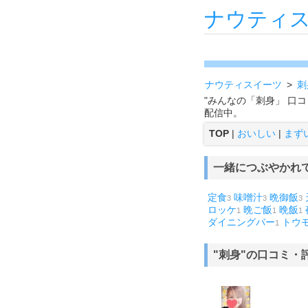
ナウティ
ナウティスイーツ
刺
"みんなの「刺身」 口
配信中。
TOP
|
おいしい
|
まず
一緒につぶやかれ
定食
味噌汁
晩御飯
3
3
3
ロッケ
晩ご飯
晩飯
1
1
1
ダイニングバー
トウ
1
"刺身"の口コミ・