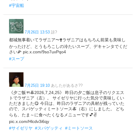
#宇宙船
7月26日 13:53
諒?
都城無事着いてラザニア〜❣️ラザニアはもちろん前菜も美味し
かったけど、とうもろこしの冷たいスープ、デキャンタでくだ
さい🌽 pic.x.com/9so7uxPqo4
#スープ
7月25日 19:10
あしたがあるさ??
《夕ご飯🍴🍝2026,7,24,25》 昨日の夕ご飯は息子のリクエス
トでラザニア（左）。 サイゼリヤに行った気分で美味しくい
ただきました😋 今日は、昨日のラザニアの具材が残っていた
ので、スパゲッティミートソース🍝（右）にしました。 どち
らも、たま～に食べたくなるメニューです💕✌
pic.x.com/Hlcdv3i6qy
#サイゼリヤ
#スパゲッティ
#ミートソース