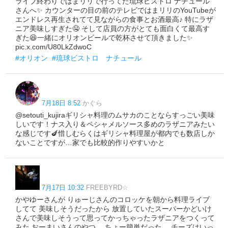
ライブ終わりではまリリで行ってた琉球ビストロ ナチュール
さんへ✨ カウンターの目の前のテレビではまリリのYouTubeが
エンドレス再生されてて見ながらの食事とお酒最高♪ 特にラザ
ニア美味しすぎた🤤 そして店員の方がとても面白くて最高す
ぎた😆一緒にオリオンビールで乾杯させて頂きました✨
pic.x.com/U80LkZdwoC
#オリオン
#琉球ビストロ ナチュール
7月18日 8:52
かぐら
@setouti_kujiraギリシャ料理のムサカのことならすっごい美味
しいです！ナス入り＆ペシャメルソース多めのラザニアみたい
な感じです🍆惜しむらくはギリシャ料理屋が都内でも数店しか
ないことですが…家でも比較的作りやすいかと
7月17日 10:32
FREEBYRD☆
かやゆーさんが りゅーじさんのコロッケを朝から料理ライブ
してて 美味しそうだったから 放置していたスーパーかどいけ
さんで美味しそうって思ってかっちゃったラザニアをつくって
みた おーまいさんのやつ… ちょー簡単だった… チーズはいっ