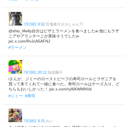
7月19日 9:52
百鬼夜行タカしゃん??
@shio_Melty自分はピザとラーメンを食べましたw 他にもラザ
ニアやアランチーニが美味そうでしたw
pic.x.com/RvJcA5AFNJ
#ラーメン
7月18日 20:12
知花園子
iさんが、ジミーのローストビーフの寿司ロールとラザニアを
買って来てくれて一緒に食べた。寿司ロールはチーズ入り。ど
ちらもおいしかった！ pic.x.com/ryI6KWMNVd
#ジミー
#寿司
7月18日 9:31
れい