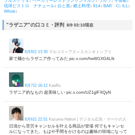
ブルスケッタ
ベーカリーレストランサンマルク
ワルツ
宇宙船
1
1
1
1
琉球ビストロ ナチュール
白と黒
郷土料理
814
BAR C
ILL
1
1
1
1
1
1
Whisk
1
"ラザニア"の口コミ・評判
8/9 03:10現在
8月8日 13:30
マルコス＝アス＝エカシオトンプイ
家で麺からラザニア作ってみた pic.x.com/hwW1XG4LIk
8月7日 16:12
KaeRu
ラザニア的なもの 超美味しい pic.x.com/UZ1glFXQyN
8月6日 22:51
Kazuma Hattori | デジタル広告・マーケの人
日清から苦労キャンセルを叶える商品が登場 何でもキャンセ
ルになってきた。もはや手間をかけるのは趣味の領域になって