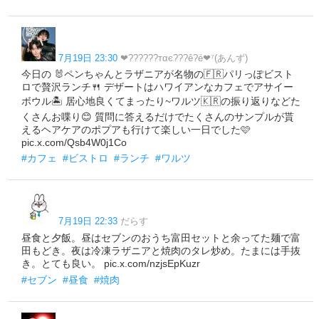
7月19日 23:30
❤︎??????тαє???ê?é❤︎⁷(あんず)
今日の 🐰ペンちゃんとラザニアが名物の🇫🇷パリっぽビスト
ロで贅沢ランチ🍴 デザートはハワイアンなカフェでアサイー
ボウル🏝 居心地良くてまったり~ワルツ🇰🇷の振り返りなどた
くさんお喋り😊 質問に答えるだけでたくさんのサンプルが貰
えるヘアケアのポプアも行けて楽しい一日でした🩷
pic.x.com/Qsb4W0j1Co
#カフェ
#ビストロ
#ランチ
#ワルツ
7月19日 22:33
だらす
昼食と夕飯。昼はセブンのおうち富田セットと余ってた麺で富
田もどき。夜は冷凍ラザニアと焼肉のタレ炒め。たまには手抜
き。とても良い。 pic.x.com/nzjsEpKuzr
#セブン
#昼食
#焼肉