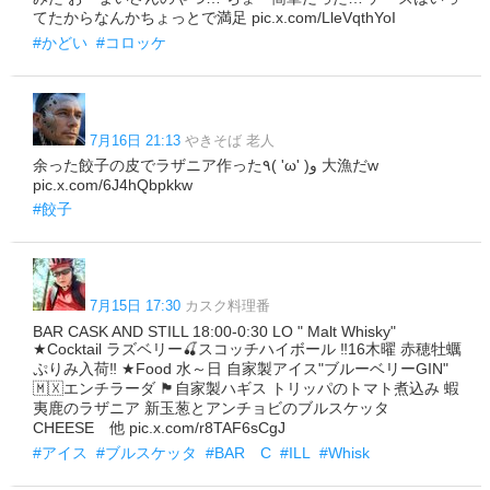
てたからなんかちょっとで満足 pic.x.com/LleVqthYoI
#かどい
#コロッケ
7月16日 21:13
やきそば 老人
余った餃子の皮でラザニア作った٩( 'ω' )و 大漁だw
pic.x.com/6J4hQbpkkw
#餃子
7月15日 17:30
カスク料理番
BAR CASK AND STILL 18:00-0:30 LO " Malt Whisky"
★Cocktail ラズベリー🍒スコッチハイボール ‼️16木曜 赤穂牡蠣
ぷりみ入荷‼️ ★Food 水～日 自家製アイス"ブルーベリーGIN"
🇲🇽エンチラーダ 🏴󠁧󠁢󠁳󠁣󠁴󠁿自家製ハギス トリッパのトマト煮込み 蝦
夷鹿のラザニア 新玉葱とアンチョビのブルスケッタ
CHEESE 他 pic.x.com/r8TAF6sCgJ
#アイス
#ブルスケッタ
#BAR C
#ILL
#Whisk