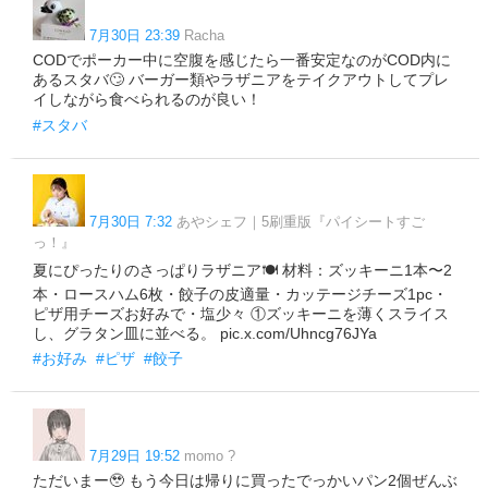
7月30日 23:39
Racha
CODでポーカー中に空腹を感じたら一番安定なのがCOD内に
あるスタバ🙄 バーガー類やラザニアをテイクアウトしてプレ
イしながら食べられるのが良い！
#スタバ
7月30日 7:32
あやシェフ｜5刷重版『パイシートすご
っ！』
夏にぴったりのさっぱりラザニア🍽️ 材料：ズッキーニ1本〜2
本・ロースハム6枚・餃子の皮適量・カッテージチーズ1pc・
ピザ用チーズお好みで・塩少々 ①ズッキーニを薄くスライス
し、グラタン皿に並べる。 pic.x.com/Uhncg76JYa
#お好み
#ピザ
#餃子
7月29日 19:52
momo ?
ただいまー🥹 もう今日は帰りに買ったでっかいパン2個ぜんぶ