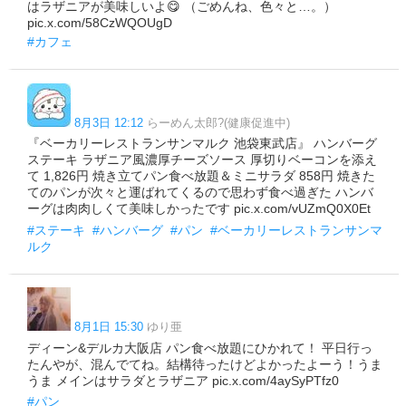
はラザニアが美味しいよ😋 （ごめんね、色々と…。）
pic.x.com/58CzWQOUgD
#カフェ
8月3日 12:12
らーめん太郎?(健康促進中)
『ベーカリーレストランサンマルク 池袋東武店』 ハンバーグ
ステーキ ラザニア風濃厚チーズソース 厚切りベーコンを添え
て 1,826円 焼き立てパン食べ放題＆ミニサラダ 858円 焼きた
てのパンが次々と運ばれてくるので思わず食べ過ぎた ハンバ
ーグは肉肉しくて美味しかったです pic.x.com/vUZmQ0X0Et
#ステーキ
#ハンバーグ
#パン
#ベーカリーレストランサンマ
ルク
8月1日 15:30
ゆり亜
ディーン&デルカ大阪店 パン食べ放題にひかれて！ 平日行っ
たんやが、混んでてね。結構待ったけどよかったよーう！うま
うま メインはサラダとラザニア pic.x.com/4aySyPTfz0
#パン