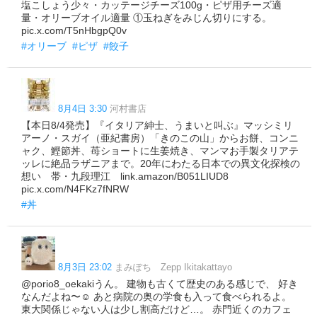
塩こしょう少々・カッテージチーズ100g・ピザ用チーズ適
量・オリーブオイル適量 ①玉ねぎをみじん切りにする。
pic.x.com/T5nHbgpQ0v
#オリーブ
#ピザ
#餃子
8月4日 3:30
河村書店
【本日8/4発売】『イタリア紳士、うまいと叫ぶ』マッシミリ
アーノ・スガイ（亜紀書房）「きのこの山」からお餅、コンニ
ャク、鰹節丼、苺ショートに生姜焼き、マンマお手製タリアテ
ッレに絶品ラザニアまで。20年にわたる日本での異文化探検の
想い 帯・九段理江 link.amazon/B051LIUD8
pic.x.com/N4FKz7fNRW
#丼
8月3日 23:02
まみぽち Zepp Ikitakattayo
@porio8_oekakiうん。 建物も古くて歴史のある感じで、 好き
なんだよね〜☺️ あと病院の奥の学食も入って食べられるよ。
東大関係じゃない人は少し割高だけど…。 赤門近くのカフェ