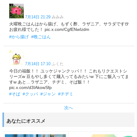
7月14日 21:29
みみみ
火曜晩ごはんはから揚げ、もずく酢、ラザニア、サラダです🍺
お疲れ様でした！ pic.x.com/CgfENwIzdm
#から揚げ
#晩ごはん
7月14日 17:10
ふくた
今日の福飯！！ ユッケジャンクッパ！！ これもリクエストシ
リーズw 豆もやし多くて麺入ってるみたいw 下にご飯入ってま
すw あと…ラザニア、チヂミ、そば飯！！
pic.x.com/d3IAkowSfp
#そば
#クッパ
#ジャン
#チヂミ
次へ
あなたにオススメ