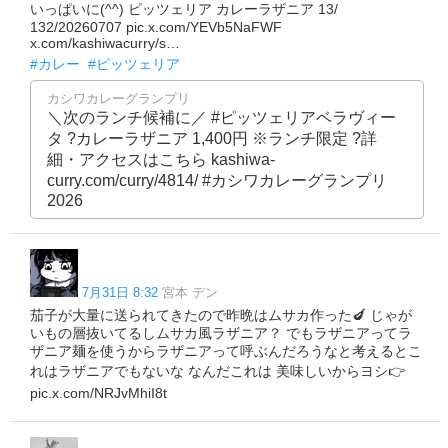
いっぱいに(^^) ピッツェリア カレーラザニア 13/
132/20260707 pic.x.com/YEVb5NaFWF
x.com/kashiwacurry/s…
#カレー
#ピッツェリア
カシワカレーグランプリ
＼次のランチ候補に／ #ピッツェリアベラヴィー
タ ?カレーラザニア 1,400円 ※ランチ限定 ?詳
細・アクセスはこちら kashiwa-
curry.com/curry/4814/ #カシワカレーグランプリ
2026
7月31日 8:32
宮本 デン
茄子が大量に送られてきたので昨晩はムサカ作った🍆 じゃが
いもの層抜いてるしムサカ風ラザニア？ でもラザニアってラ
ザニア麺を使うからラザニアって呼ぶんだろうなと考えるとこ
れはラザニアでもないな なんだこれは 美味しいからヨシ👉
pic.x.com/NRJvMhiI8t