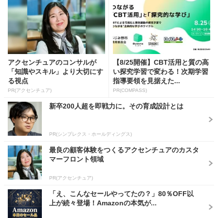
アクセンチュアのコンサルが
【8/25開催】CBT活用と質の高
「知識やスキル」より大切にす
い探究学習で変わる！次期学習
る視点
指導要領を見据えた...
PR(アクセンチュア)
PR(COMPASS)
新卒200人超を即戦力に。その育成設計とは
PR(シンプレクス・ホールディングス)
最良の顧客体験をつくるアクセンチュアのカスタ
マーフロント領域
PR(アクセンチュア)
「え、こんなセールやってたの？」80％OFF以
上が続々登場！Amazonの本気が...