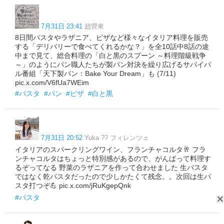
7月31日 23:41
趙營來
8日間パスタやラザニア、ピザなど様々なイタリア料理を販売
する「デリバリーで食べてくれるかな？」を全10話中8話の途
中まで見て、総合料理の「白と黒のスプーン ～料理階級戦争
～」のようにパン職人たちが製パン対決を繰り広げるサバイバ
ル番組「天下製パン：Bake Your Dream」も (7/11)
pic.x.com/V6fUa7WEim
#パスタ
#パン
#ピザ
#白と黒
7月31日 20:52
Yuka ?? フィレンツェ
イタリアのスパークリングワイン、フランチャコルタ🥂 フラ
ンチャコルタはちょっと特別感があるので、がんばって料理す
るぞってなる 野菜のラザニアを作って合わせました 生パスタ
ではなく乾パスタだったので少しかたくて残念。。次回は生パ
スタ打つぞ💪 pic.x.com/jRuKgepQnk
#パスタ