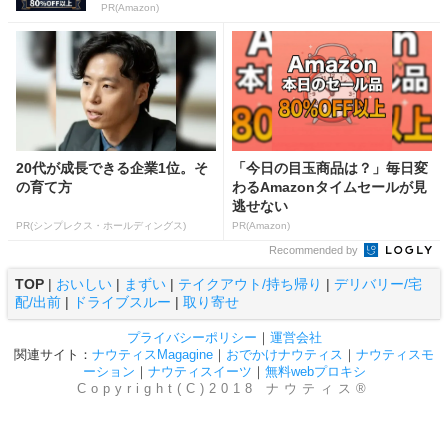
PR(Amazon)
20代が成長できる企業1位。そ
「今日の目玉商品は？」毎日変
の育て方
わるAmazonタイムセールが見
逃せない
PR(シンプレクス・ホールディングス)
PR(Amazon)
Recommended by
TOP
|
おいしい
|
まずい
|
テイクアウト/持ち帰り
|
デリバリー/宅
配/出前
|
ドライブスルー
|
取り寄せ
プライバシーポリシー
｜
運営会社
関連サイト：
ナウティスMagagine
｜
おでかけナウティス
｜
ナウティスモ
ーション
｜
ナウティスイーツ
｜
無料webプロキシ
Copyright(C)2018 ナウティス®