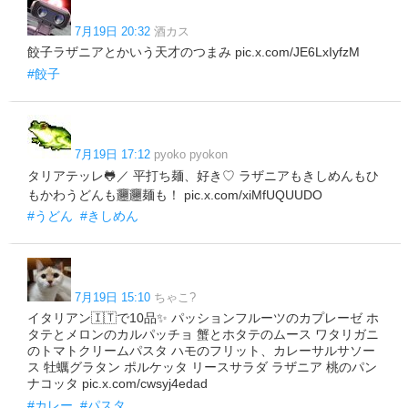
7月19日 20:32
酒カス
餃子ラザニアとかいう天才のつまみ pic.x.com/JE6LxIyfzM
#餃子
7月19日 17:12
pyoko pyokon
タリアテッレ🐸／ 平打ち麺、好き♡ ラザニアもきしめんもひ
もかわうどんも𰻞𰻞麺も！ pic.x.com/xiMfUQUUDO
#うどん
#きしめん
7月19日 15:10
ちゃこ?
イタリアン🇮🇹で10品✨️ パッションフルーツのカプレーゼ ホ
タテとメロンのカルパッチョ 蟹とホタテのムース ワタリガニ
のトマトクリームパスタ ハモのフリット、カレーサルサソー
ス 牡蠣グラタン ポルケッタ リースサラダ ラザニア 桃のパン
ナコッタ pic.x.com/cwsyj4edad
#カレー
#パスタ