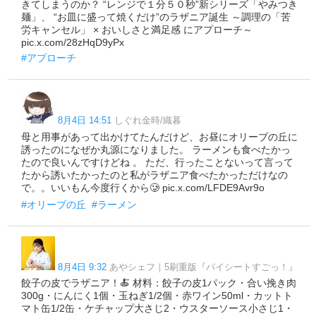
きてしまうのか？ “レンジで１分５０秒”新シリーズ「やみつき
麺」、 “お皿に盛って焼くだけ”のラザニア誕生 ～調理の「苦
労キャンセル」 × おいしさと満足感 にアプローチ～
pic.x.com/28zHqD9yPx
#アプローチ
8月4日 14:51
しぐれ金時/織暮
母と用事があって出かけてたんだけど、お昼にオリーブの丘に
誘ったのになぜか丸源になりました。 ラーメンも食べたかっ
たので良いんですけどね 。 ただ、行ったことないって言って
たから誘いたかったのと私がラザニア食べたかっただけなの
で。。いいもん今度行くから🥲 pic.x.com/LFDE9Avr9o
#オリーブの丘
#ラーメン
8月4日 9:32
あやシェフ｜5刷重版『パイシートすごっ！』
餃子の皮でラザニア！🍝 材料：餃子の皮1パック・合い挽き肉
300g・にんにく1個・玉ねぎ1/2個・赤ワイン50ml・カットト
マト缶1/2缶・ケチャップ大さじ2・ウスターソース小さじ1・