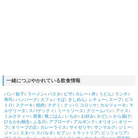
一緒につぶやかれている飲食情報
パン
餃子
ラーメン
パスタ
ピザ
カレー
丼
うどん
ランチ
7
5
4
4
4
4
3
3
3
寿司
ハンバーグ
カフェ
そば
きしめん
シチュー
スープ
ビス
2
2
2
1
1
1
1
トロ
ステーキ
焼肉
チヂミ
クッパ
コロッケ
カルツォーネ
マ
1
1
1
1
1
1
1
ルゲリータ
スパゲッティ
ミートソース
クリームパン
アイス
1
1
1
1
1
ミルクティー
昼食
晩ごはん
いちか
お好み
かどい
から揚げ
1
1
1
1
1
1
1
ひもかわ桐生
ふる川
アプローチ
アルポンテ
オリオン
オリー
1
1
1
1
1
ブ
オリーブの丘
カレーライス
サイゼリヤ
サンマルク
ジミー
1
1
1
1
1
1
ジャン
スタバ
スパルタ
セブン
トラットリア
ピッツェリア
1
1
1
1
1
1