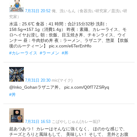
7月31日 20:52
俺、洗いもん（食器洗い研究家／皿洗い研
究家）
水温：25.6℃ 食器：41 時間：合計15分32秒 洗剤：
158.5g⇒157.1g（消費1.4g） 昨夜：素麺、カレーライス、モ
ロヘイヤお浸し 朝：炊飯、目玉焼き丼、チキンライス、ウイ
ンナー 昼：牛肉炒め丼 夜：ラーメン、ラザニア、惣菜 【炊飯
後のルーティーン】 pic.x.com/e6TerEnHfo
#カレーライス
#ラーメン
#丼
7月31日 20:30
mic(マイク)
@Inko_Gohanラザニア丼。 pic.x.com/Q0fT7ZSRyq
#丼
7月31日 16:53
こばやしじゅん(カレー垢)?
超あつあつ！ カレーはそんなに強くなく、 ほのかな感じで、
チーズとろりと風味もして、 美味しい！ そして、 意外とお腹