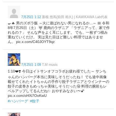
7月25日 1:12
蒼根 悠馬(前田 裕久) | KAMIKAWA Lab代表
🍳🔥 男のズボラ飯 ～火に遊ばれない男になれるか...～ 📅 令和
8年7月25日（土） 🦌 鹿肉のラザニア 「ラザニアって、家で作
れるの？」 そんな声をよく耳にします。 でも、一枚ずつ積み
重ねていくだけ。 実は見た目ほど難しい料理ではありませ
ん。 pic.x.com/C40JOYT9qz
7月25日 1:09
T.M music
1:10❤️❣️ 今日はイトサンオフコラボお疲れ様でした～ サンち
ゃんのハンバーグ本当に美味しそうだったね！ でも途中画像
載せてくれたイトちゃんの手作り餃子ラザニアとウインナーの
餃子の皮巻きもめっちゃ美味しそうだった🤤 料理の腕前もレ
ベルアップしてるんだね✨️ おやすみなさい〜🌠
pic.x.com/oHXi7OoKwU
#ハンバーグ
#餃子