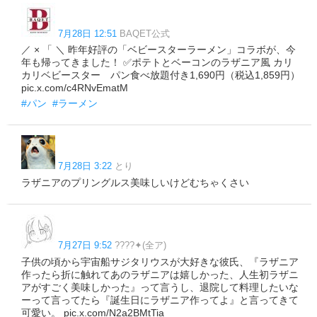
7月28日 12:51
BAQET公式
／ × 「 ＼ 昨年好評の「ベビースターラーメン」コラボが、今
年も帰ってきました！ ✅ポテトとベーコンのラザニア風 カリ
カリベビースター パン食べ放題付き1,690円（税込1,859円）
pic.x.com/c4RNvEmatM
#パン
#ラーメン
7月28日 3:22
とり
ラザニアのプリングルス美味しいけどむちゃくさい
7月27日 9:52
????✦(全ア)
子供の頃から宇宙船サジタリウスが大好きな彼氏、『ラザニア
作ったら折に触れてあのラザニアは嬉しかった、人生初ラザニ
アがすごく美味しかった』って言うし、退院して料理したいな
ーって言ってたら『誕生日にラザニア作ってよ』と言ってきて
可愛い。 pic.x.com/N2a2BMtTia