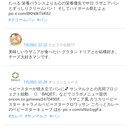
たべる 栄養バランスよりも心の栄養優先で🫶🏻 ラザニアパン
とずっしりクリームパン！ そしてハイボール飲むよぉ
pic.x.com/8KHdkTbK8J
#クリームパン
#パン
7月29日 12:12
ラビフラ伝助??
美味しいラザニアが食べたい グラタン ドリアとか結構好き。
チーズ大好きマンです。
7月28日 15:29
オリコンニュース
ベビースターが焼き立てパンに💕 サンマルクとの共同プロジ
ェクト始動 ⠀ 🍞「BAQET」などでコラボメニュー提供
oricon.co.jp/news/2470490/f… ⠀ ラザニア風 カリカリベビー
スター キャラメルベビースタークロワッサン ごろっとカレー
のベビースターキューブ ほか pic.x.com/sNizi1qgFa
#カレー
#サンマルク
#パン