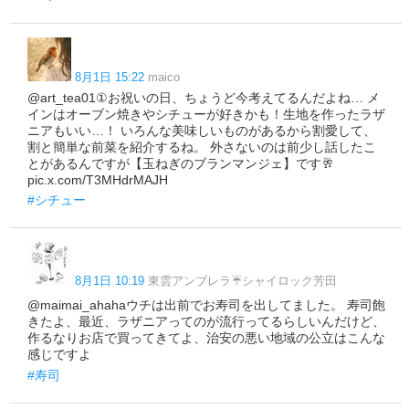
8月1日 15:22
maico
@art_tea01①お祝いの日、ちょうど今考えてるんだよね… メ
インはオーブン焼きやシチューが好きかも！生地を作ったラザ
ニアもいい…！ いろんな美味しいものがあるから割愛して、
割と簡単な前菜を紹介するね。 外さないのは前少し話したこ
とがあるんですが【玉ねぎのブランマンジェ】です🥂
pic.x.com/T3MHdrMAJH
#シチュー
8月1日 10:19
東雲アンブレラ☔シャイロック芳田
@maimai_ahahaウチは出前でお寿司を出してました。 寿司飽
きたよ、最近、ラザニアってのが流行ってるらしいんだけど、
作るなりお店で買ってきてよ、治安の悪い地域の公立はこんな
感じですよ
#寿司