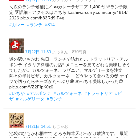
＼次のランチ候補に／ 🍛カレーラザニア 1,400円 ※ランチ限
定 🔻詳細・アクセスはこちら kashiwa-curry.com/curry/4814/
2026 pic.x.com/h83Rd9IF4q
#カレー
#ランチ
#814
7月22日 11:30
よっきん｜870写真
道の駅いちかわ 先日、ランチで訪れた… トラットリア・アル
ポンテ イタリア料理のお店‼️ メニューを見てどれも美味しそう
でしたが… カルツォーネ、ラザニア、マルゲリータを注文
熱々の半月ピザ、カルツォーネ… どうやって食べるの😳 ナイ
フで切ったらチーズがたっぷり😆 めっちゃ美味しかった😋
pic.x.com/VZ2FIpK0z0
#いちか
#アルポンテ
#カルツォーネ
#トラットリア
#ピ
ザ
#マルゲリータ
#ランチ
7月21日 14:51
もじゃお
池袋のひもかわ桐生で とろろ舞茸天ぶっかけ放浪です。 最近