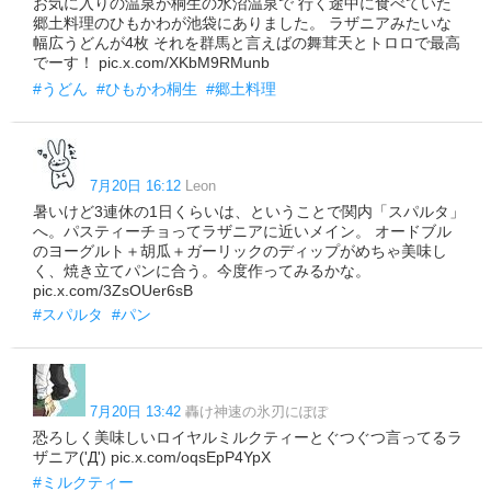
お気に入りの温泉が桐生の水沼温泉で 行く途中に食べていた
郷土料理のひもかわが池袋にありました。 ラザニアみたいな
幅広うどんが4枚 それを群馬と言えばの舞茸天とトロロで最高
でーす！ pic.x.com/XKbM9RMunb
#うどん
#ひもかわ桐生
#郷土料理
7月20日 16:12
Leon
暑いけど3連休の1日くらいは、ということで関内「スパルタ」
へ。パスティーチョってラザニアに近いメイン。 オードブル
のヨーグルト＋胡瓜＋ガーリックのディップがめちゃ美味し
く、焼き立てパンに合う。今度作ってみるかな。
pic.x.com/3ZsOUer6sB
#スパルタ
#パン
7月20日 13:42
轟け神速の氷刃にぽぽ
恐ろしく美味しいロイヤルミルクティーとぐつぐつ言ってるラ
ザニア('Д') pic.x.com/oqsEpP4YpX
#ミルクティー