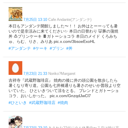
7月25日 13:10
Cafe Andante(アンダンテ)
本日もアンダンテ開館しました〜！！ お外はとーーっても暑
いので是非涼みに来てください✨ 本日の日替わり 🐷豚の蒲焼
丼 🍮プリンケーキ 🍫ガトーショコラ 本日のメイド くろみち
ゅ、らむ、りさ、みりあ pic.x.com/3bsoeExoHL
#アンダンテ
#ケーキ
#プリン
#丼
7月23日 21:33
Noriko?Margaret
吉祥寺『武蔵野珈琲店』 焼肉の後に井の頭公園を散歩したら
暑くなり寄り道。公園も七井橋通りも暑さのせいか普段より空
いていた。 ひといきついて涼をとる。 ブレンドとガトーショ
コラ、おいしかった。 pic.x.com/GnzqdJwCl7
#ひといき
#武蔵野珈琲店
#焼肉
7月22日 23:10
あされな??デジタル休養中〜７月は独り言