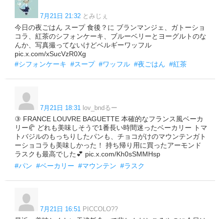
7月21日 21:32
とみじぇ
今日の夜ごはん スープ 食後？に ブランマンジェ、ガトーショ
コラ、紅茶のシフォンケーキ、ブルーベリーとヨーグルトのな
んか、写真撮ってないけどベルギーワッフル
pic.x.com/xSucVzR0Xg
#シフォンケーキ
#スープ
#ワッフル
#夜ごはん
#紅茶
7月21日 18:31
lov_bndるー
③ FRANCE LOUVRE BAGUETTE 本確的なフランス風ベーカ
リー🥐 どれも美味しそうで1番長い時間迷ったベーカリー トマ
トバジルのもっちりしたパンも、チョコがけのマウンテンガト
ーショコラも美味しかった！ 持ち帰り用に買ったアーモンド
ラスクも最高でした💕 pic.x.com/Kh0sSMMHsp
#パン
#ベーカリー
#マウンテン
#ラスク
7月21日 16:51
PICCOLO??