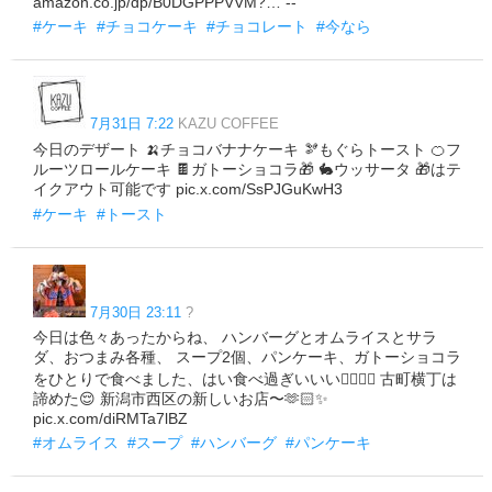
amazon.co.jp/dp/B0DGPPPVVM?… --
#ケーキ
#チョコケーキ
#チョコレート
#今なら
7月31日 7:22
KAZU COFFEE
今日のデザート 🍌チョコバナナケーキ 🫘もぐらトースト 🍊フ
ルーツロールケーキ 🍫ガトーショコラ🎁 🐇ウッサータ 🎁はテ
イクアウト可能です pic.x.com/SsPJGuKwH3
#ケーキ
#トースト
7月30日 23:11
?
今日は色々あったからね、 ハンバーグとオムライスとサラ
ダ、おつまみ各種、 スープ2個、パンケーキ、ガトーショコラ
をひとりで食べました、はい食べ過ぎいいい🙂‍↕️🙂‍↕️ 古町横丁は
諦めた😌 新潟市西区の新しいお店〜🫶🏻✨
pic.x.com/diRMTa7lBZ
#オムライス
#スープ
#ハンバーグ
#パンケーキ