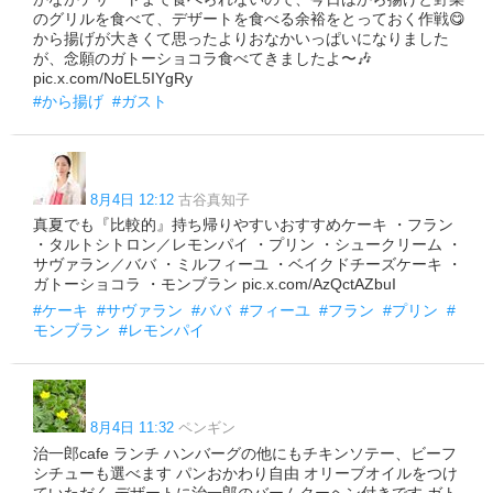
のグリルを食べて、デザートを食べる余裕をとっておく作戦😋
から揚げが大きくて思ったよりおなかいっぱいになりました
が、念願のガトーショコラ食べてきましたよ〜🎶
pic.x.com/NoEL5IYgRy
#から揚げ
#ガスト
8月4日 12:12
古谷真知子
真夏でも『比較的』持ち帰りやすいおすすめケーキ ・フラン
・タルトシトロン／レモンパイ ・プリン ・シュークリーム ・
サヴァラン／ババ ・ミルフィーユ ・ベイクドチーズケーキ ・
ガトーショコラ ・モンブラン pic.x.com/AzQctAZbuI
#ケーキ
#サヴァラン
#ババ
#フィーユ
#フラン
#プリン
#
モンブラン
#レモンパイ
8月4日 11:32
ペンギン
治一郎cafe ランチ ハンバーグの他にもチキンソテー、ビーフ
シチューも選べます パンおかわり自由 オリーブオイルをつけ
ていただく デザートに治一郎のバームクーヘン付きです ガト