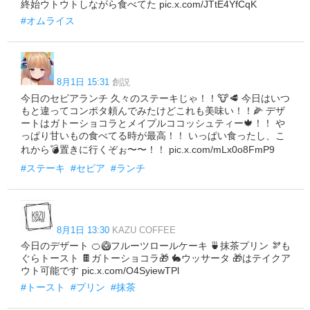
終始ウトウトしながら食べてた pic.x.com/JTtE4YfCqK
#オムライス
8月1日 15:31
創説
今日のセピアランチ 久々のステーキじゃ！！🐮🥩 今日はいつ
もと違ってコンポタ頼んでみたけどこれも美味い！！🌽 デザ
ートはガトーショコラとメイプルココッシュティー🍁！！ や
っぱり甘いもの食べてる時が最高！！ いっぱい食ったし、こ
れから💣置きに行くぞぉ〜〜！！ pic.x.com/mLx0o8FmP9
#ステーキ
#セピア
#ランチ
8月1日 13:30
KAZU COFFEE
今日のデザート 🍊🥝フルーツロールケーキ 🍵抹茶プリン 🫘も
ぐらトースト 🍫ガトーショコラ🎁 🐇ウッサータ 🎁はテイクア
ウト可能です pic.x.com/O4SyiewTPl
#トースト
#プリン
#抹茶