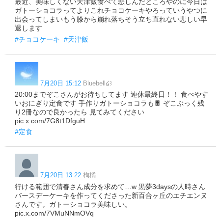
最近、美味しくない天津飯食べて悲しんだところやのに今日は
ガトーショコラってよりこれチョコケーキやろっていうやつに
出会ってしまいもう膝から崩れ落ちそう立ち直れない悲しい早
退します
#チョコケーキ
#天津飯
7月20日 15:12
Bluebell໒꒱
20:00までぞこさんがお待ちしてます 連休最終日！！ 食べやす
いおにぎり定食です 手作りガトーショコラも🍫 ぞこぶっく残
り2冊なので良かったら 見てみてください
pic.x.com/7G8t1DfguH
#定食
7月20日 13:22
枸橘
行ける範囲で清春さん成分を求めて…w 黒夢3daysの人時さん
バースデーケーキを作ってくださった新百合ヶ丘のエチエンヌ
さんです。ガトーショコラ美味しい。
pic.x.com/7VMuNNmOVq