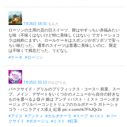
7月26日 18:31
もんた
ローソンの土用の丑の日スイーツ、餅はやすっちい赤福みたい
な味（不味くはないけど特に美味しくはない）でガトーショコ
ラは純粋にまずい、ロールケーキはスポンジがボソボソで安っ
ちい味だった。 通常のスイーツは普通に美味しいのに、限定
は不味くて残念だった、リピなし
#ケーキ
#ローソン
7月25日 20:13
のんびりん
パークサイド・グリルのプリフィックス・コース​✨ 前菜、スー
プ、メイン、デザートをいくつかのメニューから自分の好きな
ものを選べるよ😋🎶 娘は アンティパスト・ミスト コーンポタ
ージュ グリルベーコンとトリュフのカルボナーラ ガトーショ
コラ・バニラアイス添え 紅茶 pic.x.com/rk7FhJQr2s
#アイス
#アンティ
#カルボナーラ
#スープ
#パスト
#パー
クサイド
#ポタージュ
#ミスト
#紅茶