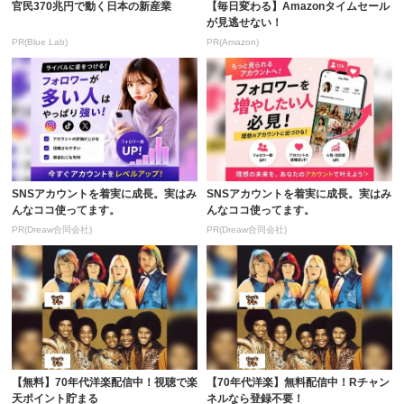
官民370兆円で動く日本の新産業
【毎日変わる】Amazonタイムセール
が見逃せない！
PR(Blue Lab)
PR(Amazon)
SNSアカウントを着実に成長。実はみ
SNSアカウントを着実に成長。実はみ
んなココ使ってます。
んなココ使ってます。
PR(Dreaw合同会社)
PR(Dreaw合同会社)
【無料】70年代洋楽配信中！視聴で楽
【70年代洋楽】無料配信中！Rチャン
天ポイント貯まる
ネルなら登録不要！