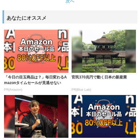
次へ
あなたにオススメ
「今日の目玉商品は？」毎日変わるA
官民370兆円で動く日本の新産業
mazonタイムセールが見逃せない
PR(Amazon)
PR(Blue Lab)