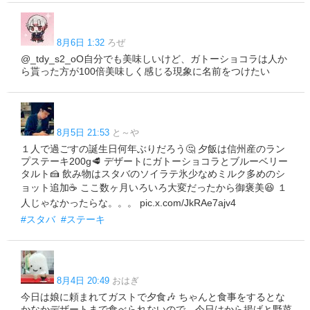
8月6日 1:32
ろぜ
@_tdy_s2_oO自分でも美味しいけど、ガトーショコラは人か
ら貰った方が100倍美味しく感じる現象に名前をつけたい
8月5日 21:53
と～や
１人で過ごすの誕生日何年ぶりだろう🤔 夕飯は信州産のラン
プステーキ200g🥩 デザートにガトーショコラとブルーベリー
タルト🍰 飲み物はスタバのソイラテ氷少なめミルク多めのシ
ョット追加☕ ここ数ヶ月いろいろ大変だったから御褒美😆 １
人じゃなかったらな。。。 pic.x.com/JkRAe7ajv4
#スタバ
#ステーキ
8月4日 20:49
おはぎ
今日は娘に頼まれてガストで夕食🎶 ちゃんと食事をするとな
かなかデザートまで食べられないので、今日はから揚げと野菜