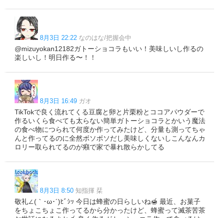
8月3日 22:22
なのはな/把握会中
@mizuyokan12182ガトーショコラもいい！美味しいし作るの
楽しいし！明日作る〜！！
8月3日 16:49
ガオ
TikTokで良く流れてくる豆腐と卵と片栗粉とココアパウダーで
作るいくら食べても太らない簡単ガトーショコラとかいう魔法
の食べ物につられて何度か作ってみたけど、分量も測ってちゃ
んと作ってるのに全然ボソボソだし美味しくないしこんなんカ
ロリー取られてるのが癪で家で暴れ散らかしてる
8月3日 8:50
知指揮 栞
敬礼∠(｀･ω･´)ﾋﾞｼｯ 今日は蜂蜜の日らしいね🍯 最近、お菓子
をちょこちょこ作ってるから分かったけど、蜂蜜って滅茶苦茶