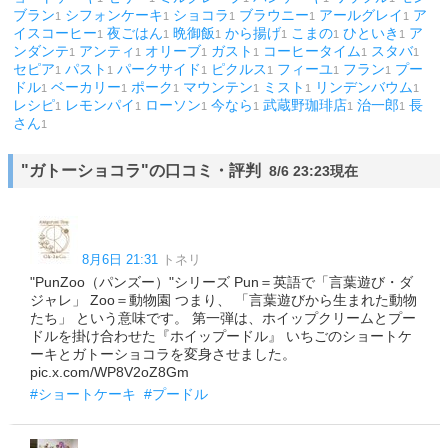
ブラン
シフォンケーキ
ショコラ
ブラウニー
アールグレイ
ア
1
1
1
1
1
イスコーヒー
夜ごはん
晩御飯
から揚げ
こまの
ひといき
ア
1
1
1
1
1
1
ンダンテ
アンティ
オリーブ
ガスト
コーヒータイム
スタバ
1
1
1
1
1
1
セピア
パスト
パークサイド
ピクルス
フィーユ
フラン
プー
1
1
1
1
1
1
ドル
ベーカリー
ポーク
マウンテン
ミスト
リンデンバウム
1
1
1
1
1
1
レシピ
レモンパイ
ローソン
今なら
武蔵野珈琲店
治一郎
長
1
1
1
1
1
1
さん
1
"ガトーショコラ"の口コミ・評判
8/6 23:23現在
8月6日 21:31
トネリ
"PunZoo（パンズー）"シリーズ Pun＝英語で「言葉遊び・ダ
ジャレ」 Zoo＝動物園 つまり、 「言葉遊びから生まれた動物
たち」 という意味です。 第一弾は、ホイップクリームとプー
ドルを掛け合わせた『ホイップードル』 いちごのショートケ
ーキとガトーショコラを変身させました。
pic.x.com/WP8V2oZ8Gm
#ショートケーキ
#プードル