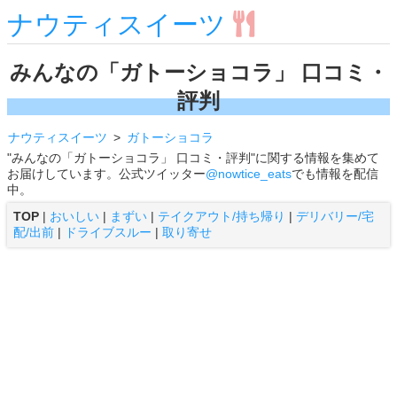
ナウティスイーツ
みんなの「ガトーショコラ」 口コミ・
評判
ナウティスイーツ
ガトーショコラ
"みんなの「ガトーショコラ」 口コミ・評判"に関する情報を集めて
お届けしています。公式ツイッター
@nowtice_eats
でも情報を配信
中。
TOP
|
おいしい
|
まずい
|
テイクアウト/持ち帰り
|
デリバリー/宅
配/出前
|
ドライブスルー
|
取り寄せ