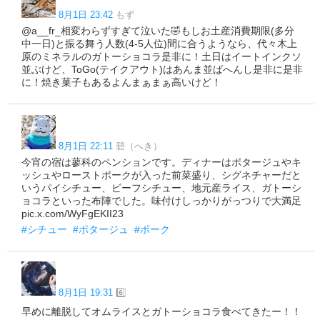
8月1日 23:42
もず
@a__fr_相変わらずすぎて泣いた🤣もしお土産消費期限(多分
中一日)と振る舞う人数(4-5人位)間に合うようなら、代々木上
原のミネラルのガトーショコラ是非に！土日はイートインクソ
並ぶけど、ToGo(テイクアウト)はあんま並ばへんし是非に是非
に！焼き菓子もあるよんまぁまぁ高いけど！
8月1日 22:11
碧（へき）
今宵の宿は蓼科のペンションです。ディナーはポタージュやキ
ッシュやローストポークが入った前菜盛り、シグネチャーだと
いうパイシチュー、ビーフシチュー、地元産ライス、ガトーシ
ョコラといった布陣でした。味付けしっかりがっつりで大満足
pic.x.com/WyFgEKII23
#シチュー
#ポタージュ
#ポーク
8月1日 19:31
6️⃣
早めに離脱してオムライスとガトーショコラ食べてきたー！！