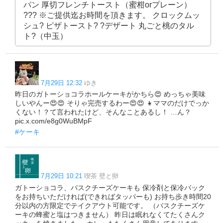
パン 厚切フレンチトースト（蜜柑orプレーン）
??? ※ご提供迄お時間を頂きます。 クロックムッ
シュ? ピザトースト? ?デザート 丸ごと桃のタル
ト?（中玉）
7月29日 12:32
ゆき
昨日のガトーショコラホールケーキがかちら😍 めっちゃ美味
しいやんー😍😍 そりゃ完売するわー😍😍 👧ママのだけでっか
くない！？て言われたけど、そんなことあるし！ …ん？
pic.x.com/e8g0WuBMpF
#ケーキ
7月29日 10:21
喫茶 壁と卵
ガトーショコラ、バスクチーズケーキも 保冷剤と保冷バック
をお持ちいただければ(できればタッパーも) お持ち歩き時間20
分以内の方限定でテイクアウト可能です。 （バスクチーズケ
ーキの蜂蜜と塩はつきません） 昨日は眠れなくてたくさんク