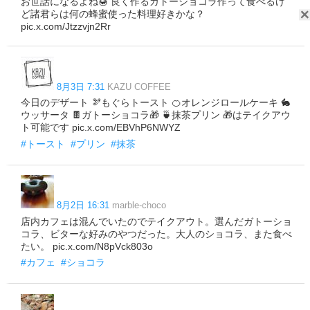
お世話になるよね🍯 良く作るガトーショコラ作って食べるけ
ど諸君らは何の蜂蜜使った料理好きかな？
pic.x.com/Jtzzvjn2Rr
8月3日 7:31
KAZU COFFEE
今日のデザート 🫘もぐらトースト 🍊オレンジロールケーキ 🐇
ウッサータ 🍫ガトーショコラ🎁 🍵抹茶プリン 🎁はテイクアウ
ト可能です pic.x.com/EBVhP6NWYZ
#トースト
#プリン
#抹茶
8月2日 16:31
marble-choco
店内カフェは混んでいたのでテイクアウト。選んだガトーショ
コラ、ビターな好みのやつだった。大人のショコラ、また食べ
たい。 pic.x.com/N8pVck803o
#カフェ
#ショコラ