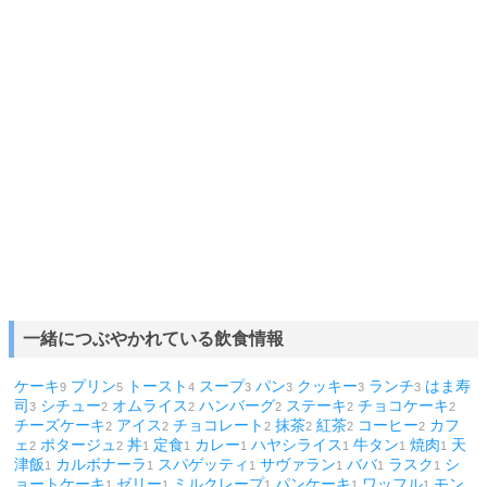
一緒につぶやかれている飲食情報
ケーキ
プリン
トースト
スープ
パン
クッキー
ランチ
はま寿
9
5
4
3
3
3
3
司
シチュー
オムライス
ハンバーグ
ステーキ
チョコケーキ
3
2
2
2
2
2
チーズケーキ
アイス
チョコレート
抹茶
紅茶
コーヒー
カフ
2
2
2
2
2
2
ェ
ポタージュ
丼
定食
カレー
ハヤシライス
牛タン
焼肉
天
2
2
1
1
1
1
1
1
津飯
カルボナーラ
スパゲッティ
サヴァラン
ババ
ラスク
シ
1
1
1
1
1
1
ョートケーキ
ゼリー
ミルクレープ
パンケーキ
ワッフル
モン
1
1
1
1
1