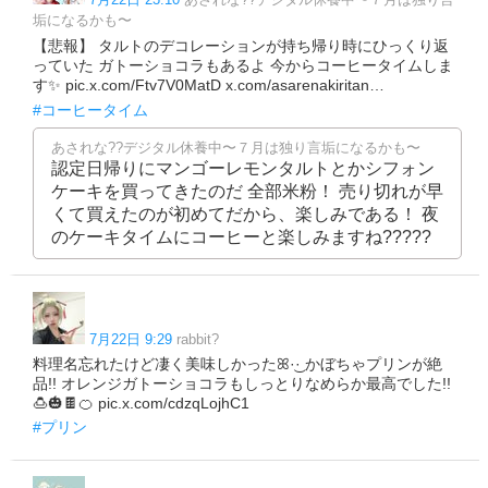
垢になるかも〜
【悲報】 タルトのデコレーションが持ち帰り時にひっくり返
っていた ガトーショコラもあるよ 今からコーヒータイムしま
す✨ pic.x.com/Ftv7V0MatD x.com/asarenakiritan…
#コーヒータイム
あされな??デジタル休養中〜７月は独り言垢になるかも〜
認定日帰りにマンゴーレモンタルトとかシフォン
ケーキを買ってきたのだ 全部米粉！ 売り切れが早
くて買えたのが初めてだから、楽しみである！ 夜
のケーキタイムにコーヒーと楽しみますね?????
7月22日 9:29
rabbit?
料理名忘れたけど凄く美味しかったꕤ︎︎·͜· かぼちゃプリンが絶
品!! オレンジガトーショコラもしっとりなめらか最高でした!!
🍮🎃🍫🍊 pic.x.com/cdzqLojhC1
#プリン