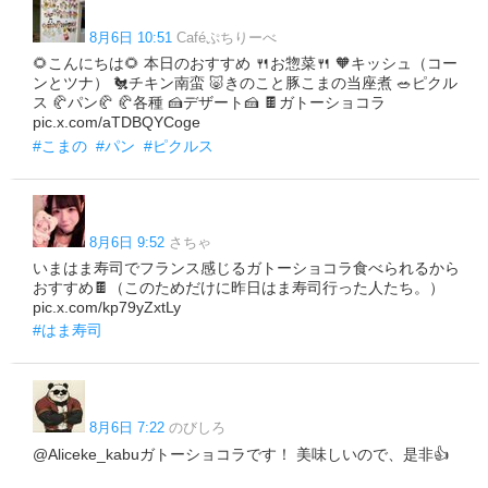
8月6日 10:51
Caféぷちりーべ
🌻こんにちは🌻 本日のおすすめ 🍴お惣菜🍴 🧡キッシュ（コー
ンとツナ） 🐔チキン南蛮 🐷きのこと豚こまの当座煮 🥗ピクル
ス 🥐パン🥐 🥐各種 🍰デザート🍰 🍫ガトーショコラ
pic.x.com/aTDBQYCoge
#こまの
#パン
#ピクルス
8月6日 9:52
さちゃ
いまはま寿司でフランス感じるガトーショコラ食べられるから
おすすめ🍫（このためだけに昨日はま寿司行った人たち。）
pic.x.com/kp79yZxtLy
#はま寿司
8月6日 7:22
のびしろ
@Aliceke_kabuガトーショコラです！ 美味しいので、是非👍