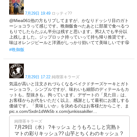
7月29日 19:49
ロッティ??
@Miea061他の方もリプしてますが、かなりドッシリ目のガト
ーショコラって感じです。晩御飯食べたあとに部屋で食べるつ
もりでしたらたぶん半分は残すと思います。男2人でも半分以
上残しました。ジップロック持っていって持ち帰り推奨です。
味はオレンジピールと洋酒がしっかり効いてて美味しいです🤤
#晩御飯
7月29日 17:22
純喫茶キラーズ
気温が高いと注文されづらくなるベイクドチーズケーキとガト
ーショコラ。シンプルですが、味わいも細部のディテールもカ
ットも。型抜きも。拘っています。デザートの「見た目」は、
お客様からお代をいただく以上、感謝として最初にお渡しする
価値です。「美味しいか」を決めるのはお客様だからこそ、ま
pic.x.com/Sxdn1dWk5b x.com/junkissakiller…
純喫茶キラーズ
7月29日（水） ?キッシュ とうもろこしと完熟ト
マトの彩りキッシュ?? 山芋とちくわのキッシュ ?