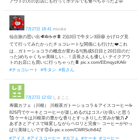
アウトの方のお店にも行ってホテルでも食べちゃったよ🤣
7月27日 18:41
mizuka
仙台旅の思い出🥩🎋☕️🍧🍫 2泊3日で牛タン3回😆 かげログ見
てて行ってみたかったチョコレートな関係にも行けた❤️これ
は…ガトーショコラの概念が変わる‼️(熟成5日目と20日目のだ
った)めちゃくちゃ美味しい…！店長さんも優しい テイクアウ
トのお店にも買いに行っちゃった🍫 pic.x.com/EEmqyzKA6r
#チョコレート
#牛タン
#長さん
7月27日 12:02
しまここ
寿園カフェ（川根） 川根茶ガトーショコラ＆アイスコーヒー☕️
825円でケーキとコーヒーが楽しめるのはコスパが良いと思う
🥰 ケーキは川根茶の豊かな香りとすっきりした苦みが魅力🎵
あずきとアイスで味変しながらペロリと完食✨ コーヒーがやっ
ぱり美味しいです😍👍 pic.x.com/CWRScIh84Z
#アイス
#アイスコーヒー
#カフェ
#ケーキ
#コーヒー