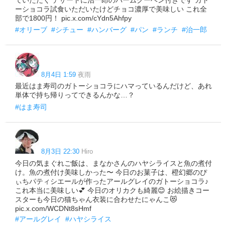
ーショコラ試食いただいたけどチョコ濃厚で美味しい これ全
部で1800円！ pic.x.com/cYdn5Ahfpy
#オリーブ
#シチュー
#ハンバーグ
#パン
#ランチ
#治一郎
8月4日 1:59
夜雨
最近はま寿司のガトーショコラにハマっているんだけど、あれ
単体で持ち帰りってできるんかな…？
#はま寿司
8月3日 22:30
Hiro
今日の気まぐれご飯は、まなかさんのハヤシライスと魚の煮付
け。魚の煮付け美味しかった〜 今日のお菓子は、橙幻郷のぴ
ぃちパティシエールが作ったアールグレイのガトーショコラ♪
これ本当に美味しい💕 今日のオリカクも綺麗😊 お絵描きコー
スターも今日の猫ちゃん衣装に合わせたにゃんこ😻
pic.x.com/WCDNt8sHmf
#アールグレイ
#ハヤシライス