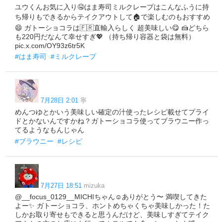
ユウくんお気に入り🤤はま寿司ミルクレープはこんなふうに持
ち帰りもできるからテイクアウトして🏠で楽しむのもおすすめ
😄 ガトーショコラは🇫🇷直輸入らしく 超美味しい😋 🍰どちら
も220円だなんて幸せすぎ💖 （持ち帰り容器と袋は無料）
pic.x.com/OY93z6tr5K
#はま寿司
#ミルクレープ
7月28日 2:01
寧
めんつゆとかいう美味しい確定の汁使ったレシピ載せてプライ
ドとかないんですかね？ガトーショコラ使ってブラウニー作っ
てるようなもんじゃん
#ブラウニー
#レシピ
7月27日 18:51
mizuka
@__focus_0129__MICHIちゃん☺️ありがとう〜 満喫してきた
よー✨ ガトーショコラ、ホントめちゃくちゃ美味しかった！た
しかお取り寄せもできると思うんだけど、美味しすぎてテイク