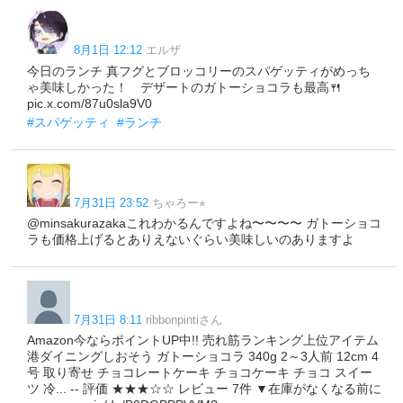
8月1日 12:12
エルザ
今日のランチ 真フグとブロッコリーのスパゲッティがめっち
ゃ美味しかった！ デザートのガトーショコラも最高🍴
pic.x.com/87u0sla9V0
#スパゲッティ
#ランチ
7月31日 23:52
ちゃろー⭐︎
@minsakurazakaこれわかるんですよね〜〜〜〜 ガトーショコ
ラも価格上げるとありえないぐらい美味しいのありますよ
7月31日 8:11
ribbonpintiさん
Amazon今ならポイントUP中!! 売れ筋ランキング上位アイテム
港ダイニングしおそう ガトーショコラ 340g 2～3人前 12cm 4
号 取り寄せ チョコレートケーキ チョコケーキ チョコ スイー
ツ 冷... -- 評価 ★★★☆☆ レビュー 7件 ▼在庫がなくなる前に