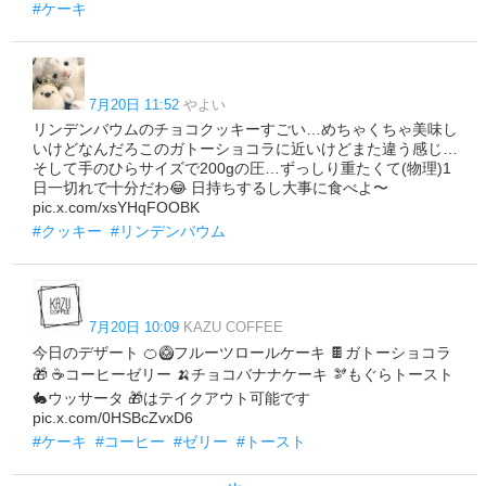
#ケーキ
7月20日 11:52
やよい
リンデンバウムのチョコクッキーすごい…めちゃくちゃ美味し
いけどなんだろこのガトーショコラに近いけどまた違う感じ…
そして手のひらサイズで200gの圧…ずっしり重たくて(物理)1
日一切れで十分だわ😂 日持ちするし大事に食べよ〜
pic.x.com/xsYHqFOOBK
#クッキー
#リンデンバウム
7月20日 10:09
KAZU COFFEE
今日のデザート 🍊🥝フルーツロールケーキ 🍫ガトーショコラ
🎁 ☕コーヒーゼリー 🍌チョコバナナケーキ 🫘もぐらトースト
🐇ウッサータ 🎁はテイクアウト可能です
pic.x.com/0HSBcZvxD6
#ケーキ
#コーヒー
#ゼリー
#トースト