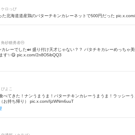
ケロっぴ
た北海道道産鶏のバターチキンカレーネットで500円だった pic.x.com/9p
角砂糖勇者ⓜ
ンカレーでした🍛 盛り付け天才じゃない？？ バタチキカレーめっちゃ美
 pic.x.com/2n8O5ibQQ3
ぴよこ
食べてきた！ナンうまうま！バターチキンカレーうまうま！ラッシーうまうま
ち帰り） pic.x.com/IjzWNm6uuT
理