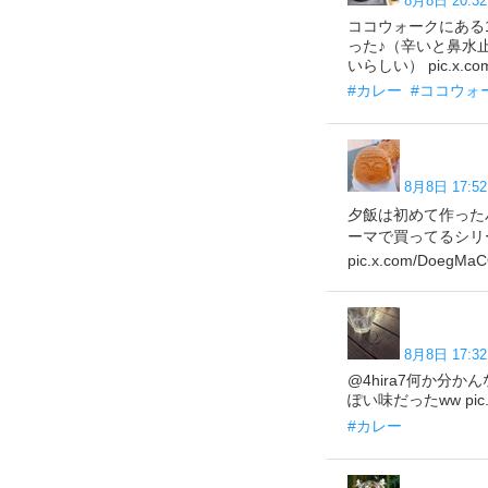
8月8日 20:32
ココウォークにある
った♪（辛いと鼻水
いらしい） pic.x.com
#カレー
#ココウォ
8月8日 17:52
夕飯は初めて作った
ーマで買ってるシリ
pic.x.com/DoegMa
8月8日 17:32
@4hira7何か
ぽい味だったww pic.x.
#カレー