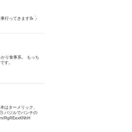
てきます📝 ́͏̖-
かり食事系。 もっち
うです。
基本はターメリック、
 バジルでパンチの
RgREexKNhH