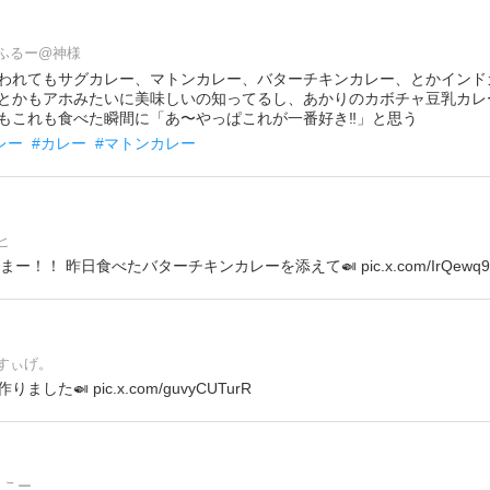
ふるー@神様
われてもサグカレー、マトンカレー、バターチキンカレー、とかインド
とかもアホみたいに美味しいの知ってるし、あかりのカボチャ豆乳カレ
もこれも食べた瞬間に「あ〜やっぱこれが一番好き‼️」と思う
レー
#カレー
#マトンカレー
ヒ
はたまー！！ 昨日食べたバターチキンカレーを添えて🍛 pic.x.com/IrQewq9T
すぃげ。
た🍛 pic.x.com/guvyCUTurR
こー