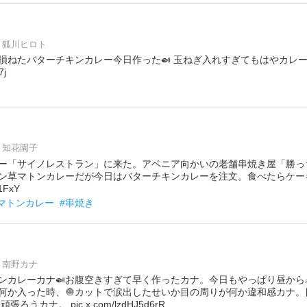
狐川ヒロト
損ねたバターチキンカレー今日作った🍛 玉ねぎ入れすぎてもはやカレ
7j
知花園子
ー「サイノレストラン」に来た。アベニア向かいの老舗串焼き屋「勝っ
ン草マトンカレーだが今日はバターチキンカレーを注文。食べたらケー
1FxY
#マトンカレー
#串焼き
南野カナ
キンカレーカナ🍛お腹空きすぎて早く作ったカナ。今日もやっぱり昼から
何か入った時、🧅カットで涙出したせいか目の周りが何か違和感カナ。
うカナ。 pic.x.com/lzdHJ5d6rR