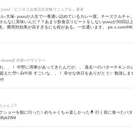
yuuu/『ビジネス会食完全攻略マニュアル』著者
ル-大塚- yuuuが人生で一番通い詰めているカレー屋。チーズクルチ
そんなに美味いんだ？？あまり飲食店リピートをしないyuuuが30回以
/名。費用対効果が高すぎるにも程がある。一生通います。 pic.x.com/HKSq
akane@ 作家×デザイナー
れ、、！ 中野に用事があってきたんだが、、 過去一のバターチキンカ
超えた🥹✨👍🫶🏼 すごいな、、！ 幸せな休日をありがとう✨ 勉強します
Yf
ちゃんぐ?️
クショーを観に行った✨めちゃくちゃ楽しかった🧙 行く前に食べたバ
q5Byk2W4