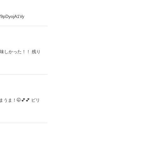
DyojA1Vy
味しかった！！ 残り
！🤭💕💕 ビリ