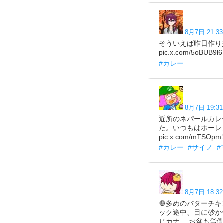
8月7日 21:33
そういえば昨日作り
pic.x.com/5oBUB9l6
#カレー
8月7日 19:31
近所のネパールカレ
た。いつもはホーレ
pic.x.com/mTSOpm
#カレー
#サイノ
8月7日 18:32
🧅多めのバターチ
ック途中、目に砂か
じカナ。 お盆も労働頑張ろ