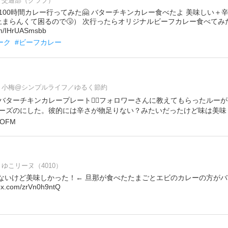
交通部（クラブ）
100時間カレー行ってみた🤗 バターチキンカレー食べたよ 美味しい＋
止まらんくて困るので🤧） 次行ったらオリジナルビーフカレー食べてみ
/IHrUASmsbb
ーク
#ビーフカレー
小梅@シンプルライフ／ゆるく節約
バターチキンカレープレート🙆‍♀️フォロワーさんに教えてもらったルー
ーズのにした。彼的には辛さが物足りない？みたいだったけど味は美味し
COFM
ゆこリーヌ（4010）
分かんないけど美味しかった！← 旦那が食べたたまごとエビのカレーの方が
com/zrVn0h9ntQ