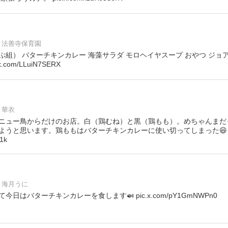
法善寺保育園
ぷ組） バターチキンカレー 海藻サラダ モロヘイヤスープ おやつ ジョ
com/LLuiN7SERX
華衣
ニュー鳥からだけのお店。白（鶏むね）と黒（鶏もも）。めちゃんまだ
ようと思います。鶏ももはバターチキンカレーに使い切ってしまった😆
1k
海月うに
日はバターチキンカレーを食します🍛 pic.x.com/pY1GmNWPn0