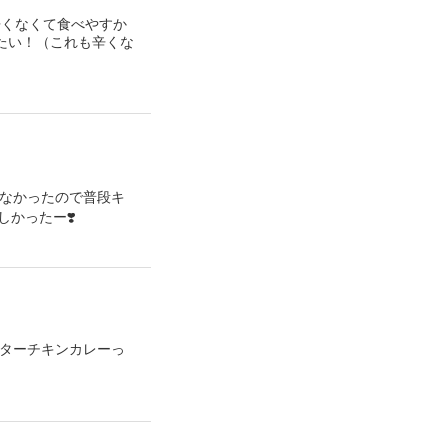
辛くなくて食べやすか
たい！（これも辛くな
がなかったので普段キ
かったー❣️
バターチキンカレーっ