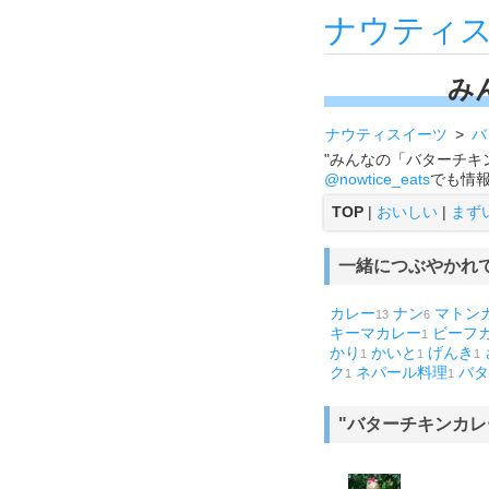
ナウティ
み
ナウティスイーツ
バ
"みんなの「バターチキ
@nowtice_eats
でも情
TOP
|
おいしい
|
まず
一緒につぶやかれ
カレー
ナン
マトン
13
6
キーマカレー
ビーフ
1
かり
かいと
げんき
1
1
1
ク
ネパール料理
バタ
1
1
"バターチキンカ