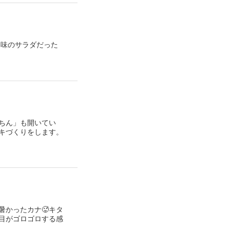
ー味のサラダだった
ちん」も開いてい
キづくりをします。
暑かったカナ🥵キタ
目がゴロゴロする感