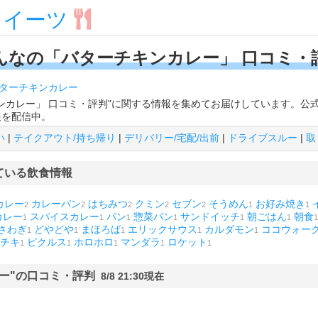
スイーツ
んなの「バターチキンカレー」 口コミ・
ターチキンカレー
ンカレー」 口コミ・評判"に関する情報を集めてお届けしています。公
報を配信中。
い
|
テイクアウト/持ち帰り
|
デリバリー/宅配/出前
|
ドライブスルー
|
取
ている飲食情報
カレー
カレーパン
はちみつ
クミン
セブン
そうめん
お好み焼き
2
2
2
2
2
1
1
カレー
スパイスカレー
パン
惣菜パン
サンドイッチ
朝ごはん
朝食
1
1
1
1
1
1
1
さわぎ
どやどや
まほろば
エリックサウス
カルダモン
ココウォー
1
1
1
1
1
チキ
ピクルス
ホロホロ
マンダラ
ロケット
1
1
1
1
1
レー"の口コミ・評判
8/8 21:30現在