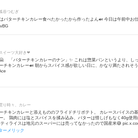
狐谷つむぎ
夜はバターチキンカレー食べたかったから作ったよん🍛 今日は午前中お仕事行っ
ZvBG
スイーツ大好き❤
🤗 「バターチキンカレーのナン」✨ これは惣菜パンというより、しっ
ーチキンカレー🍛 朝からスパイス感が欲しい日に、かなり満たされそ
Ace
雲り時々、カレー
ーチキンカレーと添えもののフライドチリポテト。 カレースパイスの
ー。 鶏肉には塩とスパイスを揉み込み、バターは惜しげもなく40g使用
ティライスは地元のスーパーには売ってなかったので国産米😅 pic.x.com/
#ターメリック