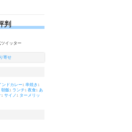
評判
式ツイッター
り寄せ
インドカレー
串焼き
1
1
朝飯
ランチ
夜食
あ
1
1
1
ク
サイノ
ターメリッ
1
1