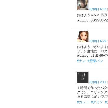
8月8日 6:53
おはよう☀️☀️☀ 昨
pic.x.com/GSSU3V
8月8日 6:29
おはようございます
りナン生地に、バタ
pic.x.com/SyBNRyT
#ナン
#惣菜パン
8月8日 2:11
１時間で作ったバタ
クミン、コリアンダ
ある風味に🌿 バスマ
#カレー
#クミン