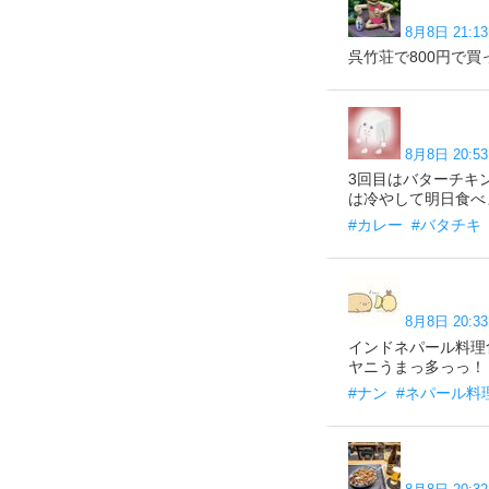
8月8日 21:13
呉竹荘で800円で買っ
8月8日 20:53
3回目はバターチキ
は冷やして明日食べます✨
#カレー
#バタチキ
8月8日 20:33
インドネパール料理
ヤニうまっ多っっ！（お持
#ナン
#ネパール料