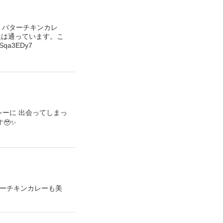
ャ。バターチキンカレ
上は通っています。こ
a3EDy7
レーに 出会ってしまっ
🥹✨
ターチキンカレーも美