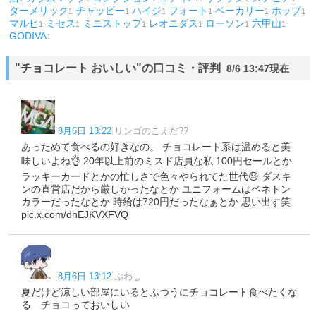
ターメリック
チャッピー
ハイジ
フォート
ベーカリー
ホップ
1
1
1
1
1
1
マルヒ
ミセス
ミニストップ
レオニダス
ローソン
六甲山
1
1
1
1
1
1
GODIVA
1
"チョコレート おいしい"の口コミ・評判
8/6 13:47現在
8月6日 13:22
リンゴのこえだ??
あっためて食べるの好きなの。 チョコレート系は温めると美
味しいよね👌 20年以上前のミスド店員な私 100円セールとか
ラッキーカードとかの忙しさで色々やられてた世代😓 ダスキ
ンの直営店だから厳しかったなとか ユニフォームはベネトン
カラーだったなとか 時給は720円だったなぁとか 思い出す笑
pic.x.com/dhEJKVXFVQ
8月6日 13:12
ぷわし
夏だけど涼しい部屋にいるとふつうにチョコレート食べたくな
る チョコっておいしい