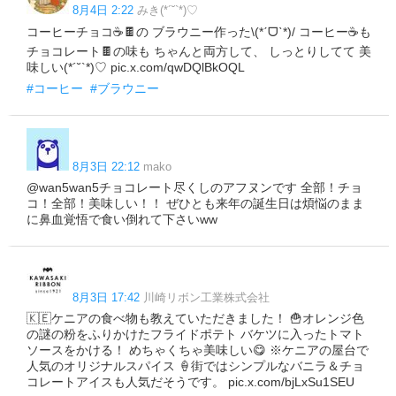
8月4日 2:22
みき(*´˘`*)♡
コーヒーチョコ☕️🍫の ブラウニー作った\(*ˊᗜˋ*)/ コーヒー☕️も
チョコレート🍫の味も ちゃんと両方して、 しっとりしてて 美
味しい(*´˘`*)♡ pic.x.com/qwDQlBkOQL
#コーヒー
#ブラウニー
8月3日 22:12
mako
@wan5wan5チョコレート尽くしのアフヌンです 全部！チョ
コ！全部！美味しい！！ ぜひとも来年の誕生日は煩悩のまま
に鼻血覚悟で食い倒れて下さいww
8月3日 17:42
川崎リボン工業株式会社
🇰🇪ケニアの食べ物も教えていただきました！ 🍟オレンジ色
の謎の粉をふりかけたフライドポテト バケツに入ったトマト
ソースをかける！ めちゃくちゃ美味しい😋 ※ケニアの屋台で
人気のオリジナルスパイス 🍦街ではシンプルなバニラ＆チョ
コレートアイスも人気だそうです。 pic.x.com/bjLxSu1SEU