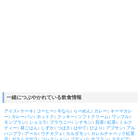
一緒につぶやかれている飲食情報
アイス
ケーキ
コーヒー
今なら
らーめん
カレー
キーマカレ
4
2
2
2
1
1
ー
カレーパン
ホットク
クッキー
ソフトクリーム
ワッフル
1
1
1
1
1
1
モンブラン
ショコラ
ブラウニー
シナモン
煎茶
紅茶
ミルク
1
1
1
1
1
1
ティー
昼ごはん
しずか
つばさ
はやて
ひより
アブサン
アル
1
1
1
1
1
1
1
ハンブラ
アール
ウチカフェ
カルダモン
カレルチャペック紅茶
1
1
1
1
店
ガラムマサラ
コレクション
ゴディバ
サフラン
ステビア
1
1
1
1
1
1