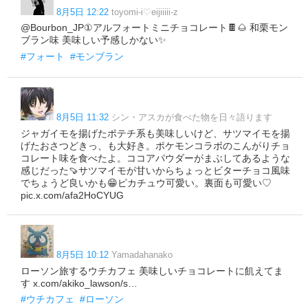
8月5日 12:22
toyomi-i♡eijiiiii-z
@Bourbon_JP①アルフォートミニチョコレート🍫🌰 和栗モン
ブラン味 美味しい予感しかない✨
#フォート
#モンブラン
8月5日 11:32
シン・アスカが食べた物を日々語ります
ジャガイモを揚げたポテチ系も美味しいけど、サツマイモを揚
げたおさつどきっ、も大好き。ポケモンコラボのこんがりチョ
コレート味を食べたよ。ココアパウダーがまぶしてあるような
感じだった🍠サツマイモが甘いからちょっとビターチョコ風味
でちょうど良いかも😁ピカチュウ可愛い。裏面も可愛い♡
pic.x.com/afa2HoCYUG
8月5日 10:12
Yamadahanako
ローソン旅するウチカフェ 美味しいチョコレートに飢えてま
す x.com/akiko_lawson/s…
#ウチカフェ
#ローソン