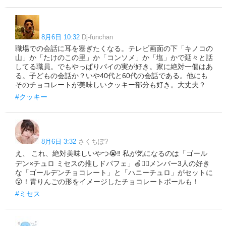
8月6日 10:32
Dj-funchan
職場での会話に耳を塞ぎたくなる。テレビ画面の下「キノコの
山」か「たけのこの里」か「コンソメ」か「塩」かで延々と話
してる職員。でもやっぱりパイの実が好き。家に絶対一個はあ
る。子どもの会話か？いや40代と60代の会話である。他にも
そのチョコレートが美味しいクッキー部分も好き。大丈夫？
#クッキー
8月6日 3:32
さくちぽ‎?
え、 これ、絶対美味しいやつ😭‼️ 私が気になるのは「ゴール
デン×チュロ ミセスの推しドパフェ」🍏❤️‍🔥メンバー3人の好き
な「ゴールデンチョコレート」と「ハニーチュロ」がセットに
😮！青りんごの形をイメージしたチョコレートボールも！
#ミセス