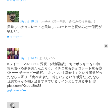
8月5日 19:02
TomAoki (第一句集『みなみのうを座』)
美味しいチョコレートと美味しいコーヒーと夏休みと十億円が
欲しい。
#コーヒー
8月5日 14:42
まりん????
Kツイート 20260805 深夜 （機械翻訳） 何でポッキーを10何
箱も食べる夢を見たんだろう。イチゴ味もチョコレート味も🧐
🧐 ーー チャッピー解釈: 「おいしい！幸せ！」という感覚だっ
たなら吉寄り 「食べすぎた…苦しい」という感覚だったなら
現実で何かを抱え込みすぎているサインとして見る事も 🤔
pic.x.com/KxueL8feS8
#チャッピー