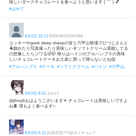
味しいダークチョコレートを食べようと思います ( ´˘` ) 💕
#はやて
8月2日 10:12
ERIKAKOZAKURA
ユッキーやgeek sleep sheepの皆と六甲山牧場でひつじさんと
🐏戯れたり写真撮ったり美味しい🍦ソフトクリーム堪能してる
の想像したらジワる🤣🤭 帰りはハイジのアルハンブラの美味
しいチョコレートケーキお土産に買って帰らないとね😋
#アルハンブラ
#ケーキ
#ソフトクリーム
#ハイジ
#六甲山
8月2日 8:52
みかげ
@jfnny6おはようございます☀ チョコレートは美味しいですよ
ね🍫 僕もよく食べます✨
8月2日 6:12
鈴凪羽琉???@ボイチャレ?