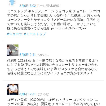
8月6日 3:02
ろーし/青木老師
ミニストップ キャラメルコーン ショコラ味 チョコレート/ココ
アの味がしっかりして美味しい♪♪(∂∇＜)／ 既視感…と思ったら
コーンフレークとかチョコクリスピーみたいな風味。牛乳かけ
て食べても美味しそうだな。それ程に味がしっかりしている
既にある程度食べてから撮影 pic.x.com/Pj345mCQee
#ショコラ
#ミニストップ
8月6日 2:41
あかいし
@288_1219わかる！一瞬で無くなるから豆乳も常備するよう
にしてる😂 下のやつは普通のチョコレートリキュールだから
ちょっと違う！でも美味しいよ😆 ピスタチオと合わせるなら
色味が綺麗になるようにホワイトチョコの方がオススメ！
8月6日 2:31
はまみな
ゴディバ公式 （GODIVA） ゴディバ サマー コレクション -ニ
ッポンの夏-（9粒入） 夏限定 チョコレート 冷凍 冷やしておい