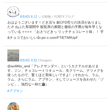
8月4日 6:12
シダ植物／代用FXブログ
おはようございます！どき活🍠 銀CFD売りの決済がありまし
た🎉 ねぶた祭期間中 観覧席の展開と撤収の手際が毎年早くな
っている ⭐⭐⭐⭐ 「おさつどきっ リッチチョコレート味」！ 芋
&チョコでおいしい👍 pic.x.com/FTiETNRUpF
8月4日 4:52
Chougoro
@aoiMito_and「アレクサンダー」というカクテルがありま
す。ジン、チョコレートリキュール、生クリーム、ナツメグを
使ったもので、驚くほど美味しいですよ! （それから、ラム、
ラム、さらにラム、アブサン、そしてジュースを合わせた「ゾ
ンビ」。強烈な一杯だ🪦）
#アブサン