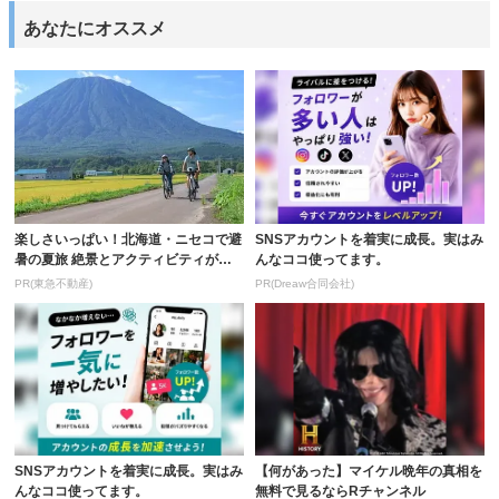
あなたにオススメ
楽しさいっぱい！北海道・ニセコで避
SNSアカウントを着実に成長。実はみ
暑の夏旅 絶景とアクティビティが揃
んなココ使ってます。
う「ニセコ東...
PR(東急不動産)
PR(Dreaw合同会社)
SNSアカウントを着実に成長。実はみ
【何があった】マイケル晩年の真相を
んなココ使ってます。
無料で見るならRチャンネル