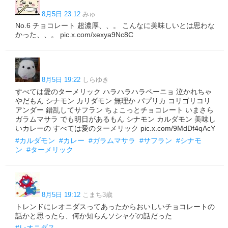
8月5日 23:12
みゅ
No.6 チョコレート 超濃厚、、。 こんなに美味しいとは思わな
かった、、。 pic.x.com/xexya9Nc8C
8月5日 19:22
しらゆき
すべては愛のターメリック ハラハラハラペーニョ 泣かれちゃ
やだもん シナモン カリダモン 無理か パプリカ コリゴリコリ
アンダー 錯乱してサフラン ちょこっとチョコレート いまさら
ガラムマサラ でも明日があるもん シナモン カルダモン 美味し
いカレーの すべては愛のターメリック pic.x.com/9MdDf4qAcY
#カルダモン
#カレー
#ガラムマサラ
#サフラン
#シナモ
ン
#ターメリック
8月5日 19:12
こまち3歳
トレンドにレオニダスってあったからおいしいチョコレートの
話かと思ったら、何か知らんソシャゲの話だった
#レオニダス