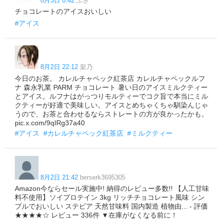
8月3日 0:42
ふき
チョコレートのアイスおいしい
#アイス
8月2日 22:12
架乃
今日のお茶。 カレルチャペック紅茶店 カレルチャペックルフ
ナ 森永乳業 PARM チョコレート 暑い日のアイスミルクティー
とアイス。ルフナはがっつりモルティーでコク旨で本当にミル
クティーが好適で美味しい。アイスとめちゃくちゃ馴染んじゃ
うので、お茶と合わせるならストレートの方が良かったかも。
pic.x.com/9qIRg37a40
#アイス
#カレルチャペック紅茶店
#ミルクティー
8月2日 21:42
berserk3695305
Amazon今ならセール実施中! 納得のレビュー多数!! 【人工甘味
料不使用】ソイプロテイン 3kg リッチチョコレート風味 シン
プルでおいしい ステビア 天然甘味料 国内製造 植物由... - 評価
★★★★☆ レビュー 336件 ▼在庫がなくなる前に！