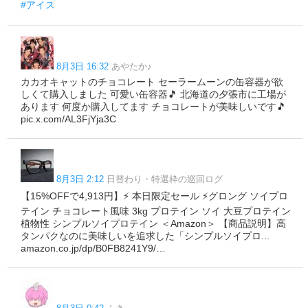
#アイス
8月3日 16:32
あやたか♪
カカオキャットのチョコレート セーラームーンの缶容器が欲
しくて購入しました 可愛い缶容器🎵 北海道の夕張市に工場が
あります 何度か購入してます チョコレートが美味しいです🎵
pic.x.com/AL3FjYja3C
8月3日 2:12
日替わり・特選枠の巡回ログ
【15%OFFで4,913円】⚡ 本日限定セール ⚡グロング ソイプロ
テイン チョコレート風味 3kg プロテイン ソイ 大豆プロテイン
植物性 シンプルソイプロテイン ＜Amazon＞ 【商品説明】高
タンパクなのに美味しいを追求した「シンプルソイプロ...
amazon.co.jp/dp/B0FB8241Y9/…