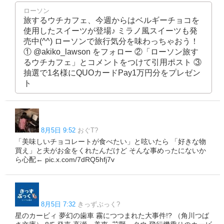
ローソン
旅するウチカフェ、今週からはベルギーチョコを
使用したスイーツが登場♪ ミラノ風スイーツも発
売中(^^) ローソンで旅行気分を味わっちゃおう！
① @akiko_lawson をフォロー ②「ローソン旅す
るウチカフェ」とコメントをつけて引用ポスト ③
抽選で1名様にQUOカードPay1万円分をプレゼン
ト
8月5日 9:52
おぐT?
「美味しいチョコレートが食べたい」と呟いたら 「好きな物
買え」と夫がお金をくれたんだけど そんな事めったにないか
ら心配← pic.x.com/7dRQ5hfj7v
8月5日 7:32
きっずぶっく?
星のカービィ 夢幻の歯車 霧につつまれた大事件!? （角川つば