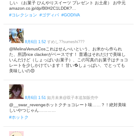
しい （お菓子 ひんやりスイーツ プレゼント お土産） お中元
amazon.co.jp/dp/B0H2C1LDDK?…
#コレクション
#ゴディバ
#GODIVA
8月6日 1:52
すめし??sumeshi???
@MelinaVenusCosこれはせんべいという、お米から作られ
た、所謂rice clackerがベースです！ 普通はそれだけで美味し
いんだけど（しょっぱいお菓子）、この写真のお菓子はチョコ
レートを少しかけています！ 甘い🔁しょっぱい、でとっても
美味しいの😍
8月6日 1:51
如月未来@双子本追加販売中
@__swar_revengeホットクチョコレート味……？！絶対美味
しいやつじゃん…………
#ホットク