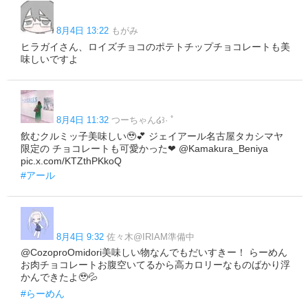
8月4日 13:22
もがみ
ヒラガイさん、ロイズチョコのポテトチップチョコレートも美
味しいですよ
8月4日 11:32
つーちゃん໒꒱· ﾟ
飲むクルミッ子美味しい🥹💕 ジェイアール名古屋タカシマヤ
限定の チョコレートも可愛かった❤︎ @Kamakura_Beniya
pic.x.com/KTZthPKkoQ
#アール
8月4日 9:32
佐々木@IRIAM準備中
@CozoproOmidori美味しい物なんでもだいすきー！ らーめん
お肉チョコレートお腹空いてるから高カロリーなものばかり浮
かんできたよ🥹💦
#らーめん