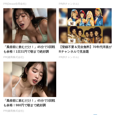
PR(Dreaw合同会社)
PR(Rチャンネル)
「風俗前に飲むだけ！」45分で3回戦
【登録不要＆完全無料】70年代洋楽が
も余裕！1日31円で朝まで絶好調
Rチャンネルで見放題
PR(健商株式会社)
PR(Rチャンネル)
「風俗前に飲むだけ！」45分で3回戦
も余裕！980円で朝まで絶好調
PR(健商株式会社)