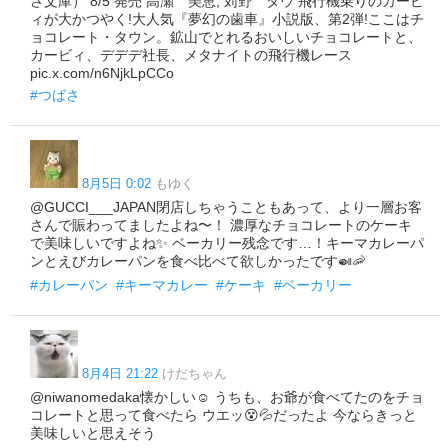
さ文庫） 8/5 発売 高瀬 美恵, 苅野 タウ 飛行機乗りのカービ
ィが大かつやく!大人気『夢幻の歯車』小説版、第2弾!ここはチ
ョコレート・タウン。鉱山でとれるおいしいチョコレートと、
カービィ、デデデ社長、メタナイトの飛行機レース
pic.x.com/n6NjkLpCCo
#つばさ
8月5日 0:02
もゆく
@GUCCI___JAPAN閉店しちゃうこともあって、より一層お客
さんで賑わってましたよね〜！ 濃厚なチョコレートのケーキ
で美味しいですよね✨ ベーカリー残念です…！キーマカレーパ
ンとえびカレーパンを食べ比べて欲しかったです🍛🦐
#カレーパン
#キーマカレー
#ケーキ
#ベーカリー
8月4日 21:22
けだちゃん
@niwanomedaka懐かしい☺️ うちも、お爺が食べてたのをチョ
コレートと思って食べたら ウエッ😵💦だったよ 今ならきっと
美味しいと思えそう