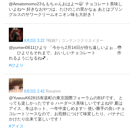
@Amatomomo23ももちゃんおはよ〜🥱ᐝ チョコレート美味し
いよね〜 好きなおやつは、たけのこの里かなぁ あとはプリン
グルスのサワークリームオニオン味も大好き！
8月2日 3:22
?桜鍋?｜コンテンツクリエイター
@yumeri0611ひより 「今から2月14日が待ち遠しいよぉ…😳
ひよりもそれまで、おいしいチョコレート 作
れるようになるね💕」
#ひより
8月2日 2:42
Rosarinn
@YuwuuK62815有楽町の東京国際フォーラムのB1Fです。 と
っても楽しかったです☺ ハーダース美味しいですよね🩷 夏は
アイス、冬はホット、一年中楽しめます✨ 使い勝手の良いチョ
コレートソースなので、お煎餅につけて味変したり、バナナに
かけたり出来て楽しいです！
#アイス