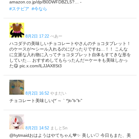
amazon.co.jp/dp/B0DWFDBZL5?… -
#ステビア
#今なら
8月2日 17:22
べあー
ハコダテの美味しいチョコレートやさんのチョコタブレット！
のケースが〜シール入れるのにぴったりですね…！！ こんな
に立派な入れ物に入ってチョコタブレット自体もすてきな形を
していた… おすすめしてもらったんだーケーキも美味しかっ
た😋 pic.x.com/lLJJAX8St3
8月2日 16:52
やまだい
チョコレート美味しい(*´～｀*)ŧ‹"ŧ‹"ŧ‹"
8月2日 14:52
ましとSn
@hytmaidおはようはやてちゃん💙✨️ 美しい♡ 今日もまた、美